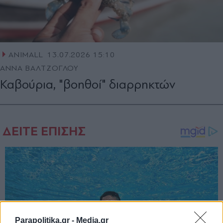
ANIMALL
13.07.2026 15:10
ΑΝΝΑ ΒΑΛΤΖΟΓΛΟΥ
Καβούρια, "βοηθοί" διαρρηκτών
Parapolitika.gr -
Media.gr