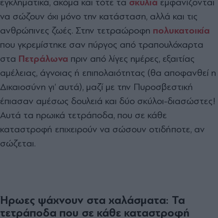
εγκληματικά, ακόμα και τότε τα
σκυλιά
εμφανίζονται
να σώζουν όχι μόνο την κατάσταση, αλλά και τις
ανθρώπινες ζωές. Στην τετραώροφη
πολυκατοικία
που γκρεμίστηκε σαν πύργος από τραπουλόχαρτα
στα
Πετράλωνα
πριν από λίγες ημέρες, εξαιτίας
αμέλειας, άγνοιας ή επιπολαιότητας (θα αποφανθεί η
Δικαιοσύνη γι’ αυτά), μαζί με την Πυροσβεστική
έπιασαν αμέσως δουλειά και δύο σκύλοι-διασώστες!
Αυτά τα ηρωικά τετράποδα, που σε κάθε
καταστροφή επιχειρούν να σώσουν οτιδήποτε, αν
σώζεται.
Ήρωες ψάχνουν στα χαλάσματα: Τα
τετράποδα που σε κάθε καταστροφή