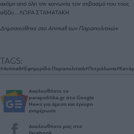
ακόμη από όλη την κοινωνία τον σεβασμό που τους
αξίζει… ΛΩΡΑ ΣΤΑΜΑΤΑΚΗ
Δημοσιεύθηκε στο Animall των Παραπολιτικών
TAGS:
#Animall
#Εφημερίδα Παραπολιτικά
#Πετράλωνα
#Κατάρ
Ακολουθήστε το
parapolitika.gr στο Google
News για άμεση και έγκυρη
ενημέρωση
Ακολουθήστε μας στο
facebook