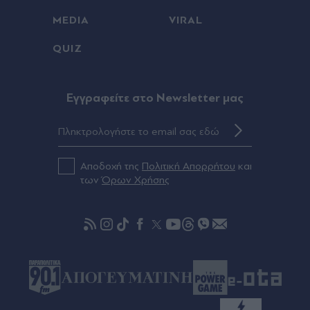
Χάος στη Βουλή του Κοσόβου: Επίθεση με αυγά
MEDIA
VIRAL
στον αναπληρωτή πρωθυπουργό Άλμπιν Κούρτι
(Βίντεο)
QUIZ
Πριν 50 λεπτά
Συγκινητική στιγμή: Η ΑΕΚ τίμησε τη μνήμη των
Eγγραφείτε στο Newsletter μας
Μιχάλη Κατσούρη και Κώστα Λιάκκα πριν το
φιλικό με την Athens Kallithea (Βίντεο)
πριν μία ώρα
Αποδοχή της
Πολιτική Απορρήτου
και
Ομάν: "Θετικές" οι συνομιλίες με το Ιράν -
των
Όρων Χρήσης
Προειδοποίηση για επιθέσεις σε πλοία