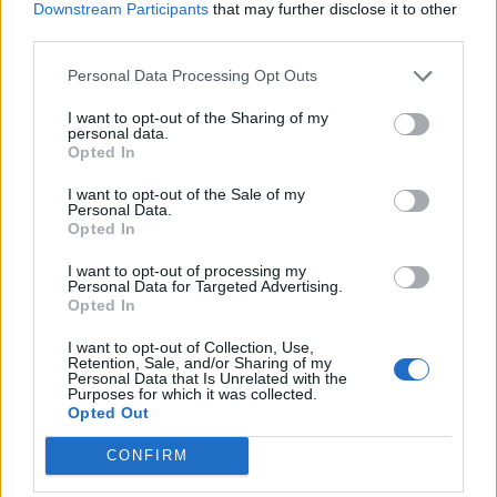
Εγγραφή στο newsletter
μια προσωρινή ανακωχή"
Downstream Participants
that may further disclose it to other
third parties.
Personal Data Processing Opt Outs
I want to opt-out of the Sharing of my
personal data.
*
Opted In
Αποδέχομαι τους
όρους χρήσης
και την πολιτική απορρήτου
I want to opt-out of the Sale of my
Personal Data.
Opted In
Εγγραφή
I want to opt-out of processing my
Personal Data for Targeted Advertising.
Opted In
X
I want to opt-out of Collection, Use,
Retention, Sale, and/or Sharing of my
Personal Data that Is Unrelated with the
Purposes for which it was collected.
Opted Out
CONFIRM