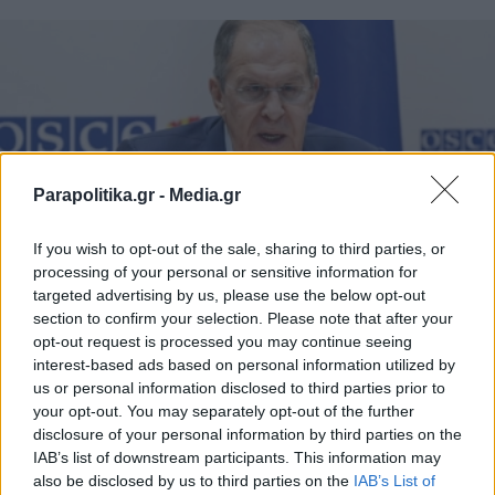
Parapolitika.gr -
Media.gr
If you wish to opt-out of the sale, sharing to third parties, or
processing of your personal or sensitive information for
targeted advertising by us, please use the below opt-out
section to confirm your selection. Please note that after your
ΔΙΕΘΝΗ
21.10.2025 17:38
opt-out request is processed you may continue seeing
interest-based ads based on personal information utilized by
PARAPOLITIKA NEWSROOM
us or personal information disclosed to third parties prior to
Ο Λαβρόφ απορρίπτει άμεση εκεχειρία
your opt-out. You may separately opt-out of the further
στην Ουκρανία - "Aυτό που χρειάζεται
disclosure of your personal information by third parties on the
IAB’s list of downstream participants. This information may
είναι μια διαρκής και βιώσιμη ειρήνη, όχι
also be disclosed by us to third parties on the
IAB’s List of