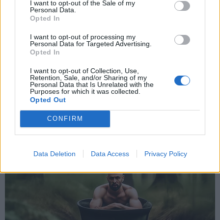
και την πολιτική απορρήτου
I want to opt-out of the Sale of my
Personal Data.
PARAPOLITIKA NEWSROOM
Opted In
Εγγραφή
Ερχιουρμάν: "Γνωρίζετε την ισχυρή
I want to opt-out of processing my
βούληση του τουρκοκυπριακού λαού για
Personal Data for Targeted Advertising.
Opted In
μια δίκαιη και βιώσιμη λύση"
X
I want to opt-out of Collection, Use,
Retention, Sale, and/or Sharing of my
Personal Data that Is Unrelated with the
Purposes for which it was collected.
Opted Out
CONFIRM
Data Deletion
Data Access
Privacy Policy