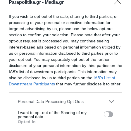
Κυπριακό: Ο Γκουτέρες συγκαλεί άτυπη
Parapolitika.gr -
Media.gr
διευρυμένη συνάντηση 5+1 - "Έχω
If you wish to opt-out of the sale, sharing to third parties, or
ζητήσει από τους δύο ηγέτες να
processing of your personal or sensitive information for
εντατικοποιήσουν τις προσπάθειές τους"
targeted advertising by us, please use the below opt-out
section to confirm your selection. Please note that after your
opt-out request is processed you may continue seeing
interest-based ads based on personal information utilized by
us or personal information disclosed to third parties prior to
your opt-out. You may separately opt-out of the further
disclosure of your personal information by third parties on the
IAB’s list of downstream participants. This information may
also be disclosed by us to third parties on the
IAB’s List of
Εγγραφή στο newsletter
Downstream Participants
that may further disclose it to other
third parties.
Personal Data Processing Opt Outs
I want to opt-out of the Sharing of my
personal data.
*
Opted In
Αποδέχομαι τους
όρους χρήσης
ΔΙΕΘΝΗ
28.07.2026 15:41