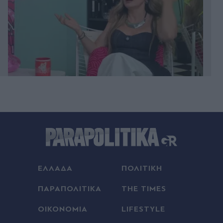
πριν μία ώρα
Άλιμος: Υπό έλεγχο η φωτιά που ξέσπασε σε
κατάστημα ναυτιλιακών ειδών
πριν μία ώρα
Χανιά: Φίδι δάγκωσε 13χρονο στην παραλία
ΕΛΛΑΔΑ
ΠΟΛΙΤΙΚΗ
Αφράτα, επενέβη καίρια το ΕΚΑΒ
ΠΑΡΑΠΟΛΙΤΙΚΑ
THE TIMES
πριν μία ώρα
ΟΙΚΟΝΟΜΙΑ
LIFESTYLE
Έλενα Χριστοπούλου: Ποζάρει με μπικίνι στον