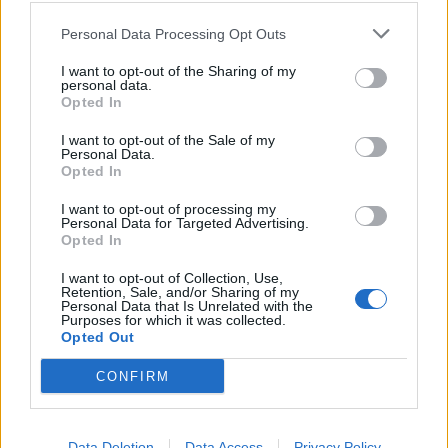
Personal Data Processing Opt Outs
I want to opt-out of the Sharing of my
personal data.
*
Opted In
Αποδέχομαι τους
όρους χρήσης
και την πολιτική απορρήτου
I want to opt-out of the Sale of my
Personal Data.
Opted In
Εγγραφή
I want to opt-out of processing my
ΔΙΕΘΝΗ
28.05.2024 19:34
Personal Data for Targeted Advertising.
Opted In
PARAPOLITIKA NEWSROOM
X
Guardian: "Υπόγειος" πόλεμος Νετανιάχου
I want to opt-out of Collection, Use,
Retention, Sale, and/or Sharing of my
με το Διεθνές Ποινικό Δικαστήριο - Ο
Personal Data that Is Unrelated with the
Purposes for which it was collected.
ρόλος της Μοσάντ & ο ανεπίσημος
Opted Out
αγγελιαφόρος
CONFIRM
Data Deletion
Data Access
Privacy Policy