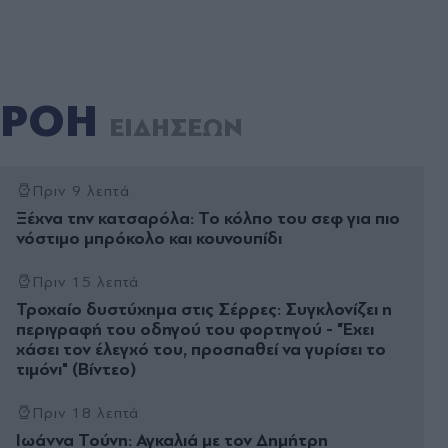
ΡΟΗ
ΕΙΔΗΣΕΩΝ
Πριν 9 λεπτά
Ξέχνα την κατσαρόλα: Το κόλπο του σεφ για πιο
νόστιμο μπρόκολο και κουνουπίδι
Πριν 15 λεπτά
Τροχαίο δυστύχημα στις Σέρρες: Συγκλονίζει η
περιγραφή του οδηγού του φορτηγού - "Έχει
χάσει τον έλεγχό του, προσπαθεί να γυρίσει το
τιμόνι" (Βίντεο)
Πριν 18 λεπτά
Ιωάννα Τούνη: Αγκαλιά με τον Δημήτρη