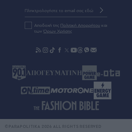
Στο αρχείο παραμένει η υπόθεση Predator:
Απορρίφθηκαν τα αιτήματα Σαμαρά, Σπίρτζη
και θυμάτων για νέα έρευνα
Αποδοχή της
Πολιτική Απορρήτου
και
Πριν 40 λεπτά
των
Όρων Χρήσης
Mega News: Το νέο ενημερωτικό εγχείρημα του
Mega - Ο σχεδιασμός, οι εκπομπές και οι αλλαγές
που εξετάζονται
©PARAPOLITIKA 2026 ALL RIGHTS RESERVED