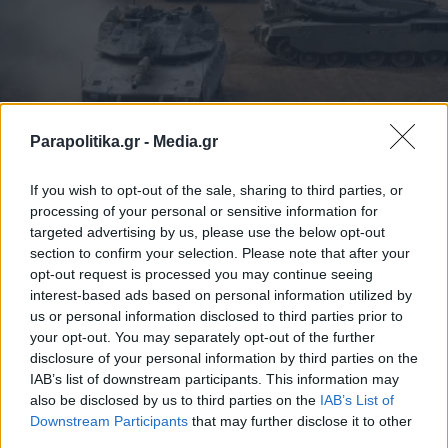
Parapolitika.gr -
Media.gr
ΔΙΕΘΝΗ
02.10.2024 09:09
PARAPOLITIKA NEWSROOM
If you wish to opt-out of the sale, sharing to third parties, or
processing of your personal or sensitive information for
Ανάλυση ''Guardian'': Η επίθεση του Ιράν
targeted advertising by us, please use the below opt-out
δίνει ''πάτημα'' στον Νετανιάχου για
section to confirm your selection. Please note that after your
σκληρή απάντηση - Τα σενάρια για το τι
opt-out request is processed you may continue seeing
interest-based ads based on personal information utilized by
μπορεί να ακολουθήσει
us or personal information disclosed to third parties prior to
your opt-out. You may separately opt-out of the further
disclosure of your personal information by third parties on the
IAB’s list of downstream participants. This information may
also be disclosed by us to third parties on the
IAB’s List of
Εγγραφή στο newsletter
Downstream Participants
that may further disclose it to other
third parties.