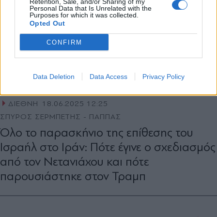
Retention, Sale, and/or Sharing of my
Personal Data that Is Unrelated with the
Purposes for which it was collected.
Opted Out
CONFIRM
Data Deletion
Data Access
Privacy Policy
ΔΙΕΘΝΗ
18.06.2025 12:25
ΣΠΥΡΟΣ ΣΕΡΜΠΕΤΗΣ - ΠΑΠΠΑΣ
Όλο το παρασκήνιο της επίθεσης του
Ισραήλ στο Ιράν: Πότε έγινε ο σχεδιασμός
από τον Νετανιάχου και πότε
παρουσιάστηκε στον Τραμπ