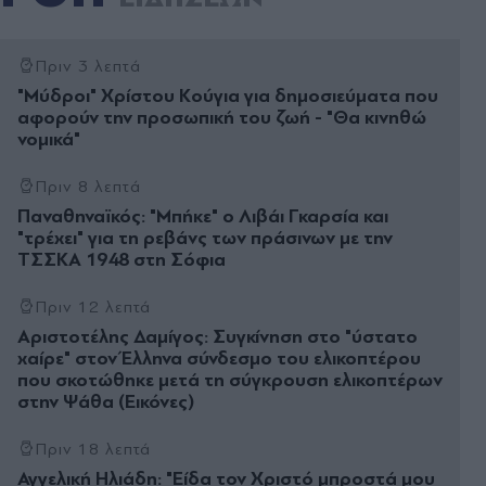
Πριν 3 λεπτά
"Μύδροι" Χρίστου Κούγια για δημοσιεύματα που
αφορούν την προσωπική του ζωή - "Θα κινηθώ
νομικά"
Πριν 8 λεπτά
Παναθηναϊκός: "Μπήκε" ο Λιβάι Γκαρσία και
"τρέχει" για τη ρεβάνς των πράσινων με την
ΤΣΣΚΑ 1948 στη Σόφια
Πριν 12 λεπτά
Αριστοτέλης Δαμίγος: Συγκίνηση στο "ύστατο
χαίρε" στον Έλληνα σύνδεσμο του ελικοπτέρου
που σκοτώθηκε μετά τη σύγκρουση ελικοπτέρων
στην Ψάθα (Εικόνες)
Πριν 18 λεπτά
Αγγελική Ηλιάδη: "Είδα τον Χριστό μπροστά μου