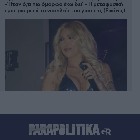
- Ήταν ό,τι πιο όμορφο έχω δει" - Η μεταφυσική
εμπειρία μετά τη νοσηλεία του γιου της (Εικόνες)
Πριν 24 λεπτά
Θάνατος 75χρονης στα Χανιά: Έφυγε από το
αστυνομικό τμήμα και αργότερα βρέθηκε νεκρή
σε χωράφι - Σε εξέλιξη πειθαρχικός έλεγχος
Πριν 24 λεπτά