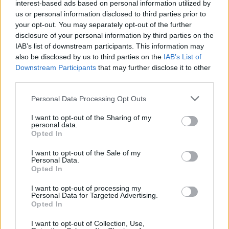
interest-based ads based on personal information utilized by
us or personal information disclosed to third parties prior to
your opt-out. You may separately opt-out of the further
disclosure of your personal information by third parties on the
IAB’s list of downstream participants. This information may
also be disclosed by us to third parties on the
IAB’s List of
Εγγραφή στο newsletter
Downstream Participants
that may further disclose it to other
third parties.
ΔΙΕΘΝΗ
16.01.2026 09:38
ΣΠΥΡΟΣ ΣΕΡΜΠΕΤΗΣ - ΠΑΠΠΑΣ
Personal Data Processing Opt Outs
Ιράν: Πώς οδηγήθηκε ο Τραμπ στο να μη
I want to opt-out of the Sharing of my
χτυπήσει τώρα την Τεχεράνη - Η
personal data.
*
Opted In
Αποδέχομαι τους
όρους χρήσης
μεσολάβηση Νετανιάχου και το
και την πολιτική απορρήτου
I want to opt-out of the Sale of my
αεροπλανοφόρο που πλησιάζει
Personal Data.
Opted In
Εγγραφή
I want to opt-out of processing my
Personal Data for Targeted Advertising.
Opted In
X
I want to opt-out of Collection, Use,