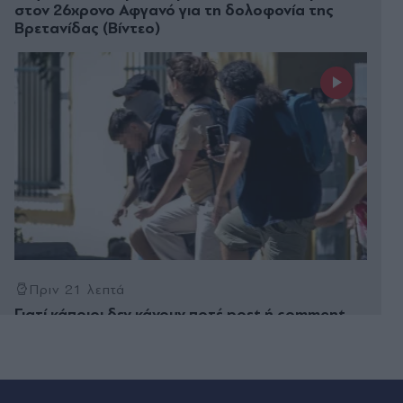
στον 26χρονο Αφγανό για τη δολοφονία της
Βρετανίδας (Βίντεο)
Πριν 21 λεπτά
Γιατί κάποιοι δεν κάνουν ποτέ post ή comment
στα social media - Οι ψυχολόγοι τους βάλανε
στο "μικροσκόπιο"
Πριν 22 λεπτά