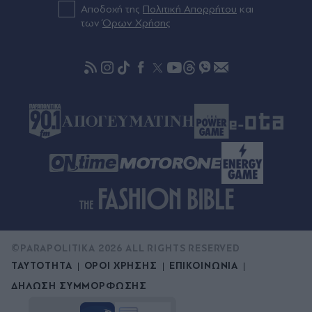
Αποδοχή της
Πολιτική Απορρήτου
και
Οι περισσότεροι το κάνουμε λάθος - Ποια
των
Όρων Χρήσης
τρόφιμα πρέπει να μπαίνουν στο ψυγείο και ποια
στο ντουλάπι
©PARAPOLITIKA 2026 ALL RIGHTS RESERVED
ΤΑΥΤΟΤΗΤΑ
ΟΡΟΙ ΧΡΗΣΗΣ
ΕΠΙΚΟΙΝΩΝΙΑ
ΔΗΛΩΣΗ ΣΥΜΜΟΡΦΩΣΗΣ