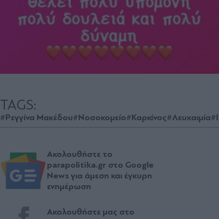
TAGS:
#Ρεγγίνα Μακέδου
#Νοσοκομείο
#Καρκίνος
#Λευχαιμία
#
Ακολουθήστε το
parapolitika.gr στο Google
News για άμεση και έγκυρη
ενημέρωση
Ακολουθήστε μας στο