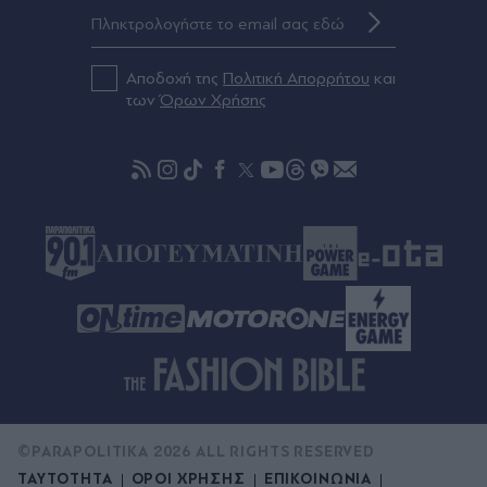
Πριν 42 λεπτά
Πτήση τρόμου της Ryanair: Συγκλονίζει η
Αποδοχή της
Πολιτική Απορρήτου
και
επιβάτιδα που συγκράτησε τον Σέρβο από το
των
Όρων Χρήσης
σπασμένο παράθυρο - "Ένα κομμάτι του
προσώπου του ήταν σαν πλαστελίνη" (Βίντεο)
Πριν 52 λεπτά
Ρώσοι χάκερ του Κρεμλίνου πίσω από το πλαστό
βίντεο της παραίτησης του Μερτς
©PARAPOLITIKA 2026 ALL RIGHTS RESERVED
ΤΑΥΤΟΤΗΤΑ
ΟΡΟΙ ΧΡΗΣΗΣ
ΕΠΙΚΟΙΝΩΝΙΑ