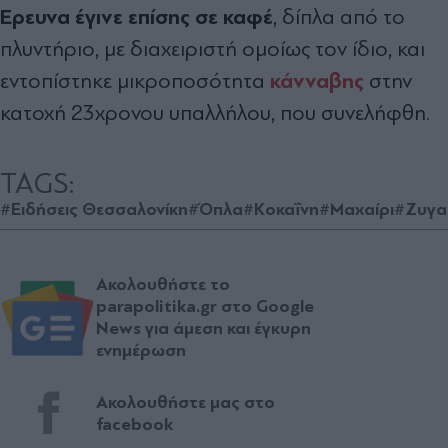
Έρευνα έγινε επίσης σε καφέ
, δίπλα από το
πλυντήριο, με διαχειριστή ομοίως τον ίδιο, και
κάνναβης
εντοπίστηκε μικροποσότητα
στην
κατοχή 23χρονου υπαλλήλου, που συνελήφθη.
TAGS:
#Ειδήσεις Θεσσαλονίκη
#Όπλα
#Κοκαΐνη
#Μαχαίρι
#Ζυγα
Ακολουθήστε το
parapolitika.gr στο Google
News για άμεση και έγκυρη
ενημέρωση
Ακολουθήστε μας στο
facebook