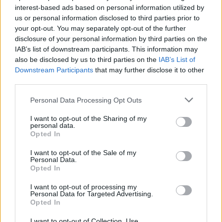
interest-based ads based on personal information utilized by
us or personal information disclosed to third parties prior to
your opt-out. You may separately opt-out of the further
disclosure of your personal information by third parties on the
ΕΛΛΑΔΑ
27.04.2024 13:02
IAB’s list of downstream participants. This information may
PARAPOLITIKA NEWSROOM
also be disclosed by us to third parties on the
IAB’s List of
Εγγραφή στο newsletter
Υπόθεση "σοκ" στην Πάτρα: 12 συλλήψεις
Downstream Participants
that may further disclose it to other
third parties.
για διακίνηση ναρκωτικών σε σχολεία -
Ανάμεσά τους 4 μαθητές
Personal Data Processing Opt Outs
I want to opt-out of the Sharing of my
personal data.
*
Opted In
Αποδέχομαι τους
όρους χρήσης
και την πολιτική απορρήτου
I want to opt-out of the Sale of my
Personal Data.
Opted In
Εγγραφή
I want to opt-out of processing my
Personal Data for Targeted Advertising.
Opted In
X
I want to opt-out of Collection, Use,