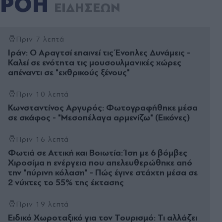
ΡΟΗ
ΕΙΔΗΣΕΩΝ
Πριν 7 λεπτά
Ιράν: Ο Αραγτσί επαινεί τις Ένοπλες Δυνάμεις -
Καλεί σε ενότητα τις μουσουλμανικές χώρες
απέναντι σε "εχθρικούς ξένους"
Πριν 10 λεπτά
Κωνσταντίνος Αργυρός: Φωτογραφήθηκε μέσα
σε σκάφος - "Μεσοπέλαγα αρμενίζω" (Εικόνες)
Πριν 16 λεπτά
Φωτιά σε Αττική και Βοιωτία: Ίση με 6 βόμβες
Χιροσίμα η ενέργεια που απελευθερώθηκε από
την "πύρινη κόλαση" - Πώς έγινε στάχτη μέσα σε
2 νύχτες το 55% της έκτασης
Πριν 19 λεπτά
Ειδικό Χωροταξικό για τον Τουρισμό: Τι αλλάζει