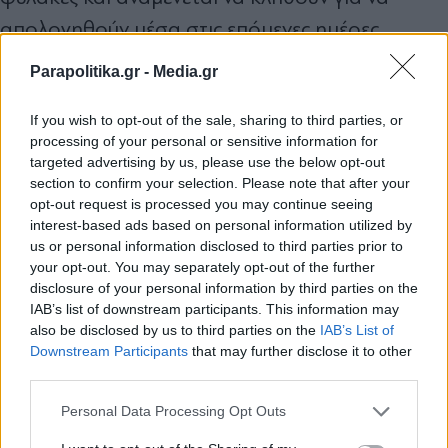
απολογηθούν μέσα στις επόμενες ημέρες.
Parapolitika.gr -
Media.gr
Απόβαση και στο «νησί των ανέμων»
If you wish to opt-out of the sale, sharing to third parties, or
Από τις αστυνομικές έρευνες προκύπτει πως η
processing of your personal or sensitive information for
οργάνωση των «τσιγαράδων» είχε ανοίξει
targeted advertising by us, please use the below opt-out
section to confirm your selection. Please note that after your
πόλεμο με την… παραδοσιακή Greek Mafia,
opt-out request is processed you may continue seeing
καθώς τα μέλη της φέρονται να είχαν επιδιώξει
interest-based ads based on personal information utilized by
us or personal information disclosed to third parties prior to
να μπουν στα «χωράφια» των πρώτων. Μάλιστα,
your opt-out. You may separately opt-out of the further
η δολοφονία του περίφημου «θείου Τζο» στα
disclosure of your personal information by third parties on the
IAB’s list of downstream participants. This information may
Σκούρτα Βοιωτίας αποδίδεται από την ΕΛΑΣ σε
also be disclosed by us to third parties on the
IAB’s List of
Εγγραφή στο newsletter
παρακλάδι της οργάνωσης των «τσιγαράδων».
Downstream Participants
that may further disclose it to other
third parties.
Απ’ όσα αναφέρουν αστυνομικές πηγές
Personal Data Processing Opt Outs
προκύπτει πως τα «χτυπήματα» που πέτυχαν οι