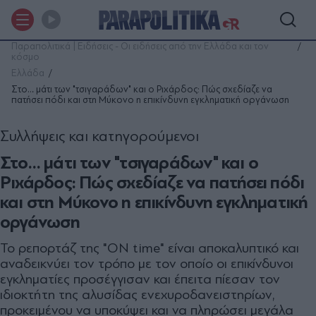
Παραπολιτικά | Ειδήσεις - Οι ειδήσεις από την Ελλάδα και τον
κόσμο
Ελλάδα
Στο… μάτι των "τσιγαράδων" και ο Ριχάρδος: Πώς σχεδίαζε να
πατήσει πόδι και στη Μύκονο η επικίνδυνη εγκληματική οργάνωση
Συλλήψεις και κατηγορούμενοι
Στο… μάτι των "τσιγαράδων" και ο
Ριχάρδος: Πώς σχεδίαζε να πατήσει πόδι
και στη Μύκονο η επικίνδυνη εγκληματική
οργάνωση
Το ρεπορτάζ της "ON time" είναι αποκαλυπτικό και
αναδεικνύει τον τρόπο με τον οποίο οι επικίνδυνοι
εγκληματίες προσέγγισαν και έπειτα πίεσαν τον
ιδιοκτήτη της αλυσίδας ενεχυροδανειστηρίων,
προκειμένου να υποκύψει και να πληρώσει μεγάλα