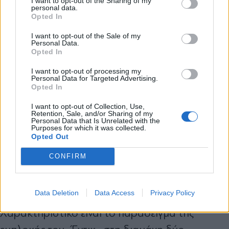
«τσιγαράδες» σε αυτή τη διαμάχη ήταν
I want to opt-out of the Sharing of my
personal data.
καθοριστικά στο μπρα-ντε-φερ με την Greek
*
Opted In
Αποδέχομαι τους
όρους χρήσης
Mafia, δημιουργώντας έτσι κενά στην «αγορά»
και την πολιτική απορρήτου
I want to opt-out of the Sale of my
Personal Data.
της «προστασίας» καταστημάτων.
Opted In
Εγγραφή
I want to opt-out of processing my
Personal Data for Targeted Advertising.
Αυτά τα κενά φέρονται να ήθελαν να
Opted In
εκμεταλλευτούν οι «τσιγαράδες» και να βάλουν
X
I want to opt-out of Collection, Use,
στο χέρι τα «σκήπτρα» της ελληνικής μαφίας.
Retention, Sale, and/or Sharing of my
Personal Data that Is Unrelated with the
Purposes for which it was collected.
Έτσι έγιναν και οι πρώτες κινήσεις τόσο στην
Opted Out
Αττική όσο και στη Μύκονο, με τους
CONFIRM
«τσιγαράδες» να προσεγγίζουν απειλητικά
επιχειρηματίες που δραστηριοποιούνται στην
Data Deletion
Data Access
Privacy Policy
πρωτεύουσα και στο κοσμοπολίτικο νησί.
Χαρακτηριστικό είναι το παράδειγμα της