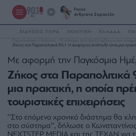
Focus
Ανδριάνα Ζαρακέλη
ΕΙΔΗΣΕΙΣ ΤΩΡΑ
ΠΟΛΙΤΙΚΗ
ΕΛΛΑΔΑ
ΠΑ
Παραπολιτικά | Ειδήσεις - Οι ειδήσεις από την Ελλάδα και τον κόσμο
Ζήκος στα Παραπολιτικά 90,1: Η αειφόρος ανάπτυξη είναι μια πρακτι
Με αφορμή την Παγκόσμια Ημέρ
Ζήκος στα Παραπολιτικά 9
μια πρακτική, η οποία πρέ
τουριστικές επιχειρήσεις
''Στο επόμενο χρονικό διάστημα θα κλ
στο σύστημα'', δήλωσε ο Κωνσταντίνο
NEXTSTEP MEDIA και της ΤΕΧΑΝ για τ