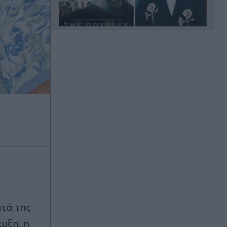
Πριν 27 λεπτά
Τουρισμός για Όλους 2026-2027:
Ποια ΑΦΜ υποβάλλουν αιτήσεις την
Κυριακή 9 Αυγούστου - Πότε λήγει η
προθεσμία
Πριν 38 λεπτά
Βρετανία: Σχέδιο για βασιλική
κηδεία του πρίγκιπα Άντριου παρά
τα σκάνδαλα - Θύελλα αντιδράσεων
Πριν 40 λεπτά
Πυρκαγιές: Red Code για την Αττική
και άλλες πέντε περιοχές
ατά της
Πριν 49 λεπτά
υξη, η
Μην τηγανίζετε τα λουκάνικα - Το