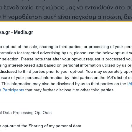
α ξενοδοχεία της χώρας μας να ενταχθούν στο 
) Η νομοθέτηση αυτή είναι παγκόσμια πρώτη, δε
γίνει ένα καλό παράδειγμα και πρακτική και για τ
ka.gr -
Media.gr
ίνος Ζήκος.
to opt-out of the sale, sharing to third parties, or processing of your per
formation for targeted advertising by us, please use the below opt-out s
r selection. Please note that after your opt-out request is processed y
eing interest-based ads based on personal information utilized by us or
disclosed to third parties prior to your opt-out. You may separately opt-
losure of your personal information by third parties on the IAB’s list of
. This information may also be disclosed by us to third parties on the
IA
Participants
that may further disclose it to other third parties.
Εγγραφή στο
newsletter
l Data Processing Opt Outs
o opt-out of the Sharing of my personal data.