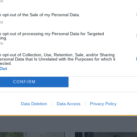
In
*
o opt-out of the Sale of my Personal Data.
Αποδέχομαι τους
όρους χρήσης
In
και την πολιτική απορρήτου
to opt-out of processing my Personal Data for Targeted
ing.
Εγγραφή
μέρα Κατά της Πλαστικής Σακούλας
#ΤΕΧΑΝ
In
o opt-out of Collection, Use, Retention, Sale, and/or Sharing
ersonal Data that Is Unrelated with the Purposes for which it
lected.
X
Out
Ακολουθήστε μας στο
Ακολουθήστε μ
CONFIRM
facebook
twitter
Data Deletion
Data Access
Privacy Policy