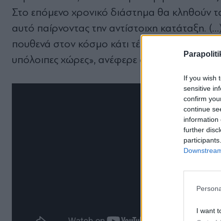
Στο επόμενο χρονικό διάστημα θα κληθούν τ
αυτό παίρνοντας την αντίστοιχη κατάταξη. (…
πουθενά στον κόσμο κάτι τέτοιο ελπίζουμε να 
Parapoliti
υπόλοιπες χώρες», ανέφερε ακόμη ο Κωνσταντ
If you wish 
sensitive in
confirm you
continue se
information 
further disc
participants
Downstream 
Persona
I want t