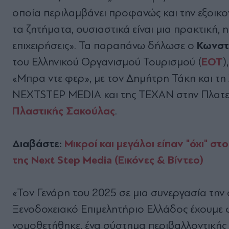
οποία περιλαμβάνει προφανώς και την εξοικ
τα ζητήματα, ουσιαστικά είναι μια πρακτική, 
Κωνστ
επιχειρήσεις». Τα παραπάνω δήλωσε ο
ΕΟΤ
του Ελληνικού Οργανισμού Τουρισμού (
)
«Μπρα ντε φερ», με τον Δημήτρη Τάκη και τ
NEXTSTEP MEDIA και της ΤΕΧΑΝ στην Πλατεί
Πλαστικής Σακούλας
.
Διαβάστε:
Μικροί και μεγάλοι είπαν "όχι" σ
της Next Step Media (Εικόνες & Βίντεο)
«Τον Γενάρη του 2025 σε μια συνεργασία την 
Ξενοδοχειακό Επιμελητήριο Ελλάδος έχουμε 
νομοθετήθηκε, ένα σύστημα περιβαλλοντικής