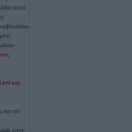
κόλπο του κρεοπώλη για να γίνουν
 όλα αυτά
ζουμερά και τραγανά
ές
Συμβουλίου
Πριν 56 λεπτά
ομπή
Μαζικός γάμος στη Νιγηρία: 1.500
ζευγάρια έδωσαν όρκους αιώνιας
μίλου
αγάπης - Ποιος ο λόγος (Εικόνες &
της
Βίντεο)
Πριν 57 λεπτά
Ερυθρός Σταυρός: Νοσηλεύτρια
ξυλοκοπήθηκε άγρια από ασθενή - Τι
ΧΑΝ και
καταγγέλλει η ΠΟΕΔΗΝ
 και το
ωμά τους.