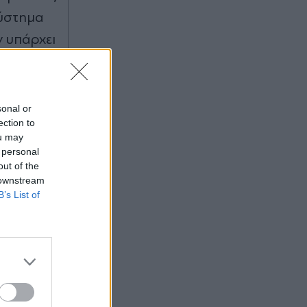
σύστημα
ν υπάρχει
ις
sonal or
ection to
ou may
 personal
out of the
 downstream
B’s List of