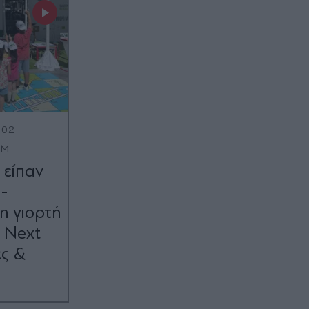
:02
OM
 είπαν
 -
η γιορτή
 Next
ες &