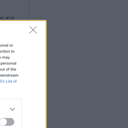
ας στο
sonal or
ection to
ou may
 personal
out of the
 downstream
B’s List of
:05