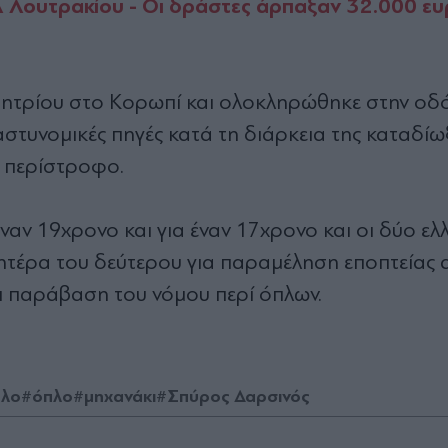
 Λουτρακίου - Οι δράστες άρπαξαν 32.000 ευ
ημητρίου στο Κορωπί και ολοκληρώθηκε στην οδ
τυνομικές πηγές κατά τη διάρκεια της καταδίω
 περίστροφο.
ναν 19χρονο και για έναν 17χρονο και οι δύο ελ
ητέρα του δεύτερου για παραμέληση εποπτείας α
αι παράβαση του νόμου περί όπλων.
λο
#όπλο
#μηχανάκι
#Σπύρος Δαρσινός