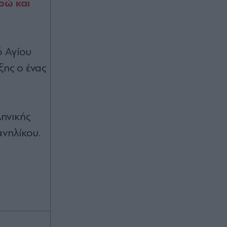
Τουρισμό: Τι αλλάζει σε επενδύσεις,
ρώ και
νησιά και προορισμούς υπό πίεση -
Νέο μοντέλο τουριστικής
ανάπτυξης της χώρας
ό Αγίου
Πριν 47 λεπτά
ξης ο ένας
Αθλητικές μεταδόσεις: Πού θα δείτε
το παιχνίδι του ΠΑΟΚ με την Μπραν
για το Champions League Γυναικών
και το φιλικό της ΑΕΚ
ληνικής
Πριν 51 λεπτά
νηλίκου.
Ανδρομάχη για τον γιο της λίγο πριν
γίνει δύο ετών: "Είσαι το φως στη
ζωή μου, σ’ ευχαριστώ που
υπάρχεις" (Εικόνες)