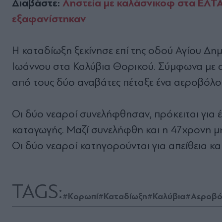
Διαβάστε:
Ληστεία με καλάσνικοφ στα ΕΛΤΑ
εξαφανίστηκαν
Η καταδίωξη ξεκίνησε επί της οδού Αγίου Δ
Ιωάννου στα Καλύβια Θορικού. Σύμφωνα με ασ
από τους δύο αναβάτες πέταξε ένα αεροβόλο
Οι δύο νεαροί συνελήφθησαν, πρόκειται για έ
καταγωγής. Μαζί συνελήφθη και η 47χρονη μ
Οι δύο νεαροί κατηγορούνται για απείθεια κ
TAGS:
#Κορωπί
#Καταδίωξη
#Καλύβια
#Αεροβό