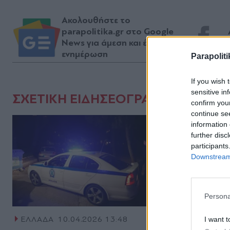
Ακολουθήστε το
parapolitika.gr στο Google
News για άμεση και έγκυρη
ενημέρωση
Parapoliti
If you wish 
sensitive in
ΣΧΕΤΙΚΗ ΕΙΔΗΣΕΟΓΡΑΦΙΑ
confirm you
continue se
information 
further disc
participants
Downstream 
Persona
ΕΛΛΑΔΑ
10.04.2026 13:48
ΕΛΛΑΔΑ
I want t