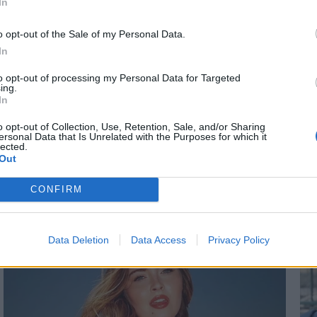
In
ΑΡΣΙΝΟΣ
ΣΠΥΡΟΣ ΔΑΡΣΙΝΟΣ, ΑΝΝ
η φωτιά στα
Φωτιά τώρα στα Δ
*
o opt-out of the Sale of my Personal Data.
Αποδέχομαι τους
όρους χρήσης
 Κορωπίου:
Κορωπίου: Στη μάχ
In
και την πολιτική απορρήτου
ήθηκε έπειτα από
κατάσβεσης 6 ενα
to opt-out of processing my Personal Data for Targeted
επιχείρηση της
και drones - Ήχησε
ing.
Εγγραφή
In
εστικής
(Βίντεο)
o opt-out of Collection, Use, Retention, Sale, and/or Sharing
ersonal Data that Is Unrelated with the Purposes for which it
lected.
X
Out
CONFIRM
Data Deletion
Data Access
Privacy Policy