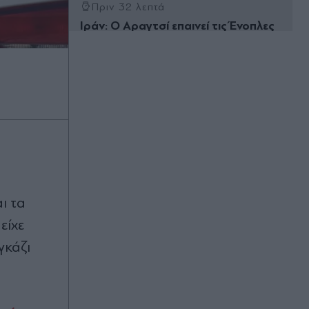
Πριν 32 λεπτά
Ιράν: Ο Αραγτσί επαινεί τις Ένοπλες
Δυνάμεις - Καλεί σε ενότητα τις
μουσουλμανικές χώρες απέναντι σε
"εχθρικούς ξένους"
Πριν 35 λεπτά
Κωνσταντίνος Αργυρός:
Φωτογραφήθηκε μέσα σε σκάφος -
"Μεσοπέλαγα αρμενίζω" (Εικόνες)
Πριν 41 λεπτά
Φωτιά σε Αττική και Βοιωτία: Ίση με
αι τα
6 βόμβες Χιροσίμα η ενέργεια που
απελευθερώθηκε από την "πύρινη
είχε
κόλαση" - Πώς έγινε στάχτη μέσα σε
γκάζι
2 νύχτες το 55% της έκτασης
Πριν 44 λεπτά
Ειδικό Χωροταξικό για τον