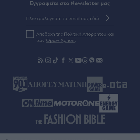
Έρωτας και εκδίκηση με "Κρίνο και
Eγγραφείτε στο Newsletter μας
αγκάθι": Γεροντιδάκης, Παντούση, Διδασκάλου,
Τσορτέκης και Μάινας πρωταγωνιστούν στη νέα
δραματική σειρά του ΑΝΤ1 (Βίντεο)
Αποδοχή της
Πολιτική Απορρήτου
και
των
Όρων Χρήσης