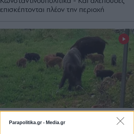
Κωνσταντινουπολίτικα - Και αλεπούδες
επισκέπτονται πλέον την περιοχή
ΕΛΛΑΔΑ
06.05.2022 10:29
Parapolitika.gr -
Media.gr
PARAPOLITIKA NEWSROOM
Θεσσαλονίκη: Αγέλη αγριογούρουνων