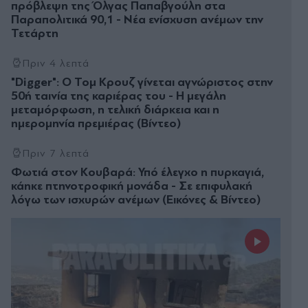
πρόβλεψη της Όλγας Παπαβγούλη στα
Παραπολιτικά 90,1 - Νέα ενίσχυση ανέμων την
Τετάρτη
Πριν 4 λεπτά
"Digger": Ο Τομ Κρουζ γίνεται αγνώριστος στην
50ή ταινία της καριέρας του - Η μεγάλη
μεταμόρφωση, η τελική διάρκεια και η
ημερομηνία πρεμιέρας (Βίντεο)
Πριν 7 λεπτά
Φωτιά στον Κουβαρά: Υπό έλεγχο η πυρκαγιά,
κάηκε πτηνοτροφική μονάδα - Σε επιφυλακή
λόγω των ισχυρών ανέμων (Εικόνες & Βίντεο)