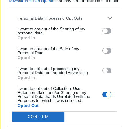
Downstream Participants
that may further disclose it to other
third parties.
Personal Data Processing Opt Outs
I want to opt-out of the Sharing of my
personal data.
*
Opted In
Αποδέχομαι τους
όρους χρήσης
και την πολιτική απορρήτου
I want to opt-out of the Sale of my
Personal Data.
Opted In
Εγγραφή
I want to opt-out of processing my
Personal Data for Targeted Advertising.
Opted In
X
I want to opt-out of Collection, Use,
Retention, Sale, and/or Sharing of my
ΕΛΛΑΔΑ
02.06.2026 11:32
Personal Data that Is Unrelated with the
Purposes for which it was collected.
ΣΠΥΡΟΣ ΔΑΡΣΙΝΟΣ
Opted Out
Φυλακές Κορυδαλλού: Απέδρασε
CONFIRM
48χρονος καταδικασμένος για ναρκωτικά