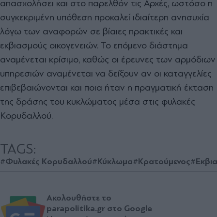
απασχολήσει και στο παρελθόν τις Αρχές, ωστόσο η
συγκεκριμένη υπόθεση προκαλεί ιδιαίτερη ανησυχία
λόγω των αναφορών σε βίαιες πρακτικές και
εκβιασμούς οικογενειών. Το επόμενο διάστημα
αναμένεται κρίσιμο, καθώς οι έρευνες των αρμόδιων
υπηρεσιών αναμένεται να δείξουν αν οι καταγγελίες
επιβεβαιώνονται και ποια ήταν η πραγματική έκταση
της δράσης του κυκλώματος μέσα στις φυλακές
Κορυδαλλού.
TAGS:
#Φυλακές Κορυδαλλού
#Κύκλωμα
#Κρατούμενος
#Εκβι
Ακολουθήστε το
parapolitika.gr στο Google