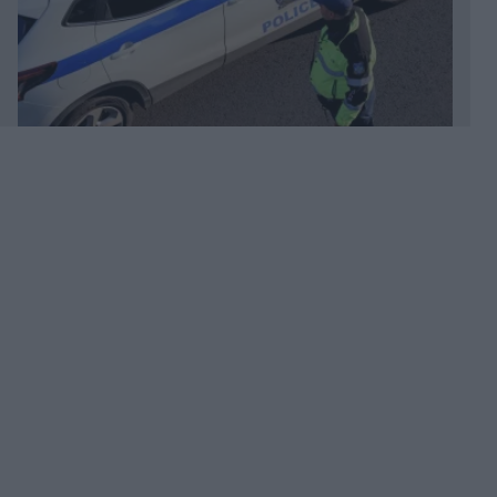
Πριν 26 λεπτά
Καθαρίσατε τα άλατα από τη βρύση; Κάντε αυτό
για να μην επιστρέψουν γρήγορα
Πριν 27 λεπτά
Euroleague: Η οικογένεια Μπας αγοράζει την
Βιλερμπάν, σύμφωνα με γαλλικά ΜΜΕ
Πριν 33 λεπτά
Πλησιάζουν σε συμφωνία Ιράν και Ομάν για τα
Στενά του Ορμούζ, την τελική έγκριση αναμένει η
ιρανική αποστολή - Ποια τα αντιφατικά
μηνύματα που εκπέμπει η Τεχεράνη