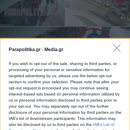
Parapolitika.gr -
Media.gr
If you wish to opt-out of the sale, sharing to third parties, or
processing of your personal or sensitive information for
ΕΛΛΑΔΑ
03.06.2026 13:46
targeted advertising by us, please use the below opt-out
ΣΠΥΡΟΣ ΔΑΡΣΙΝΟΣ
section to confirm your selection. Please note that after your
Καρέ-καρέ η απόδραση του 48χρονου
opt-out request is processed you may continue seeing
interest-based ads based on personal information utilized by
από τις Φυλακές Κορυδαλλού: Τρέχει στη
us or personal information disclosed to third parties prior to
Γρηγορίου Λαμπράκη και περνά δίπλα
your opt-out. You may separately opt-out of the further
disclosure of your personal information by third parties on the
από ανυποψίαστους πολίτες (Βίντεο -
IAB’s list of downstream participants. This information may
ντοκουμέντα)
also be disclosed by us to third parties on the
IAB’s List of
Εγγραφή στο newsletter