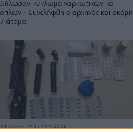
Ξήλωσαν κύκλωμα ναρκωτικών και
όπλων - Συνελήφθη ο αρχηγός και ακόμη
7 άτομα
ΕΛΛΑΔΑ
29.05.2026 00:08