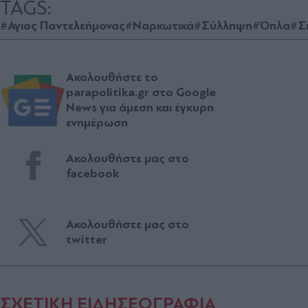
TAGS:
#Αγιος Παντελεήμονας
#Ναρκωτικά
#Σύλληψη
#Όπλα
#Σ
Ακολουθήστε το
parapolitika.gr στο Google
News για άμεση και έγκυρη
ενημέρωση
Ακολουθήστε μας στο
facebook
Ακολουθήστε μας στο
twitter
ΣΧΕΤΙΚΗ ΕΙΔΗΣΕΟΓΡΑΦΙΑ