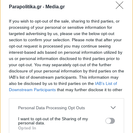
PARAPOLITIKA NEWSROOM
Parapolitika.gr -
Media.gr
Βόλος: 48χρονος άνοιξε πυρ σε
κατάστημα - Συνελήφθη με όπλα και
If you wish to opt-out of the sale, sharing to third parties, or
ναρκωτικά (Εικόνα)
processing of your personal or sensitive information for
targeted advertising by us, please use the below opt-out
section to confirm your selection. Please note that after your
opt-out request is processed you may continue seeing
interest-based ads based on personal information utilized by
us or personal information disclosed to third parties prior to
your opt-out. You may separately opt-out of the further
disclosure of your personal information by third parties on the
IAB’s list of downstream participants. This information may
also be disclosed by us to third parties on the
IAB’s List of
Εγγραφή στο newsletter
Downstream Participants
that may further disclose it to other
third parties.
Personal Data Processing Opt Outs
I want to opt-out of the Sharing of my
personal data.
*
Opted In
Αποδέχομαι τους
όρους χρήσης