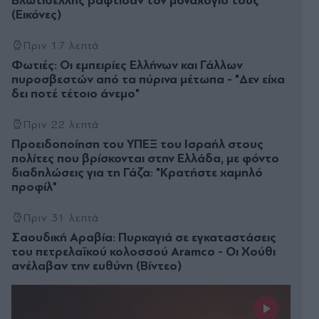
Βλωτιδέλλης βάφτισαν τον μοναχογιό τους
(Εικόνες)
Πριν 17 λεπτά
Φωτιές: Οι εμπειρίες Ελλήνων και Γάλλων
πυροσβεστών από τα πύρινα μέτωπα - "Δεν είχα
δει ποτέ τέτοιο άνεμο"
Πριν 22 λεπτά
Προειδοποίηση του ΥΠΕΞ του Ισραήλ στους
πολίτες που βρίσκονται στην Ελλάδα, με φόντο
διαδηλώσεις για τη Γάζα: "Κρατήστε χαμηλό
προφίλ"
Πριν 31 λεπτά
Σαουδική Αραβία: Πυρκαγιά σε εγκαταστάσεις
του πετρελαϊκού κολοσσού Aramco - Οι Χούθι
ανέλαβαν την ευθύνη (Βίντεο)