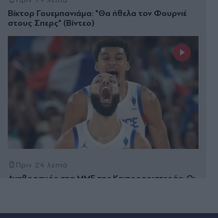
Βίκτορ Γουεμπανιάμα: "Θα ήθελα τον Φουρνιέ
στους Σπερς" (Βίντεο)
Πριν 24 λεπτά
Αναβρασμός στα ΜΜΕ της Κεντροαριστεράς: Οι
ζυμώσεις σε "Αυγή" και "Στο Κόκκινο", η γραμμή
απέναντι στον Τσίπρα και οι αλλαγές στο Kontra