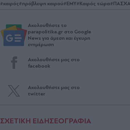
#καιρός
#πρόβλεψη καιρού
#ΕΜΥ
#Καιρός τώρα
#ΠΑΣΧΑ
Ακολουθήστε το
parapolitika.gr στο Google
News για άμεση και έγκυρη
ενημέρωση
Ακολουθήστε μας στο
facebook
Ακολουθήστε μας στο
twitter
ΣΧΕΤΙΚΗ ΕΙΔΗΣΕΟΓΡΑΦΙΑ