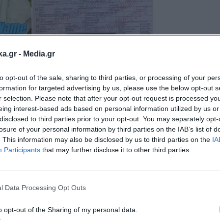
ka.gr -
Media.gr
to opt-out of the sale, sharing to third parties, or processing of your per
formation for targeted advertising by us, please use the below opt-out s
r selection. Please note that after your opt-out request is processed y
eing interest-based ads based on personal information utilized by us or
disclosed to third parties prior to your opt-out. You may separately opt-
losure of your personal information by third parties on the IAB’s list of
ό την ίδια τη Ριάνα το φύλο του δεύτερου παιδι
. This information may also be disclosed by us to third parties on the
IA
Participants
that may further disclose it to other third parties.
«Αυτή τ
 συνεργασία της με την Puma, λέγοντας:
Εγγραφή στο
 γιατί εγωιστικά θέλω τα αγόρια μου σε ό,τι φο
newsletter
l Data Processing Opt Outs
o opt-out of the Sharing of my personal data.