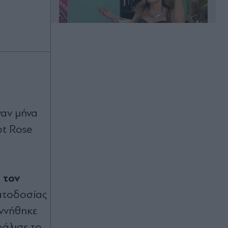
00:20
Άλιμος: Υπό έλεγχο η φωτιά που
ξέσπασε σε κατάστημα ναυτιλιακών
αν μήνα
ειδών
ot Rose
00:11
Χανιά: Φίδι δάγκωσε 13χρονο στην
παραλία Αφράτα, επενέβη καίρια το
ΕΚΑΒ
 τον
ατοδοσίας
00:03
εννήθηκε
Έλενα Χριστοπούλου: Ποζάρει με
μπικίνι στον καθρέφτη - "Χάνουμε
φάλισε το