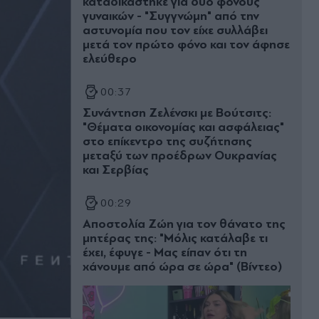
καταδικάστηκε για δύο φόνους
γυναικών - "Συγγνώμη" από την
αστυνομία που τον είχε συλλάβει
μετά τον πρώτο φόνο και τον άφησε
ελεύθερο
00:37
Συνάντηση Ζελένσκι με Βούτσιτς:
"Θέματα οικονομίας και ασφάλειας"
στο επίκεντρο της συζήτησης
μεταξύ των προέδρων Ουκρανίας
και Σερβίας
00:29
Αποστολία Ζώη για τον θάνατο της
μητέρας της: "Μόλις κατάλαβε τι
έχει, έφυγε - Μας είπαν ότι τη
χάνουμε από ώρα σε ώρα" (Βίντεο)