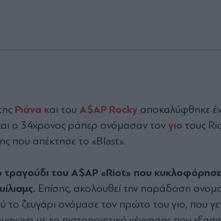
Ριάνα κ
A$AP Rocky
της
αι του
αποκαλύφθηκε έν
γιο
αι ο 34χρονος ράπερ ονόμασαν τον
τους Ri
ς που απέκτησε το «Blast».
το τραγούδι του A$AP «Riot» που κυκλοφόρησε
υίλιαμς.
Επίσης, ακολουθεί την παράδοση ονομ
ύ το ζευγάρι ονόμασε τον πρώτο του γιο, που γ
ύμφωνα με το πιστοποιητικό γέννησης που εξασ