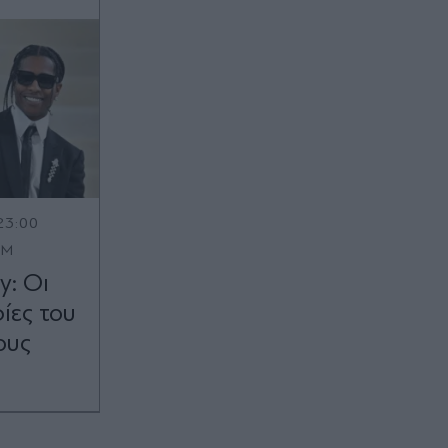
23:00
OM
y: Οι
ες του
ους