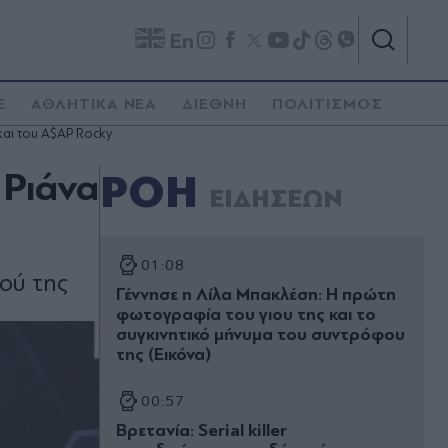
En
E
ΑΘΛΗΤΙΚΑ ΝΕΑ
ΔΙΕΘΝΗ
ΠΟΛΙΤΙΣΜΟΣ
αι του A$AP Rocky
 Ριάνα
ΡΟΗ
ΕΙΔΗΣΕΩΝ
01:08
ού της
Γέννησε η Λίλα Μπακλέση: Η πρώτη
φωτογραφία του γιου της και το
συγκινητικό μήνυμα του συντρόφου
της (Εικόνα)
00:57
Βρετανία: Serial killer