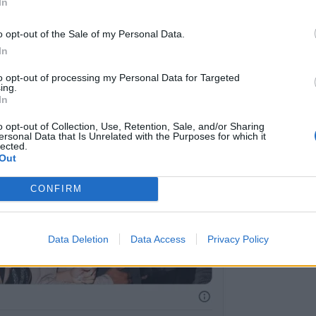
In
*
o opt-out of the Sale of my Personal Data.
Αποδέχομαι τους
όρους χρήσης
In
και την πολιτική απορρήτου
to opt-out of processing my Personal Data for Targeted
ing.
Εγγραφή
In
o opt-out of Collection, Use, Retention, Sale, and/or Sharing
ersonal Data that Is Unrelated with the Purposes for which it
lected.
X
Out
CONFIRM
Data Deletion
Data Access
Privacy Policy