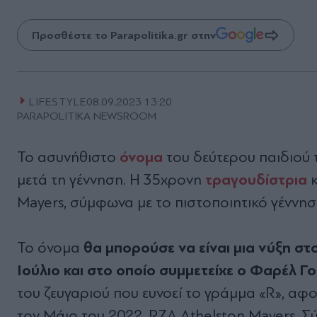
Προσθέστε το Parapolitika.gr στην
LIFESTYLE
08.09.2023 13:20
PARAPOLITIKA NEWSROOM
όνομα
Το ασυνήθιστο
του δεύτερου παιδιού 
τραγουδίστρια
μετά τη γέννηση. Η 35χρονη
κ
Mayers, σύμφωνα με το πιστοποιητικό γέννηση
θα μπορούσε να είναι μια νύξη σ
Το όνομα
Ιούλιο και στο οποίο συμμετείχε ο Φαρέλ Γο
του ζευγαριού που ευνοεί το γράμμα «R», αφο
τον Μάιο του 2022, RZA Athelston Mayers. Σ