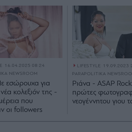
E
16.04.2025 08:24
LIFESTYLE
19.09.2023 
TIKA NEWSROOM
PARAPOLITIKA NEWSRO
Με εσώρουχα για
Ριάνα - ASAP Rock
νέα κολεξιόν της -
πρώτες φωτογραφί
μέρεια που
νεογέννητου γιου τ
 οι followers