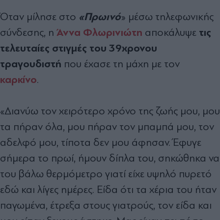
«Πρωινό
Όταν μίλησε στο
» μέσω τηλεφωνικής
Άννα Φλωρινιώτη
τις
σύνδεσης, η
αποκάλυψε
τελευταίες στιγμές του 39χρονου
τραγουδιστή
που έχασε τη μάχη με τον
καρκίνο
.
«Διανύω τον χειρότερο χρόνο της ζωής μου, μου
τα πήραν όλα, μου πήραν τον μπαμπά μου, τον
αδελφό μου, τίποτα δεν μου άφησαν. Έφυγε
σήμερα το πρωί, ήμουν δίπλα του, σηκώθηκα να
του βάλω θερμόμετρο γιατί είχε υψηλό πυρετό
εδώ και λίγες ημέρες. Είδα ότι τα χέρια του ήταν
παγωμένα, έτρεξα στους γιατρούς, τον είδα και