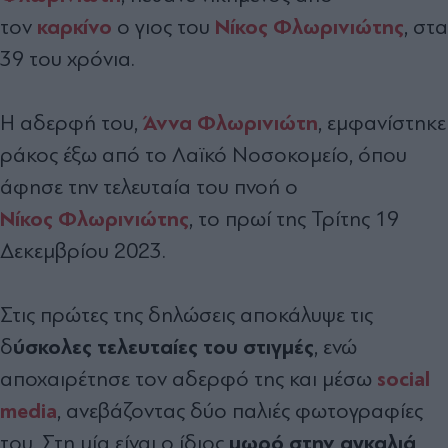
καρκίνο
Νίκος Φλωρινιώτης
τον
ο γιος του
, στα
39 του χρόνια.
Άννα Φλωρινιώτη
Η αδερφή του,
, εμφανίστηκε
ράκος έξω από το Λαϊκό Νοσοκομείο, όπου
άφησε την τελευταία του πνοή ο
Νίκος
Φλωρινιώτης
, το πρωί της Τρίτης 19
Δεκεμβρίου 2023.
Στις πρώτες της δηλώσεις αποκάλυψε τις
ύσκολες τελευταίες του στιγμές
δ
, ενώ
social
αποχαιρέτησε τον αδερφό της και μέσω
media
, ανεβάζοντας δύο παλιές φωτογραφίες
μωρό στην αγκαλιά
του. Στη μία είναι ο ίδιος