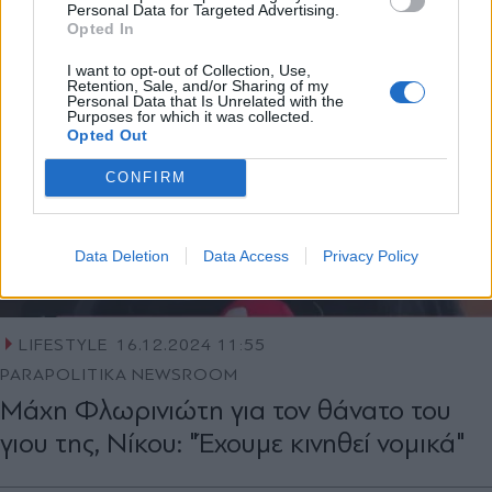
Personal Data for Targeted Advertising.
Opted In
X
I want to opt-out of Collection, Use,
Retention, Sale, and/or Sharing of my
Personal Data that Is Unrelated with the
Purposes for which it was collected.
Opted Out
CONFIRM
Data Deletion
Data Access
Privacy Policy
LIFESTYLE
16.12.2024 11:55
PARAPOLITIKA NEWSROOM
Μάχη Φλωρινιώτη για τον θάνατο του
γιου της, Νίκου: "Έχουμε κινηθεί νομικά"