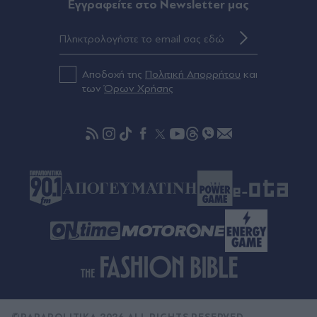
Eγγραφείτε στο Newsletter μας
00:46
Στενά του Ορμούζ: Τι προβλέπει η συμφωνία
Ιράν-Ομάν - Στο τελικό στάδιο οι
διαπραγματεύσεις
Αποδοχή της
Πολιτική Απορρήτου
και
των
Όρων Χρήσης
00:42
Γερμανία: "Το περιστατικό με το μη επανδρωμένο
αεροσκάφος στη Λειψία που έφερε εκρηκτικό
μηχανισμό συνιστά μια νέα διάσταση στις
απειλές κατά της χώρας", λέει ο υπουργός
Εσωτερικών