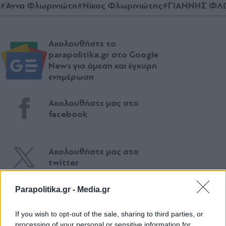
#Άννα Φλωρινιώτη
#Νίκος Φλωρινιώτης
#ΓΙΑΝΝΗΣ ΦΛ
Ακολουθήστε το
parapolitika.gr στο Google
News για άμεση και έγκυρη
ενημέρωση
Ακολουθήστε μας στο
facebook
Ακολουθήστε μας στο
twitter
Parapolitika.gr -
Media.gr
ΣΧΕΤΙΚΗ ΕΙΔΗΣΕΟΓΡΑΦΙΑ
If you wish to opt-out of the sale, sharing to third parties, or
processing of your personal or sensitive information for