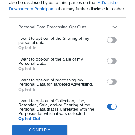
also be disclosed by us to third parties on the
IAB’s List of
ΣΧΕΤΙΚΗ ΕΙΔΗΣΕΟΓΡΑΦΙΑ
Εγγραφή στο newsletter
Downstream Participants
that may further disclose it to other
third parties.
Personal Data Processing Opt Outs
I want to opt-out of the Sharing of my
personal data.
*
Opted In
Αποδέχομαι τους
όρους χρήσης
και την πολιτική απορρήτου
I want to opt-out of the Sale of my
Personal Data.
Opted In
Εγγραφή
I want to opt-out of processing my
Personal Data for Targeted Advertising.
Opted In
X
I want to opt-out of Collection, Use,
LIFESTYLE
16.12.2024 11:55
Retention, Sale, and/or Sharing of my
Personal Data that Is Unrelated with the
PARAPOLITIKA NEWSROOM
Purposes for which it was collected.
Opted Out
Μάχη Φλωρινιώτη για τον θάνατο του
γιου της, Νίκου: "Έχουμε κινηθεί νομικά"
CONFIRM