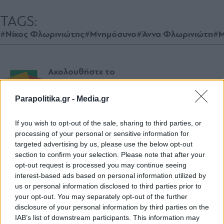
TAGS:
#Νίκος Φλωρινιώτης
#Μνημόσυνο
#Άννα Φλωρινιώτη
#Μ
Ακολουθήστε το
parapolitika.gr στο Google
News για άμεση και έγκυρη
Parapolitika.gr -
Media.gr
ενημέρωση
If you wish to opt-out of the sale, sharing to third parties, or
Ακολουθήστε μας στο
processing of your personal or sensitive information for
facebook
targeted advertising by us, please use the below opt-out
section to confirm your selection. Please note that after your
opt-out request is processed you may continue seeing
interest-based ads based on personal information utilized by
Ακολουθήστε μας στο
us or personal information disclosed to third parties prior to
twitter
your opt-out. You may separately opt-out of the further
disclosure of your personal information by third parties on the
IAB’s list of downstream participants. This information may