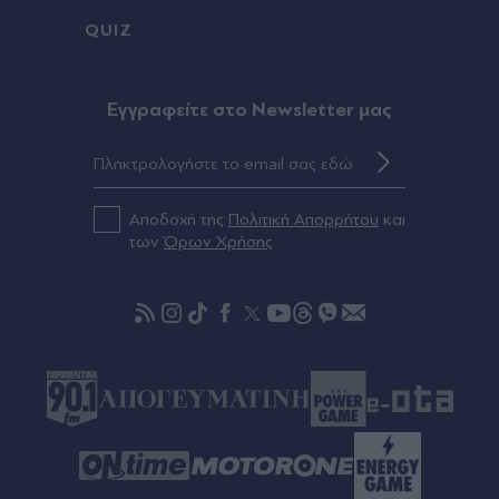
κάνουν ρίψεις στην Αττικοβοιωτία, οι επίγειες
πυροσβεστικές δυνάμεις έδωσαν μια εξαιρετικά
QUIZ
δύσκολη μάχη"
Eγγραφείτε στο Newsletter μας
πριν μία ώρα
e-ΕΦΚΑ και ΔΥΠΑ: Ο "χάρτης" των πληρωμών
από την Δευτέρα έως την Παρασκευή 14
Αυγούστου
Αποδοχή της
Πολιτική Απορρήτου
και
των
Όρων Χρήσης
πριν μία ώρα
Παρί, μεταγραφές: Πλήρης συμφωνία με τον
Φερράν Τόρες -Το συμβόλαιο που υπογράφει με
τους πρωταθλητές Ευρώπης