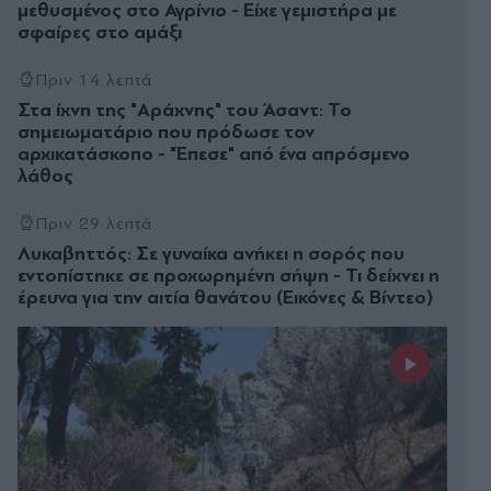
μεθυσμένος στο Αγρίνιο - Είχε γεμιστήρα με
σφαίρες στο αμάξι
Πριν 14 λεπτά
Στα ίχνη της "Αράχνης" του Άσαντ: Το
σημειωματάριο που πρόδωσε τον
αρχικατάσκοπο - "Έπεσε" από ένα απρόσμενο
λάθος
Πριν 29 λεπτά
Λυκαβηττός: Σε γυναίκα ανήκει η σορός που
εντοπίστηκε σε προχωρημένη σήψη - Τι δείχνει η
έρευνα για την αιτία θανάτου (Εικόνες & Βίντεο)