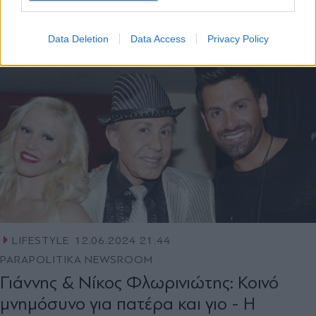
Data Deletion
Data Access
Privacy Policy
LIFESTYLE
12.06.2024 21:44
PARAPOLITIKA NEWSROOM
Γιάννης & Νίκος Φλωρινιώτης: Κοινό
μνημόσυνο για πατέρα και γιο - Η