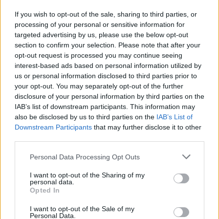
"Ήταν να βρεθούμε" (Βίντεο)
If you wish to opt-out of the sale, sharing to third parties, or
processing of your personal or sensitive information for
targeted advertising by us, please use the below opt-out
section to confirm your selection. Please note that after your
opt-out request is processed you may continue seeing
interest-based ads based on personal information utilized by
us or personal information disclosed to third parties prior to
your opt-out. You may separately opt-out of the further
disclosure of your personal information by third parties on the
IAB’s list of downstream participants. This information may
also be disclosed by us to third parties on the
IAB’s List of
Εγγραφή στο newsletter
Downstream Participants
that may further disclose it to other
third parties.
Personal Data Processing Opt Outs
I want to opt-out of the Sharing of my
personal data.
LIFESTYLE
14.05.2025 08:51
*
Opted In
Αποδέχομαι τους
όρους χρήσης
PARAPOLITIKA NEWSROOM
και την πολιτική απορρήτου
I want to opt-out of the Sale of my
Μπρίτνεϊ Σπίαρς: Ο ξέφρενος χορός της
Personal Data.