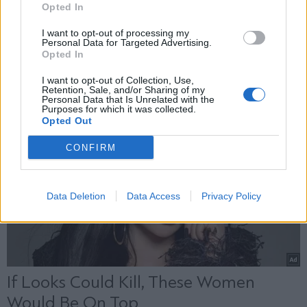
Opted In
ήταν αποκαλυπτικός (Βίντεο)
Εγγραφή
I want to opt-out of processing my
Personal Data for Targeted Advertising.
Opted In
X
I want to opt-out of Collection, Use,
Retention, Sale, and/or Sharing of my
Personal Data that Is Unrelated with the
Purposes for which it was collected.
Opted Out
CONFIRM
Data Deletion
Data Access
Privacy Policy