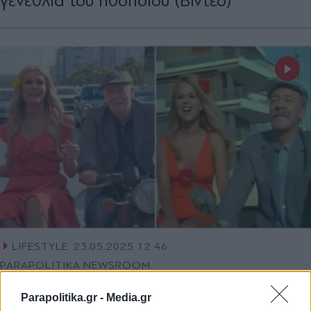
γενέθλια του ηθοποιού (Βίντεο)
LIFESTYLE
23.05.2025 12:46
PARAPOLITIKA NEWSROOM
Νατάσα Θεοδωρίδου: Σαν άλλη Αλίκη
Parapolitika.gr -
Media.gr
Βουγιουκλάκη στο νέο της βιντεοκλίπ -