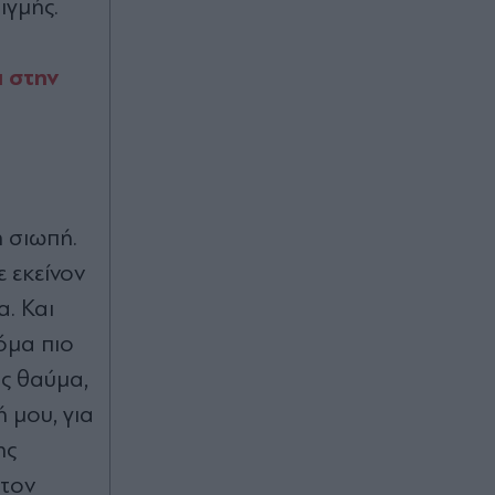
ιγμής.
γαστρεντερίτιδα και ωτίτιδες μετά
από επισκέψεις σε παραλίες
ι στην
Πριν 40 λεπτά
Έρωτας και εκδίκηση με "Κρίνο και
αγκάθι": Γεροντιδάκης, Παντούση,
Διδασκάλου, Τσορτέκης και Μάινας
πρωταγωνιστούν στη νέα
δραματική σειρά του ΑΝΤ1 (Βίντεο)
 σιωπή.
 εκείνον
α.
Και
όμα πιο
ας θαύμα,
 μου, για
ης
 τον