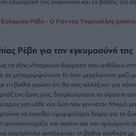
ην εσωτερική της συγκίνηση και το βάθος της στ
Ευλαμπία Ρέβη - Ο Γιάννης Τσιμιτσέλης μπαίνε
ίας Ρέβη για την εγκυμοσύνή της
ς τα εξής:
«Υπάρχουν θαύματα που ανθίζουν στη
τά σε μεταμορφώνουν. Κι όσα μεγαλώνουν μαζί με
ε τη βαθιά γνώση ότι θα σας αλλάξουν για πάντ
τάζ της ζωής μας, δεσμευόμαστε να είμαστε ακ
λύτερος για κάθε νέα ζωή που γεννιέται. Μικρό μ
ορούσα να ευχηθώ ομορφότερο δώρο για τη ζωή
 αντικατοπτρίζει την αγάπη και την προσμονή τ
ενώ παράλληλα αναδεικνύει τη βαθιά σύνδεση με