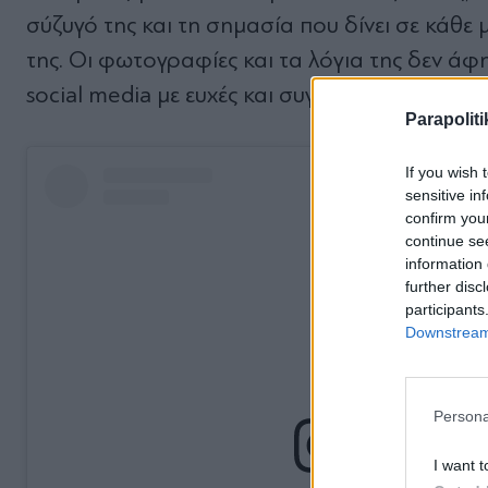
σύζυγό της και τη σημασία που δίνει σε κάθε
της. Οι φωτογραφίες και τα λόγια της δεν άφ
social media με ευχές και συγχαρητήρια για τ
Parapoliti
If you wish 
sensitive in
confirm you
continue se
information 
further disc
participants
Downstream 
Persona
I want t