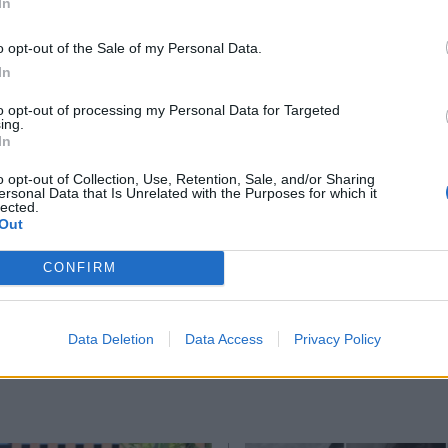
In
*
o opt-out of the Sale of my Personal Data.
@evlambiarevi)
Αποδέχομαι τους
όρους χρήσης
In
και την πολιτική απορρήτου
to opt-out of processing my Personal Data for Targeted
ing.
Εγγραφή
In
μοσύνη
o opt-out of Collection, Use, Retention, Sale, and/or Sharing
ersonal Data that Is Unrelated with the Purposes for which it
lected.
X
Out
CONFIRM
Ακολουθήστε μας στο
Ακολουθήστε μ
facebook
twitter
Data Deletion
Data Access
Privacy Policy