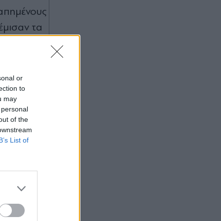
γαπημένους
έμισαν τα
sonal or
ection to
ou may
 personal
out of the
 downstream
B’s List of