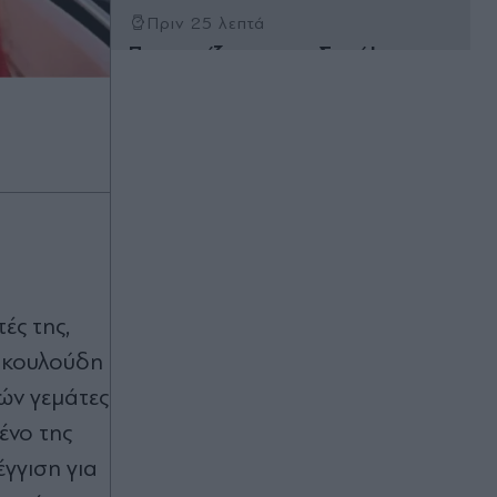
Πριν 25 λεπτά
Προσεγγίζοντας τα… Στενά!
Πριν 28 λεπτά
Τραγωδία στην Πάρο: Πνίγηκε
4χρονος σε πισίνα beach bar -
Προσήχθησαν οι γονείς και ο
ιδιοκτήτης του μαγαζιού
Πριν 37 λεπτά
CNN: Γιατί ο κορυφαίος στρατηγός
του Τραμπ πιέζει για διπλωματική
έξοδο από το Ιράν - Οι φόβοι για
ές της,
κλιμάκωση και τα "όρια της
 Σκουλούδη
αεροπορικής ισχύος"
ών γεμάτες
ένο της
Πριν 39 λεπτά
Συναγερμός στη Βρετανία:
γγιση για
Εκατοντάδες τουρίστες με