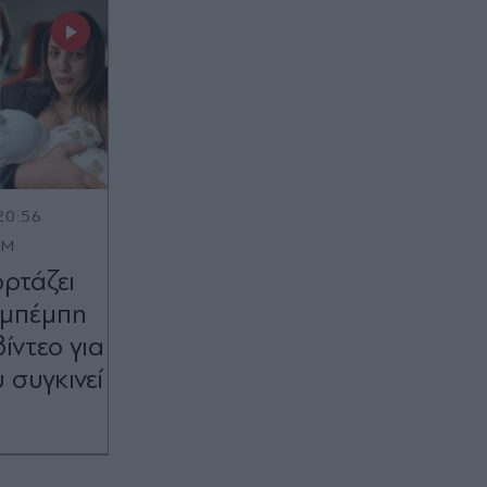
20:56
OM
ορτάζει
 μπέμπη
ίντεο για
 συγκινεί