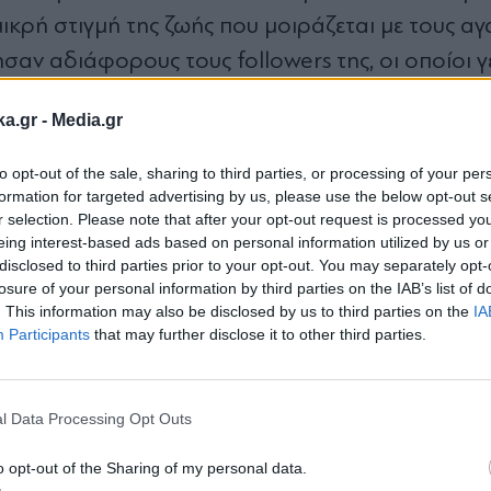
 μικρή στιγμή της ζωής που μοιράζεται με τους α
ησαν αδιάφορους τους followers της, οι οποίοι γ
η νέα αυτή αρχή.
ka.gr -
Media.gr
to opt-out of the sale, sharing to third parties, or processing of your per
formation for targeted advertising by us, please use the below opt-out s
r selection. Please note that after your opt-out request is processed y
eing interest-based ads based on personal information utilized by us or
disclosed to third parties prior to your opt-out. You may separately opt-
losure of your personal information by third parties on the IAB’s list of
. This information may also be disclosed by us to third parties on the
IA
Participants
that may further disclose it to other third parties.
Εγγραφή στο
newsletter
l Data Processing Opt Outs
o opt-out of the Sharing of my personal data.