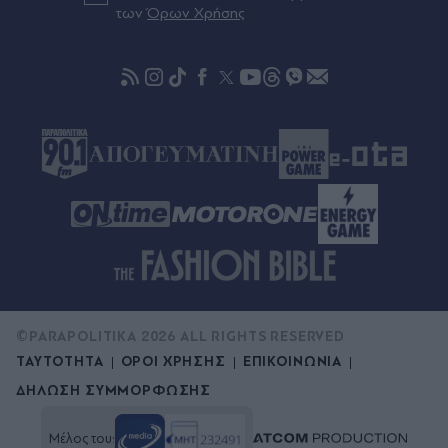
των
Όρων Χρήσης
Πριν 46 λεπτά
Σκέρτσος κατά ΠΑΣΟΚ και ΕΛΑΣ: Αναλύσεις
"μάλλον από κάποια παραλία, δεν δικαιολογείται
τέτοια επιπολαιότητα" - Τους κατηγορεί για
προπαγάνδα και υπονοοεί "προαποφασισμένο
πολιτικό αφήγημα"
©PARAPOLITIKA 2026 ALL RIGHTS RESERVED
ΤΑΥΤΟΤΗΤΑ
ΟΡΟΙ ΧΡΗΣΗΣ
ΕΠΙΚΟΙΝΩΝΙΑ
ΔΗΛΩΣΗ ΣΥΜΜΟΡΦΩΣΗΣ
Μέλος του: