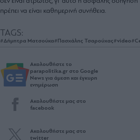
δεν είναι άτρωτος, γι’ αυτό η ασφαλής οδήγηση
πρέπει να είναι καθημερινή συνήθεια.
TAGS:
#Δήμητρα Ματσούκα
#Πασχάλης Τσαρούχας
#video
#Ce
Ακολουθήστε το
parapolitika.gr στο Google
News για άμεση και έγκυρη
ενημέρωση
Ακολουθήστε μας στο
facebook
Ακολουθήστε μας στο
twitter