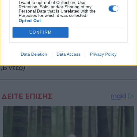
I want to opt-out of Collection, Use,
Retention, Sale, and/or Sharing of my
Personal Data that Is Unrelated with the
Purposes for which it was collected.
Opted Out
LIFESTYLE
26.11.2025 11:03
PARAPOLITIKA NEWSROOM
CONFIRM
MadWalk 2025: Γιατί η Δήμητρα
Ματσούκα αποχώρησε - Στη θέση της η
Data Deletion
Data Access
Privacy Policy
Ρία Ελληνίδου που πρότεινε η ηθοποιός
(Βίντεο)