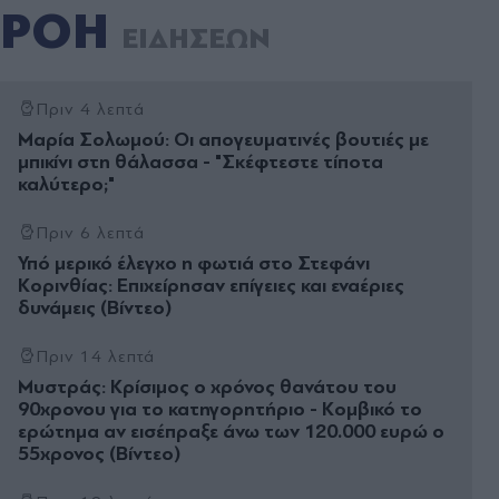
ΡΟΗ
ΕΙΔΗΣΕΩΝ
Πριν 4 λεπτά
Μαρία Σολωμού: Οι απογευματινές βουτιές με
μπικίνι στη θάλασσα - "Σκέφτεστε τίποτα
καλύτερο;"
Πριν 6 λεπτά
Υπό μερικό έλεγχο η φωτιά στο Στεφάνι
Κορινθίας: Επιχείρησαν επίγειες και εναέριες
δυνάμεις (Βίντεο)
Πριν 14 λεπτά
Μυστράς: Κρίσιμος ο χρόνος θανάτου του
90χρονου για το κατηγορητήριο - Κομβικό το
ερώτημα αν εισέπραξε άνω των 120.000 ευρώ ο
55χρονος (Βίντεο)