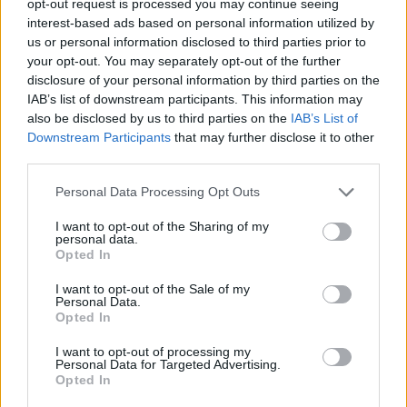
opt-out request is processed you may continue seeing
LIFESTYLE
11.12.2025 14:58
interest-based ads based on personal information utilized by
PARAPOLITIKA NEWSROOM
us or personal information disclosed to third parties prior to
your opt-out. You may separately opt-out of the further
Δήμητρα Ματσούκα: Η πρώτη αντίδραση
disclosure of your personal information by third parties on the
μετά την καταδικαστική απόφαση για
IAB’s list of downstream participants. This information may
επικίνδυνη οδήγηση - "Αφήνουμε πίσω τη
also be disclosed by us to third parties on the
IAB’s List of
Εγγραφή στο newsletter
Downstream Participants
that may further disclose it to other
στενοχώρια" (Βίντεο)
third parties.
Personal Data Processing Opt Outs
I want to opt-out of the Sharing of my
personal data.
*
Opted In
Αποδέχομαι τους
όρους χρήσης
και την πολιτική απορρήτου
I want to opt-out of the Sale of my
Personal Data.
Opted In
Εγγραφή
I want to opt-out of processing my
Personal Data for Targeted Advertising.
Opted In
X