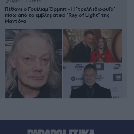
Πριν 19 λεπτά
Πέθανε ο Γουίλιαμ Όρμπιτ - Η "τρελή ιδιοφυΐα"
πίσω από το εμβληματικό "Ray of Light" της
Μαντόνα
Πριν 24 λεπτά
Πτήση τρόμου της Ryanair: Συγκλονίζει η
επιβάτιδα που συγκράτησε τον Σέρβο από το
σπασμένο παράθυρο - "Ένα κομμάτι του