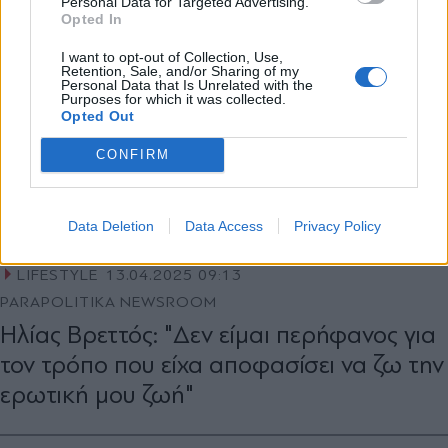
Personal Data for Targeted Advertising.
Opted In
X
I want to opt-out of Collection, Use,
Retention, Sale, and/or Sharing of my
Personal Data that Is Unrelated with the
Purposes for which it was collected.
Opted Out
CONFIRM
Data Deletion
Data Access
Privacy Policy
LIFESTYLE
13.04.2025 09:13
PARAPOLITIKA NEWSROOM
Ηλίας Βρεττός: "Δεν είμαι περήφανος για
τον τρόπο που είχα αποφασίσει να ζω την
ερωτική μου ζωή"