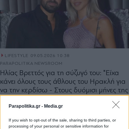
LIFESTYLE
09.05.2026 10:38
PARAPOLITIKA NEWSROOM
Ηλίας Βρεττός για τη σύζυγό του: "Είχα
κάνει όλους τους άθλους του Ηρακλή για
να την κερδίσω - Στους δυόμισι μήνες της
έδωσα δαχτυλίδι" (Βίντεο)
Parapolitika.gr -
Media.gr
If you wish to opt-out of the sale, sharing to third parties, or
processing of your personal or sensitive information for