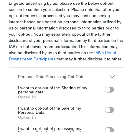
targeted advertising by us, please use the below opt-out
section to confirm your selection. Please note that after your
opt-out request is processed you may continue seeing
interest-based ads based on personal information utilized by
us or personal information disclosed to third parties prior to
your opt-out. You may separately opt-out of the further
disclosure of your personal information by third parties on the
IAB’s list of downstream participants. This information may
also be disclosed by us to third parties on the
IAB’s List of
Εγγραφή στο newsletter
Downstream Participants
that may further disclose it to other
third parties.
LIFESTYLE
27.03.2026 12:35
Personal Data Processing Opt Outs
PARAPOLITIKA NEWSROOM
I want to opt-out of the Sharing of my
Ηλίας Βρεττός: "Προσπάθησα να μην βγει
personal data.
*
Opted In
το θέμα" - Η πρώτη αντίδραση μετά την
Αποδέχομαι τους
όρους χρήσης
και την πολιτική απορρήτου
επίθεση σε μαγαζί της Κύπρου (Βίντεο)
I want to opt-out of the Sale of my
Personal Data.
Opted In
Εγγραφή
I want to opt-out of processing my