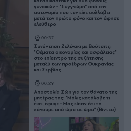
καταδικάστηκε για δύο φόνους
γυναικών - "Συγγνώμη" από την
αστυνομία που τον είχε συλλάβει
μετά τον πρώτο φόνο και τον άφησε
ελεύθερο
00:37
Συνάντηση Ζελένσκι με Βούτσιτς:
"Θέματα οικονομίας και ασφάλειας"
στο επίκεντρο της συζήτησης
μεταξύ των προέδρων Ουκρανίας
και Σερβίας
00:29
Αποστολία Ζώη για τον θάνατο της
μητέρας της: "Μόλις κατάλαβε τι
έχει, έφυγε - Μας είπαν ότι τη
χάνουμε από ώρα σε ώρα" (Βίντεο)