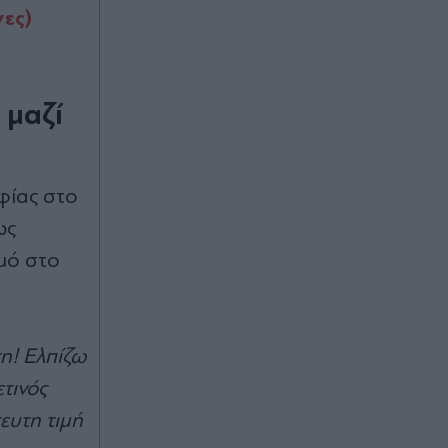
τουλάχιστον 25 κιλά η καθεμία»"
νες)
(Βίντεο)
00:02
Καύσωνας και ισχυρά μελτέμια το
 μαζί
Σαββατοκύριακο: Συναγερμός για
φωτιές - Ποιες περιοχές μπαίνουν σε
Red Code (Βίντεο)
φίας στο
07.08.2026 23:55
ως
Στενά του Ορμούζ: Η συμφωνία για
μό στο
την αποκατάσταση της εμπορικής
ναυτιλίας συνεπάγεται άρση των
λιμανιών του Ιράν από τις ΗΠΑ
η! Ελπίζω
07.08.2026 23:41
τινός
Στα χαρακώματα Ισπανία & Ιταλία
λόγω Θέουτα: Η κυβέρνηση
ευτη τιμή
Σάντσεθ ανακοίνωσε και αυτή