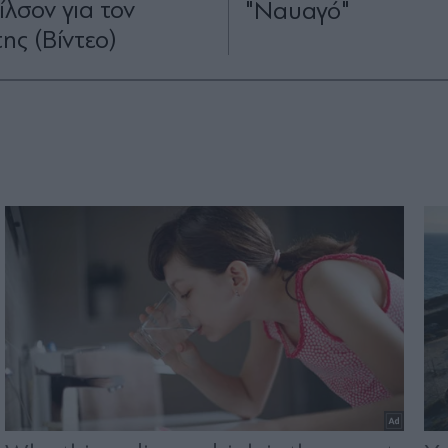
ίλσον για τον
"Ναυαγό"
ης (Βίντεο)