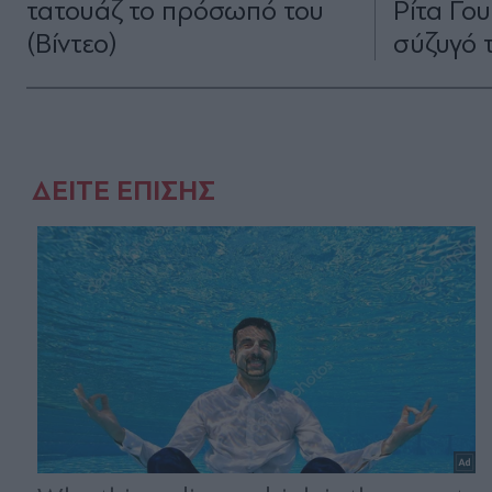
τατουάζ το πρόσωπό του
Ρίτα Γου
(Βίντεο)
σύζυγό τ