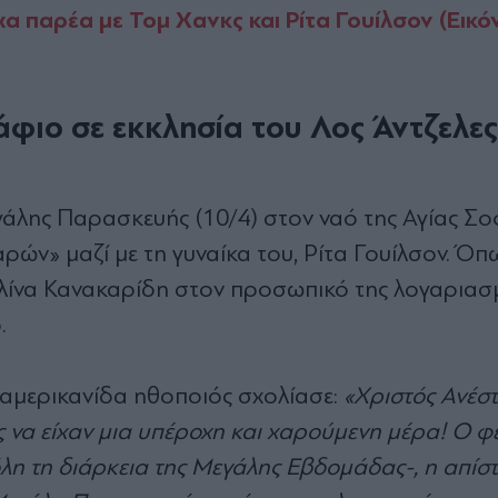
α παρέα με Τομ Χανκς και Ρίτα Γουίλσον (Εικό
φιο σε εκκλησία του Λος Άντζελες
γάλης Παρασκευής (10/4)
στον ναό της Αγίας Σο
ρών» μαζί με τη γυναίκα του, Ρίτα Γουίλσον. Όπ
ίνα Κανακαρίδη στον προσωπικό της λογαριασ
.
οαμερικανίδα ηθοποιός σχολίασε:
«Χριστός Ανέστ
 να είχαν μια υπέροχη και χαρούμενη μέρα! Ο φε
όλη τη διάρκεια της Μεγάλης Εβδομάδας-, η απίστ