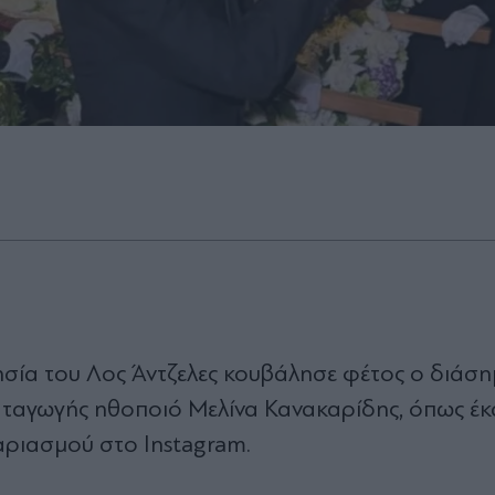
ησία του Λος Άντζελες κουβάλησε φέτος ο διάσ
καταγωγής ηθοποιό Μελίνα Κανακαρίδης,
όπως έκ
αριασμού στο Ιnstagram.