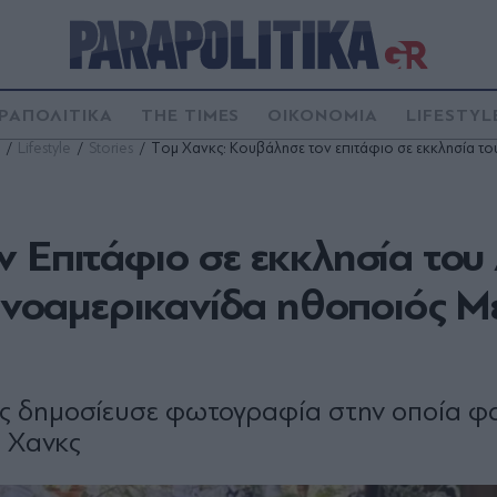
ΡΑΠΟΛΙΤΙΚΑ
THE TIMES
ΟΙΚΟΝΟΜΙΑ
LIFESTYL
Lifestyle
Stories
Tομ Χανκς: Κουβάλησε τον επιτάφιο σε εκκλησία του
 Επιτάφιο σε εκκλησία του
ληνοαμερικανίδα ηθοποιός Μ
ς δημοσίευσε φωτογραφία στην οποία φα
μ Χανκς