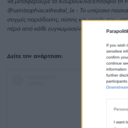
να μεταφέρουμε το Κουβούκλιο/Επιτάφιο τη Μ
@saintsophiacathedral_la - Το υπέροχο πασχαλι
στιγμές παράδοσης, πίστης και χαράς που μας
πέρα ​​από κάθε ευγνωμοσύνη!!».
Parapoliti
If you wish 
sensitive in
Δείτε την ανάρτηση:
confirm you
continue se
information 
further disc
participants
Downstream 
Persona
I want t