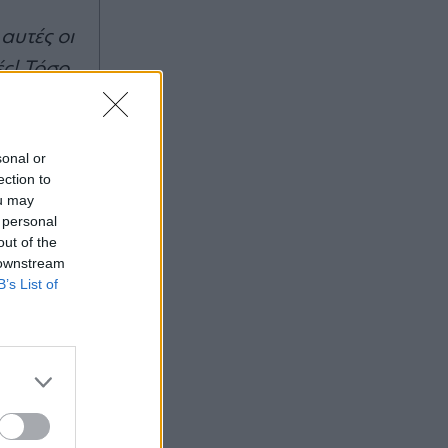
ελέγχους στα σύνορα, η Ρώμη "δεν
δέχεται τελεσίγραφα" (Βίντεο)
αυτές οι
ές! Τόσο
sonal or
ection to
ou may
 personal
out of the
 downstream
B’s List of