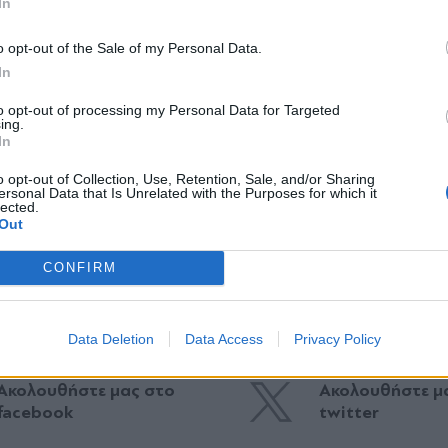
In
*
o opt-out of the Sale of my Personal Data.
Αποδέχομαι τους
όρους χρήσης
In
και την πολιτική απορρήτου
to opt-out of processing my Personal Data for Targeted
ing.
Εγγραφή
In
Η δημοσίευση κοινοποιήθηκε από το χρήστη Melina Kanakaredes (@therealmelinak)
o opt-out of Collection, Use, Retention, Sale, and/or Sharing
ersonal Data that Is Unrelated with the Purposes for which it
lected.
X
Out
CONFIRM
Data Deletion
Data Access
Privacy Policy
Ακολουθήστε μας στο
Ακολουθήστε μ
facebook
twitter