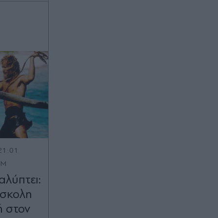
21:01
OM
λύπτει:
ύσκολη
ή στον