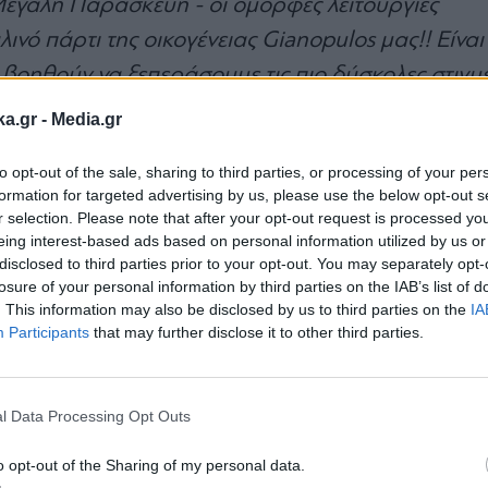
εγάλη Παρασκευή - οι όμορφες λειτουργίες
νό πάρτι της οικογένειας Gianopulos μας!! Είναι 
 βοηθούν να ξεπεράσουμε τις πιο δύσκολες στιγμ
ka.gr -
Media.gr
to opt-out of the sale, sharing to third parties, or processing of your per
formation for targeted advertising by us, please use the below opt-out s
r selection. Please note that after your opt-out request is processed y
eing interest-based ads based on personal information utilized by us or
disclosed to third parties prior to your opt-out. You may separately opt-
losure of your personal information by third parties on the IAB’s list of
. This information may also be disclosed by us to third parties on the
IA
Participants
that may further disclose it to other third parties.
Εγγραφή στο
newsletter
l Data Processing Opt Outs
o opt-out of the Sharing of my personal data.