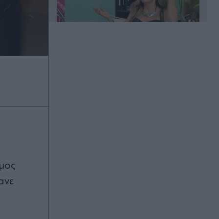
00:20
Άλιμος: Υπό έλεγχο η φωτιά που
ξέσπασε σε κατάστημα ναυτιλιακών
ειδών
00:11
Χανιά: Φίδι δάγκωσε 13χρονο στην
παραλία Αφράτα, επενέβη καίρια το
ημος
ΕΚΑΒ
ανε
00:03
Έλενα Χριστοπούλου: Ποζάρει με
μπικίνι στον καθρέφτη - "Χάνουμε