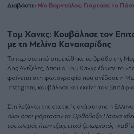
Διαβάστε:
Νία Βαρντάλος: Γιόρτασε το Πάσχ
Tομ Χανκς: Κουβάλησε τον Επιτά
με τη Μελίνα Κανακαρίδης
Το περιστατικό σημειώθηκε το βράδυ της Με
Λος Άντζελες, όπου ο Τομ Χανκς έδωσε το «πα
φαίνεται στη
φωτογραφία που ανέβασε η Μελ
Instagram, κουβάλησε και εκείνη τον Επιτάφιο
Στη λεζάντα της σχετικής ανάρτησης η Ελλην
όλοι όσοι γιόρτασαν το Ορθόδοξο Πάσχα χθες
εορτασμός ήταν εξαιρετικά ξεχωριστός -καθ' 