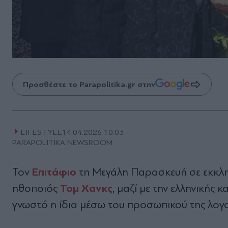
Προσθέστε το Parapolitika.gr στην
LIFESTYLE
14.04.2026 10:03
PARAPOLITIKA NEWSROOM
Επιτάφιο
Τον
τη Μεγάλη Παρασκευή
σε εκκλ
Τομ Χανκς
ηθοποιός
, μαζί με την
ελληνικής 
γνωστό η ίδια μέσω του προσωπικού της λογ