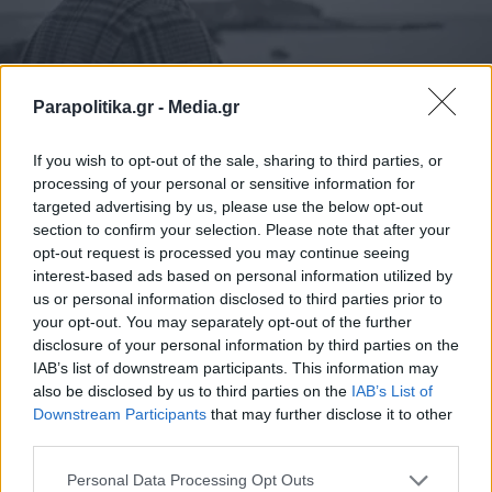
Parapolitika.gr -
Media.gr
LIFESTYLE
30.03.2021 14:15
PARAPOLITIKA NEWSROOM
If you wish to opt-out of the sale, sharing to third parties, or
Κωνσταντίνος Χριστοφόρου:
processing of your personal or sensitive information for
targeted advertising by us, please use the below opt-out
Κυκλοφόρησε το νέο του τραγούδι «Σ’
section to confirm your selection. Please note that after your
Ένα Τέταρτο»
opt-out request is processed you may continue seeing
interest-based ads based on personal information utilized by
us or personal information disclosed to third parties prior to
your opt-out. You may separately opt-out of the further
disclosure of your personal information by third parties on the
IAB’s list of downstream participants. This information may
also be disclosed by us to third parties on the
IAB’s List of
Εγγραφή στο newsletter
Downstream Participants
that may further disclose it to other
third parties.
Personal Data Processing Opt Outs