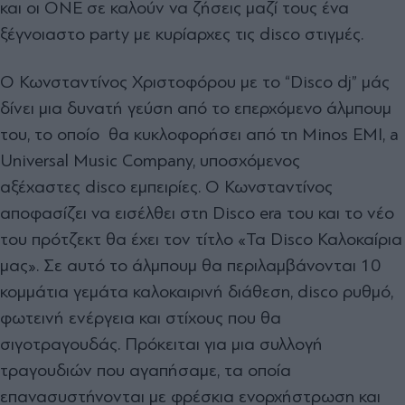
και οι
ONE
σε καλούν να ζήσεις μαζί τους ένα
ξέγνοιαστο
party
με κυρίαρχες τις
disco
στιγμές.
Ο Κωνσταντίνος Χριστοφόρου με το “
Disco dj
” μάς
δίνει μια δυνατή γεύση από το επερχόμενο άλμπουμ
του, το οποίο θα κυκλοφορήσει από τη
Minos EMI
,
a
Universal Music Company
, υποσχόμενος
αξέχαστες
disco
εμπειρίες. Ο Κωνσταντίνος
αποφασίζει να εισέλθει στη
Disco era
του και το νέο
του πρότζεκτ θα έχει τον τίτλο «Τα
Disco
Καλοκαίρια
μας». Σε αυτό το άλμπουμ θα περιλαμβάνονται 10
κομμάτια γεμάτα καλοκαιρινή διάθεση,
disco
ρυθμό,
φωτεινή ενέργεια και στίχους που θα
σιγοτραγουδάς. Πρόκειται για μια συλλογή
τραγουδιών που αγαπήσαμε, τα οποία
επανασυστήνονται με φρέσκια ενορχήστρωση και