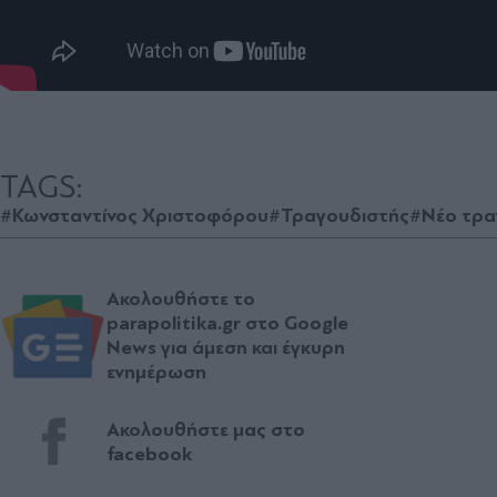
TAGS:
#Κωνσταντίνος Χριστοφόρου
#Τραγουδιστής
#Νέο τρα
Ακολουθήστε το
parapolitika.gr στο Google
News για άμεση και έγκυρη
ενημέρωση
Ακολουθήστε μας στο
facebook