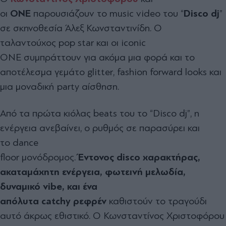
οι
ONE
παρουσιάζουν το
music video
του “
Disco dj
”
σε σκηνοθεσία Άλεξ Κωνσταντινίδη. Ο
ταλαντούχος
pop star
και οι
iconic
ONE
συμπράττουν για ακόμα μια φορά και το
αποτέλεσμα γεμάτο
glitter
,
fashion forward looks
και
μια μοναδική
party
αίσθηση.
Από τα πρώτα κιόλας
beats
του το “
Disco dj
”, η
ενέργεια ανεβαίνει, ο ρυθμός σε παρασύρει και
το
dance
floor
μονόδρομος.
Έντονος
disco
χαρακτήρας,
ακαταμάχητη ενέργεια, φωτεινή μελωδία,
δυναμικό
vibe
, και ένα
απόλυτα
catchy
ρεφρέν
καθιστούν το τραγούδι
αυτό άκρως εθιστικό. Ο Κωνσταντίνος Χριστοφόρου