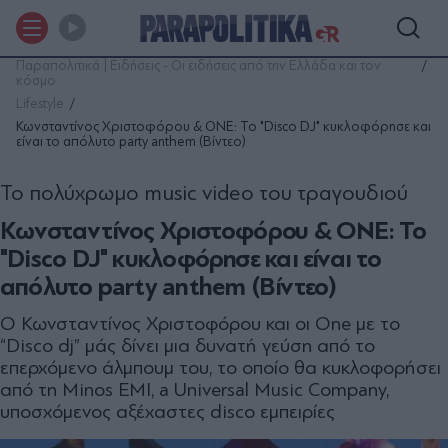
Παραπολιτικά | Ειδήσεις - Οι ειδήσεις από την Ελλάδα και τον
κόσμο
Lifestyle
Κωνσταντίνος Χριστοφόρου & ΟΝΕ: Το "Disco DJ" κυκλοφόρησε και
είναι το απόλυτο party anthem (Βίντεο)
Το πολύχρωμο music video του τραγουδιού
Κωνσταντίνος Χριστοφόρου & ΟΝΕ: Το
"Disco DJ" κυκλοφόρησε και είναι το
απόλυτο party anthem (Βίντεο)
Ο Κωνσταντίνος Χριστοφόρου και οι One με το
“Disco dj” μάς δίνει μια δυνατή γεύση από το
επερχόμενο άλμπουμ του, το οποίο θα κυκλοφορήσει
από τη Minos EMI, a Universal Music Company,
υποσχόμενος αξέχαστες disco εμπειρίες