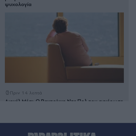
ψυχολογία
Πριν 14 λεπτά
Λιονέλ Μέσι: Ο Ροντρίγκο Ντε Πολ του αφιέρωσε
γκολ, μετά τον θάνατο του πατέρα του (Βίντεο)
Πριν 25 λεπτά
Συναγερμός σε πτήση της Delta: "Υπάρχει καπνός
στο πιλοτήριο, εκκενώστε άμεσα" - Επικράτησε