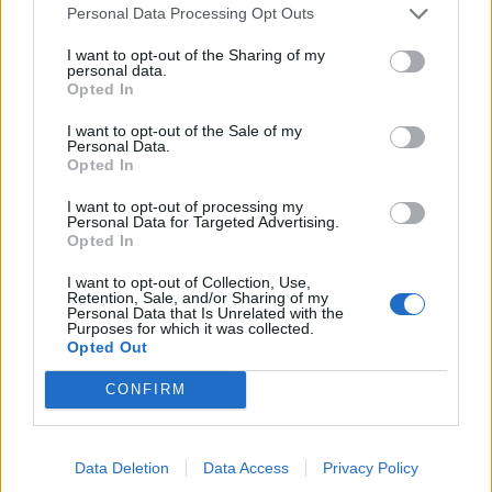
Personal Data Processing Opt Outs
I want to opt-out of the Sharing of my
personal data.
*
Opted In
Αποδέχομαι τους
όρους χρήσης
και την πολιτική απορρήτου
I want to opt-out of the Sale of my
Personal Data.
Opted In
Εγγραφή
I want to opt-out of processing my
MEDIA
27.12.2024 17:28
Personal Data for Targeted Advertising.
Opted In
ΑΛΕΞΗΣ ΜΙΧΑΣ
X
Με “Pretty Woman”, Βλαχοπούλου και
I want to opt-out of Collection, Use,
Retention, Sale, and/or Sharing of my
Βίσση - Οι προτιµήσεις του κοινού
Personal Data that Is Unrelated with the
Purposes for which it was collected.
µοιράστηκαν ανάµεσα σε ταινίες, σειρές,
Opted Out
παιχνίδια και συναυλίες το βράδυ του
CONFIRM
ρεβεγιόν των Χριστουγέννων
Data Deletion
Data Access
Privacy Policy