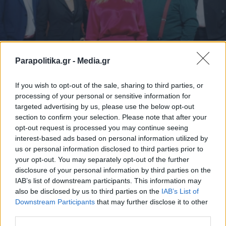
Parapolitika.gr -
Media.gr
MEDIA
05.01.2025 16:01
ΚΩΝΣΤΑΝΤΙΝΟΣ ΤΣΑΚΙΡΗΣ
If you wish to opt-out of the sale, sharing to third parties, or
processing of your personal or sensitive information for
Αλλαγή χρόνου και περιεχοµένου για τα
targeted advertising by us, please use the below opt-out
κανάλια: Τα νέα, φιλόδοξα πρότζεκτ που
section to confirm your selection. Please note that after your
opt-out request is processed you may continue seeing
αναμένεται να κάνουν πρεμιέρα στο β’
interest-based ads based on personal information utilized by
μισό της σεζόν
us or personal information disclosed to third parties prior to
your opt-out. You may separately opt-out of the further
disclosure of your personal information by third parties on the
IAB’s list of downstream participants. This information may
also be disclosed by us to third parties on the
IAB’s List of
Εγγραφή στο newsletter
Downstream Participants
that may further disclose it to other
third parties.