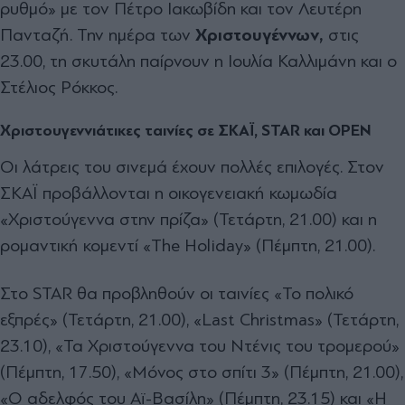
ρυθμό» με τον Πέτρο Ιακωβίδη και τον Λευτέρη
Πανταζή. Την ημέρα των
Χριστουγέννων,
στις
23.00, τη σκυτάλη παίρνουν η Ιουλία Καλλιμάνη και ο
Στέλιος Ρόκκος.
Χριστουγεννιάτικες ταινίες σε ΣΚΑΪ, STAR και OPEN
Οι λάτρεις του σινεμά έχουν πολλές επιλογές. Στον
ΣΚΑΪ προβάλλονται η οικογενειακή κωμωδία
«Χριστούγεννα στην πρίζα» (Τετάρτη, 21.00) και η
ρομαντική κομεντί «The Holiday» (Πέμπτη, 21.00).
Στο STAR θα προβληθούν οι ταινίες «Το πολικό
εξπρές» (Τετάρτη, 21.00), «Last Christmas» (Τετάρτη,
23.10), «Τα Χριστούγεννα του Ντένις του τρομερού»
(Πέμπτη, 17.50), «Μόνος στο σπίτι 3» (Πέμπτη, 21.00),
«Ο αδελφός του Αϊ-Βασίλη» (Πέμπτη, 23.15) και «Η