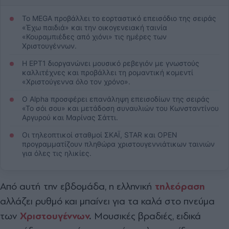
Το MEGA προβάλλει το εορταστικό επεισόδιο της σειράς
«Έχω παιδιά» και την οικογενειακή ταινία
«Κουραμπιέδες από χιόνι» τις ημέρες των
Χριστουγέννων.
Η ΕΡΤ1 διοργανώνει μουσικό ρεβεγιόν με γνωστούς
καλλιτέχνες και προβάλλει τη ρομαντική κομεντί
«Χριστούγεννα όλο τον χρόνο».
Ο Alpha προσφέρει επανάληψη επεισοδίων της σειράς
«Το σόι σου» και μετάδοση συναυλιών του Κωνσταντίνου
Αργυρού και Μαρίνας Σάττι.
Οι τηλεοπτικοί σταθμοί ΣΚΑΪ, STAR και OPEN
προγραμματίζουν πληθώρα χριστουγεννιάτικων ταινιών
για όλες τις ηλικίες.
Από αυτή την εβδομάδα, η ελληνική
τηλεόραση
αλλάζει ρυθμό και μπαίνει για τα καλά στο πνεύμα
των
Χριστουγέννων
.
Μουσικές βραδιές, ειδικά