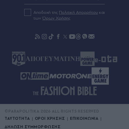
ΑΕΚ: Στην μνήμη του Μιχάλη Κατσούρη το
σημερινό φιλικό κόντρα στην Athens Kallithea
Αποδοχή της
Πολιτική Απορρήτου
και
των
Όρων Χρήσης
πριν μία ώρα
Μήνυμα Χαρδαλιά: "Καμία ανεμογεννήτρια στις
πληγείσες περιοχές"
©PARAPOLITIKA 2026 ALL RIGHTS RESERVED
ΤΑΥΤΟΤΗΤΑ
ΟΡΟΙ ΧΡΗΣΗΣ
ΕΠΙΚΟΙΝΩΝΙΑ
ΔΗΛΩΣΗ ΣΥΜΜΟΡΦΩΣΗΣ