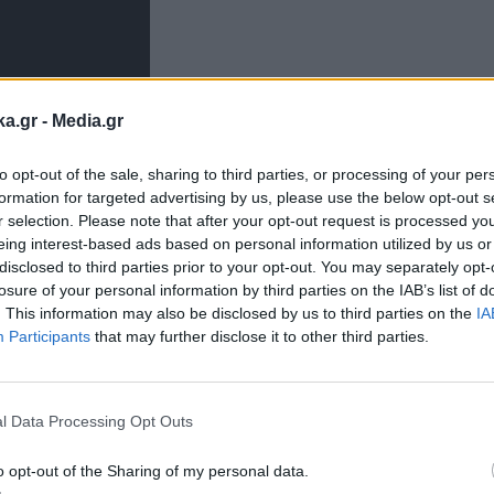
ka.gr -
Media.gr
to opt-out of the sale, sharing to third parties, or processing of your per
formation for targeted advertising by us, please use the below opt-out s
r selection. Please note that after your opt-out request is processed y
eing interest-based ads based on personal information utilized by us or
disclosed to third parties prior to your opt-out. You may separately opt-
losure of your personal information by third parties on the IAB’s list of
. This information may also be disclosed by us to third parties on the
IA
Participants
that may further disclose it to other third parties.
Εγγραφή στο
ευση που βγήκε μπροστά
newsletter
l Data Processing Opt Outs
ποτέλεσμα, λέγοντας χαρακτηριστικά: «Χάθηκε ο 
o opt-out of the Sharing of my personal data.
όλια που πήραμε από τους κριτές, αλλά στεναχω