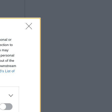
ελέγχους στα σύνορα, η Ρώμη "δεν
δέχεται τελεσίγραφα" (Βίντεο)
sonal or
ection to
ou may
 personal
out of the
 downstream
B’s List of
πόντος.
ρήθηκα