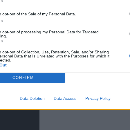
In
να έρθουμε να μαγειρέψουμε». Μια δήλωση που α
κανοποίηση και την ομαδική αποτυχία. Η επόμε
*
o opt-out of the Sale of my Personal Data.
Αποδέχομαι τους
όρους χρήσης
In
γάδα. Η ήττα τους οδηγεί απευθείας σε δοκιμασί
και την πολιτική απορρήτου
κόρυφα.
to opt-out of processing my Personal Data for Targeted
ing.
Εγγραφή
In
τημα πλέον δεν είναι μόνο ποιος θα φύγει, αλλά
o opt-out of Collection, Use, Retention, Sale, and/or Sharing
ersonal Data that Is Unrelated with the Purposes for which it
ef
», μια νίκη μπορεί να σε ανεβάσει, αλλά μια ήτ
lected.
X
Out
κριβώς σε αυτό το σημείο. Το επόμενο επεισόδιο δ
ρα.
CONFIRM
Data Deletion
Data Access
Privacy Policy