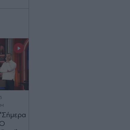
5
OM
 "Σήμερα
 Ο