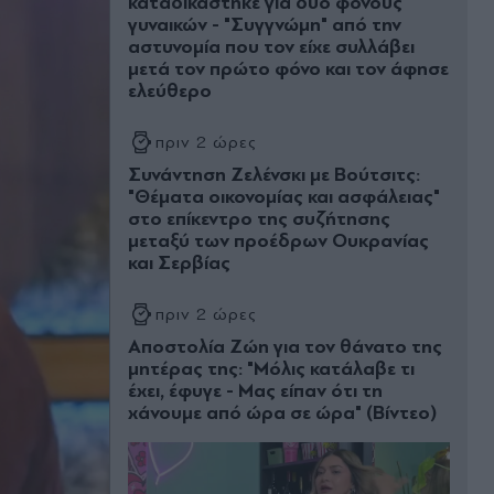
καταδικάστηκε για δύο φόνους
γυναικών - "Συγγνώμη" από την
αστυνομία που τον είχε συλλάβει
μετά τον πρώτο φόνο και τον άφησε
ελεύθερο
πριν 2 ώρες
Συνάντηση Ζελένσκι με Βούτσιτς:
"Θέματα οικονομίας και ασφάλειας"
στο επίκεντρο της συζήτησης
μεταξύ των προέδρων Ουκρανίας
και Σερβίας
πριν 2 ώρες
Αποστολία Ζώη για τον θάνατο της
μητέρας της: "Μόλις κατάλαβε τι
έχει, έφυγε - Μας είπαν ότι τη
χάνουμε από ώρα σε ώρα" (Βίντεο)