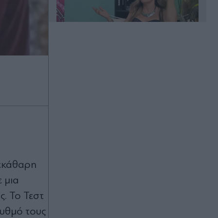
00:20
Άλιμος: Υπό έλεγχο η φωτιά που
ξέσπασε σε κατάστημα ναυτιλιακών
ειδών
00:11
Χανιά: Φίδι δάγκωσε 13χρονο στην
παραλία Αφράτα, επενέβη καίρια το
ξεκάθαρη
ΕΚΑΒ
 μια
00:03
. Το Τεστ
Έλενα Χριστοπούλου: Ποζάρει με
ρυθμό τους
μπικίνι στον καθρέφτη - "Χάνουμε