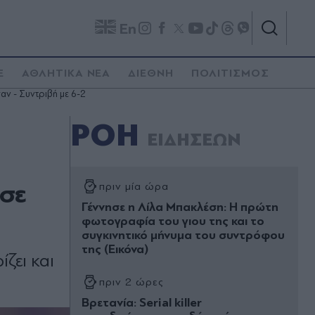
En
E
ΑΘΛΗΤΙΚΑ ΝΕΑ
ΔΙΕΘΝΗ
ΠΟΛΙΤΙΣΜΟΣ
ν - Συντριβή με 6-2
ΡΟΗ
ΕΙΔΗΣΕΩΝ
εσε
πριν μία ώρα
Γέννησε η Λίλα Μπακλέση: Η πρώτη
φωτογραφία του γιου της και το
συγκινητικό μήνυμα του συντρόφου
της (Εικόνα)
ζει και
πριν 2 ώρες
Βρετανία: Serial killer