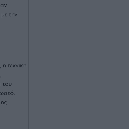
τουλάχιστον 25 κιλά η καθεμία»"
ταν
(Βίντεο)
με την
00:02
Καύσωνας και ισχυρά μελτέμια το
Σαββατοκύριακο: Συναγερμός για
φωτιές - Ποιες περιοχές μπαίνουν σε
Red Code (Βίντεο)
 η τεχνική
07.08.2026 23:55
Στενά του Ορμούζ: Η συμφωνία για
,
την αποκατάσταση της εμπορικής
α του
ναυτιλίας συνεπάγεται άρση των
λιμανιών του Ιράν από τις ΗΠΑ
σωστό.
της
07.08.2026 23:41
Στα χαρακώματα Ισπανία & Ιταλία
λόγω Θέουτα: Η κυβέρνηση
Σάντσεθ ανακοίνωσε και αυτή