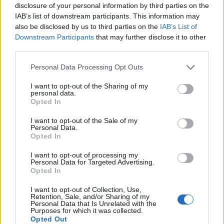
disclosure of your personal information by third parties on the
MEDIA
19.07.2026 15:00
IAB’s list of downstream participants. This information may
PARAPOLITIKA NEWSROOM
also be disclosed by us to third parties on the
IAB’s List of
Εγγραφή στο newsletter
Downstream Participants
that may further disclose it to other
Ανάμεσα σε ΣΚΑΪ και ΑΝΤ1 ο Σταύρος
third parties.
Ιωαννίδης - Το παρασκήνιο μετά την
Personal Data Processing Opt Outs
επιστροφή του Απόστολου Μαγγηριάδη
I want to opt-out of the Sharing of my
personal data.
*
Opted In
Αποδέχομαι τους
όρους χρήσης
και την πολιτική απορρήτου
I want to opt-out of the Sale of my
Personal Data.
Opted In
Εγγραφή
I want to opt-out of processing my
Personal Data for Targeted Advertising.
Opted In
X
I want to opt-out of Collection, Use,
Retention, Sale, and/or Sharing of my
Personal Data that Is Unrelated with the
Purposes for which it was collected.
Opted Out