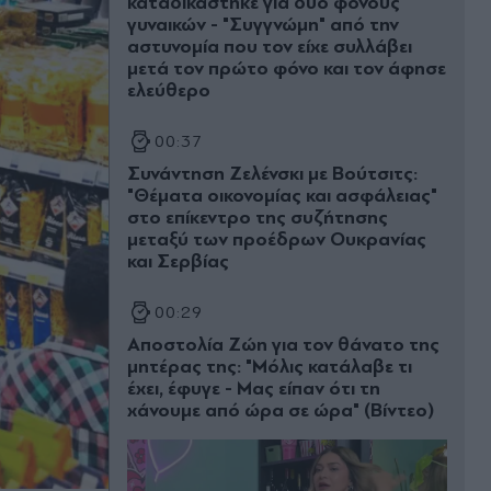
καταδικάστηκε για δύο φόνους
γυναικών - "Συγγνώμη" από την
αστυνομία που τον είχε συλλάβει
μετά τον πρώτο φόνο και τον άφησε
ελεύθερο
00:37
Συνάντηση Ζελένσκι με Βούτσιτς:
"Θέματα οικονομίας και ασφάλειας"
στο επίκεντρο της συζήτησης
μεταξύ των προέδρων Ουκρανίας
και Σερβίας
00:29
Αποστολία Ζώη για τον θάνατο της
μητέρας της: "Μόλις κατάλαβε τι
έχει, έφυγε - Μας είπαν ότι τη
χάνουμε από ώρα σε ώρα" (Βίντεο)