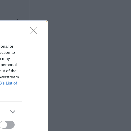
ελέγχους στα σύνορα, η Ρώμη "δεν
δέχεται τελεσίγραφα" (Βίντεο)
τουργεί
ντευξη
 αν
sonal or
ια
ection to
ou may
 personal
out of the
 downstream
B’s List of
α
ετικός
έσμου