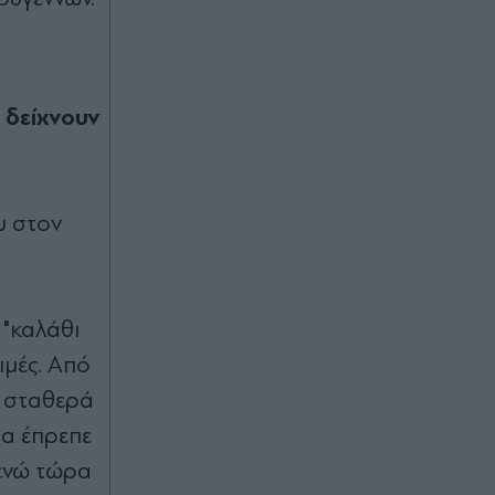
τουλάχιστον 25 κιλά η καθεμία»"
(Βίντεο)
00:02
Καύσωνας και ισχυρά μελτέμια το
 δείχνουν
Σαββατοκύριακο: Συναγερμός για
φωτιές - Ποιες περιοχές μπαίνουν σε
Red Code (Βίντεο)
υ στον
07.08.2026 23:55
Στενά του Ορμούζ: Η συμφωνία για
την αποκατάσταση της εμπορικής
ναυτιλίας συνεπάγεται άρση των
 "καλάθι
λιμανιών του Ιράν από τις ΗΠΑ
ιμές. Από
ν σταθερά
07.08.2026 23:41
Στα χαρακώματα Ισπανία & Ιταλία
θα έπρεπε
λόγω Θέουτα: Η κυβέρνηση
 ενώ τώρα
Σάντσεθ ανακοίνωσε και αυτή