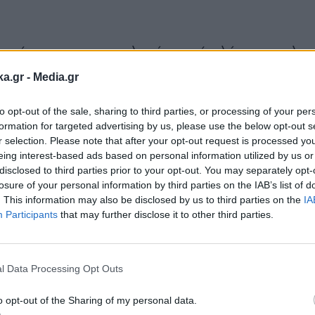
ριστήσω τους καταναλωτές, γιατί ο λόγος που λει
επόμενη Τετάρτη θα πραγματοποιήσουμε συνέ
ka.gr -
Media.gr
τα στοιχεία πολύ αναλυτικά. Για παράδειγμα,
to opt-out of the sale, sharing to third parties, or processing of your per
" σε ετήσια βάση, κερδίζει 1,5 μισθό.
Μιλάμε γ
formation for targeted advertising by us, please use the below opt-out s
r selection. Please note that after your opt-out request is processed y
eing interest-based ads based on personal information utilized by us or
disclosed to third parties prior to your opt-out. You may separately opt-
ι του Αϊ-Βασίλη»
losure of your personal information by third parties on the IAB’s list of
. This information may also be disclosed by us to third parties on the
IA
Participants
that may further disclose it to other third parties.
 Αϊ-Βασίλη κι ένα καλάθι σούπερ μάρκετ και θ
Εγγραφή στο
,
εφόσον αυτό θέλει να συμμετάσχει, αλλά και σχ
newsletter
αστήματος, είπε στην ΕΡΤ ο πρόεδρος του Συνδ
l Data Processing Opt Outs
ιδιών, Γιάννης Παπαδόπουλος.
o opt-out of the Sharing of my personal data.