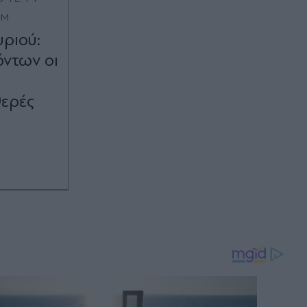
OM
υριού:
όντων οι
θερές