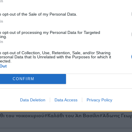
In
νται είναι: επιτραπέζια, κούκλες, λούτρινα, πα
*
o opt-out of the Sale of my Personal Data.
τα, τηλεκατευθυνόμενα και ηλεκτρονικά παιχνί
Αποδέχομαι τους
όρους χρήσης
In
και την πολιτική απορρήτου
to opt-out of processing my Personal Data for Targeted
 του Αϊ-Βασίλη» θα έχουν χαμηλότερες τιμές. Ο 
ing.
Εγγραφή
In
ίο.
o opt-out of Collection, Use, Retention, Sale, and/or Sharing
ersonal Data that Is Unrelated with the Purposes for which it
lected.
τη θα πρέπει να υποβάλλουν λίστα στο Υπουργεί
X
Out
το «καλάθι» και τις τιμές που θα βάζουν. Το «κα
CONFIRM
 του μήνα και θα διαρκέσει έως τις 11 Ιανουαρίου
Data Deletion
Data Access
Privacy Policy
θι του νοικοκυριού
#Καλάθι του Άη Βασίλη
#Άδωνις Γεω