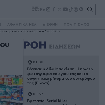
En
E
ΑΘΛΗΤΙΚΑ ΝΕΑ
ΔΙΕΘΝΗ
ΠΟΛΙΤΙΣΜΟΣ
ικοκυριού» και το «καλάθι του Αϊ-Βασίλη»
του
ΡΟΗ
ΕΙΔΗΣΕΩΝ
01:08
Γέννησε η Λίλα Μπακλέση: Η πρώτη
φωτογραφία του γιου της και το
συγκινητικό μήνυμα του συντρόφου
της (Εικόνα)
00:57
Βρετανία: Serial killer