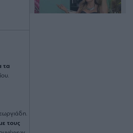
00:20
Άλιμος: Υπό έλεγχο η φωτιά που
ξέσπασε σε κατάστημα ναυτιλιακών
α τα
ειδών
ίου.
00:11
Χανιά: Φίδι δάγκωσε 13χρονο στην
παραλία Αφράτα, επενέβη καίρια το
ΕΚΑΒ
εωργιάδη.
00:03
με τους
Έλενα Χριστοπούλου: Ποζάρει με
μπικίνι στον καθρέφτη - "Χάνουμε
ουγέννων.