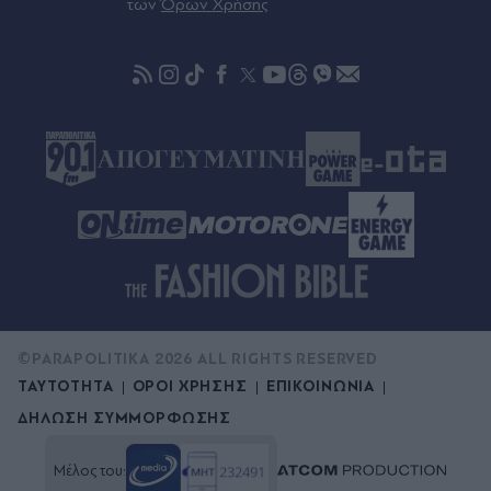
των
Όρων Χρήσης
Πριν 53 λεπτά
Τουρισμός για Όλους 2026-2027: Ποια ΑΦΜ
υποβάλλουν αιτήσεις την Κυριακή 9 Αυγούστου -
Πότε λήγει η προθεσμία
πριν μία ώρα
Βρετανία: Σχέδιο για βασιλική κηδεία του
πρίγκιπα Άντριου παρά τα σκάνδαλα - Θύελλα
αντιδράσεων
©PARAPOLITIKA 2026 ALL RIGHTS RESERVED
ΤΑΥΤΟΤΗΤΑ
ΟΡΟΙ ΧΡΗΣΗΣ
ΕΠΙΚΟΙΝΩΝΙΑ
ΔΗΛΩΣΗ ΣΥΜΜΟΡΦΩΣΗΣ
Μέλος του: