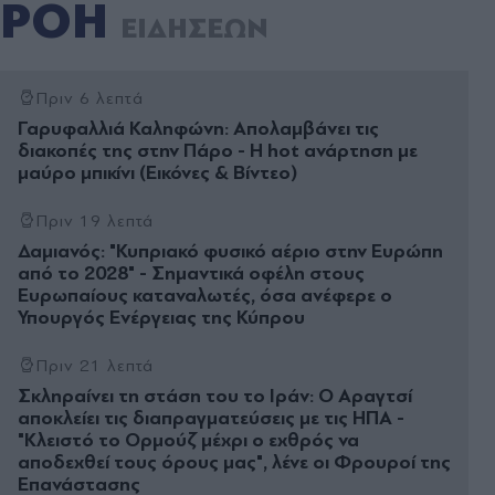
ΡΟΗ
ΕΙΔΗΣΕΩΝ
Πριν 6 λεπτά
Γαρυφαλλιά Καληφώνη: Απολαμβάνει τις
διακοπές της στην Πάρο - Η hot ανάρτηση με
μαύρο μπικίνι (Εικόνες & Βίντεο)
Πριν 19 λεπτά
Δαμιανός: "Κυπριακό φυσικό αέριο στην Ευρώπη
από το 2028" - Σημαντικά οφέλη στους
Ευρωπαίους καταναλωτές, όσα ανέφερε ο
Υπουργός Ενέργειας της Κύπρου
Πριν 21 λεπτά
Σκληραίνει τη στάση του το Ιράν: Ο Αραγτσί
αποκλείει τις διαπραγματεύσεις με τις ΗΠΑ -
"Κλειστό το Ορμούζ μέχρι ο εχθρός να
αποδεχθεί τους όρους μας", λένε οι Φρουροί της
Επανάστασης