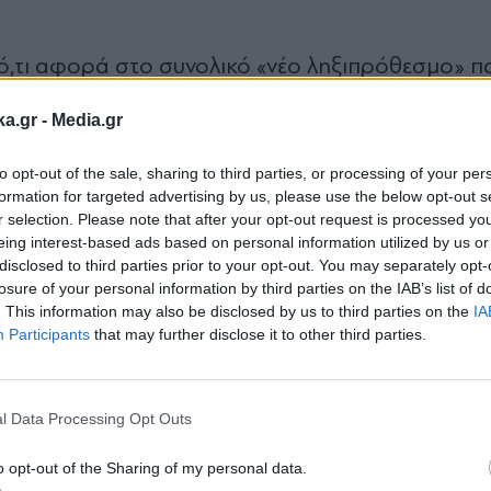
 ό,τι αφορά στο συνολικό «νέο ληξιπρόθεσμο» π
λοιπο, εξαιρουμένων των 10 μη φορολογικών κα
ka.gr -
Media.gr
40 εκατ. ευρώ έναντι 853 εκατ. ευρώ την Μάρτι
to opt-out of the sale, sharing to third parties, or processing of your per
formation for targeted advertising by us, please use the below opt-out s
 το νέο ληξιπρόθεσμο ανήλθε σε 2,819 δισ. ευρώ,
r selection. Please note that after your opt-out request is processed y
2025 (αύξηση κατά 3,83%).
eing interest-based ads based on personal information utilized by us or
disclosed to third parties prior to your opt-out. You may separately opt-
losure of your personal information by third parties on the IAB’s list of
εις έναντι νέου ληξιπρόθεσμου (εκτός 10 ΜΦΚ) 
. This information may also be disclosed by us to third parties on the
IA
Participants
that may further disclose it to other third parties.
 2025 (αύξηση κατά 4,58%). Το α' τρίμηνο του 2
Εγγραφή στο
μου (εκτός 10 ΜΦΚ) ανήλθαν σε 656 εκατ. ευρώ, 
newsletter
(αύξηση κατά 5,98%).
l Data Processing Opt Outs
o opt-out of the Sharing of my personal data.