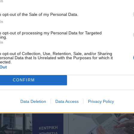
In
ς
#Χρέη
*
o opt-out of the Sale of my Personal Data.
Αποδέχομαι τους
όρους χρήσης
In
και την πολιτική απορρήτου
to opt-out of processing my Personal Data for Targeted
ing.
Εγγραφή
In
Ακολουθήστε μας στο
Ακολουθήστε μ
facebook
twitter
o opt-out of Collection, Use, Retention, Sale, and/or Sharing
ersonal Data that Is Unrelated with the Purposes for which it
lected.
X
Out
CONFIRM
Data Deletion
Data Access
Privacy Policy