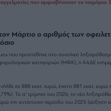
παγγελματίες που αμφισβήτησαν τα τεκμήρια: 
ον Μάρτιο ο αριθμός των οφειλε
όσιο
σμο» που προστέθηκε στο συνολικό ληξιπρόθεσμ
 φορολογικών κατηγοριών (ΜΦΚ), η ΑΑΔΕ ενημερ
ήλθε σε 888 εκατ. ευρώ, έναντι 881 εκατ. ευρώ 
79%). Το α' τρίμηνο του 2026, το νέο ληξιπρόθ
 ευρώ την αντίστοιχη περίοδο του 2025 (αύξηση 