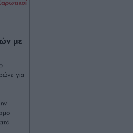
Σαρωτικοί
Νέο κύμα αποχωρήσεων από το
κόμμα Καρυστιανού ενώ το κίνημα
κάνει λόγο για στοχοποίηση από τα
ΜΜΕ
τών με
Πριν 39 λεπτά
Κωστής Χατζηδάκης: Στον κάλαθο
των αχρήστων οι αμφισβητήσεις για
το καλώδιο Ελλάδας-Κύπρου
ο
ώνει για
Πριν 39 λεπτά
Τελικός Super Cup: Ο Τάσος
Παπαπέτρου διαιτητής στο ΑΕΚ -
ΟΦΗ - "Χαμός" από τους οπαδούς
για τα εισιτήρια
την
εσμο
κατά