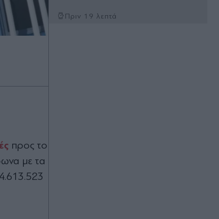
Πριν 19 λεπτά
Οι παρεμβάσεις της κυβέρνησης για
τη Δυτική Αττική μετά την πυρκαγιά
- Παπασταύρου: "Άμεσα
αντιδιαβρωτικά έργα, αναδασωτέες
οι καμένες εκτάσεις, ενίσχυση της
πρόληψης με το AntiNERO"
Πριν 23 λεπτά
Σάκης Ρουβάς: Άφησε τη σκηνή και
φόρεσε τη στολή του μελισσοκόμου
στην Κύθνο - Η ξεχωριστή εμπειρία
στο νησί (Βίντεο)
ές
προς το
φωνα με τα
Πριν 27 λεπτά
 4.613.523
Τάκης Θεοδωρικάκος: Στήριξη στη
βιομηχανία για μια ανταγωνιστική
οικονομία και καλύτερους μισθούς
Πριν 29 λεπτά