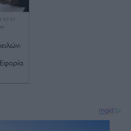
5 07:01
OM
ειλών:
α
 Εφορία