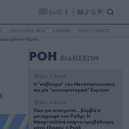
En
E
ΑΘΛΗΤΙΚΑ ΝΕΑ
ΔΙΕΘΝΗ
ΠΟΛΙΤΙΣΜΟΣ
εσμα χρέη τον Μάρτιο
ΡΟΗ
ΕΙΔΗΣΕΩΝ
Πριν 1 λεπτά
Η "σαβούρα" του Μεταναστευτικού
και µία "αυτοκρατορική" Ευρώπη
ς
Πριν 4 λεπτά
Πάει για ανατροπή... βόμβα η
μεταγραφή του Ρόδρι: Η
Μπαρτσελόνα παίρνει προβάδισμα,
χάνει έδαφος η Ρεάλ