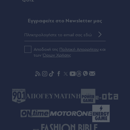
QUIZ
Πριν 31 λεπτά
Ο Νετανιάχου απορρίπτει το σχέδιο 15 σημείων
Eγγραφείτε στο Newsletter μας
του Τραμπ για τη Γάζα: "Είναι σπουδαίος φίλος,
αλλά ξέρουμε να υπερασπιστούμε τη θέση μας"
Πριν 46 λεπτά
Αποδοχή της
Πολιτική Απορρήτου
και
Σκιάθος: 15χρονος κατήγγειλε 17χρονο για
των
Όρων Χρήσης
σεξουαλική κακοποίηση - Οι απειλές ότι θα
ανέβαζε βίντεο στο διαδίκτυο