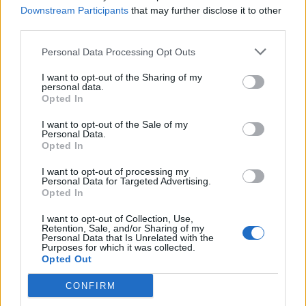
Εγγραφή στο newsletter
Downstream Participants
that may further disclose it to other
third parties.
Personal Data Processing Opt Outs
I want to opt-out of the Sharing of my
personal data.
*
Opted In
Αποδέχομαι τους
όρους χρήσης
και την πολιτική απορρήτου
I want to opt-out of the Sale of my
Personal Data.
Opted In
Εγγραφή
ΟΙΚΟΝΟΜΙΑ
25.07.2026 00:00
I want to opt-out of processing my
Personal Data for Targeted Advertising.
PARAPOLITIKA NEWSROOM
Opted In
Κίνδυνος συρρίκνωσής του ΑΕΠ της ΕΕ
X
I want to opt-out of Collection, Use,
και της Βρετανίας αν δεν ανοίξουν άμεσα
Retention, Sale, and/or Sharing of my
Personal Data that Is Unrelated with the
τα Στενά του Ορμούζ - Τι αναφέρει
Purposes for which it was collected.
Opted Out
δημοσίευμα του Bloomberg
CONFIRM