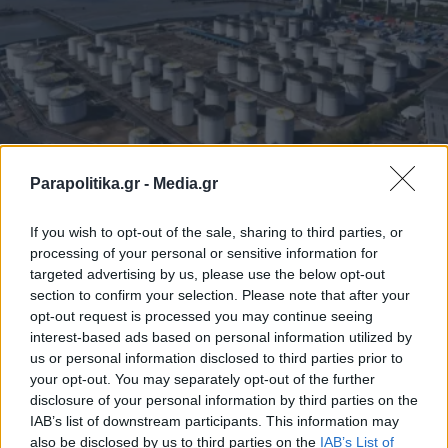
Parapolitika.gr -
Media.gr
ΟΙΚΟΝΟΜΙΑ
03.08.2026 10:28
PARAPOLITIKA NEWSROOM
If you wish to opt-out of the sale, sharing to third parties, or
Πετρέλαιο: Πτώση έως 7% μετά τις
processing of your personal or sensitive information for
targeted advertising by us, please use the below opt-out
δηλώσεις Τραμπ για συνομιλίες με το
section to confirm your selection. Please note that after your
Ιράν, συμφωνία για τα Στενά του Ορμούζ
opt-out request is processed you may continue seeing
βλέπουν οι αγορές
interest-based ads based on personal information utilized by
us or personal information disclosed to third parties prior to
your opt-out. You may separately opt-out of the further
disclosure of your personal information by third parties on the
IAB’s list of downstream participants. This information may
also be disclosed by us to third parties on the
IAB’s List of