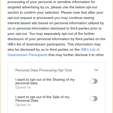
processing of your personal or sensitive information for
targeted advertising by us, please use the below opt-out
section to confirm your selection. Please note that after your
opt-out request is processed you may continue seeing
interest-based ads based on personal information utilized by
us or personal information disclosed to third parties prior to
your opt-out. You may separately opt-out of the further
disclosure of your personal information by third parties on the
IAB’s list of downstream participants. This information may
also be disclosed by us to third parties on the
IAB’s List of
ΠΑΡΑΠΟΛΙΤΙΚΑ
06.02.2024 12:30
Εγγραφή στο newsletter
Downstream Participants
that may further disclose it to other
ΣΑΣΑ ΣΤΑΜΑΤΗ
third parties.
Γιατί ανέβηκαν στο σανίδι τα δίδυμα του
Personal Data Processing Opt Outs
Καραμανλή: Ο Αλέξανδρος και η Αλίκη
I want to opt-out of the Sharing of my
συμμετέχουν στην παράσταση ''Μια
personal data.
*
Opted In
κυρία ατυχήσασα''
Αποδέχομαι τους
όρους χρήσης
και την πολιτική απορρήτου
I want to opt-out of the Sale of my
Personal Data.
Opted In
Εγγραφή