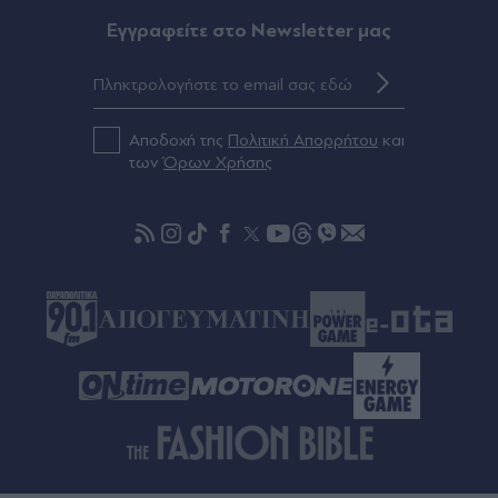
και επενδύσεις υψηλής αξίας
Eγγραφείτε στο Newsletter μας
Πριν 28 λεπτά
Ο "κόκκινος θησαυρός" της Μεσογείου - Γιατί
όλοι κυνηγούν αυτά τα κοράλλια
Αποδοχή της
Πολιτική Απορρήτου
και
των
Όρων Χρήσης
Πριν 36 λεπτά
Λάμπρος Κωνσταντάρας: "Όλες οι γιορτές χωρίς
εσένα, είναι σαν να μην είναι γιορτές" - Τα πρώτα
γενέθλια χωρίς τον πατέρα του και το
τηλεφώνημα που δεν ήρθε (Βίντεο)