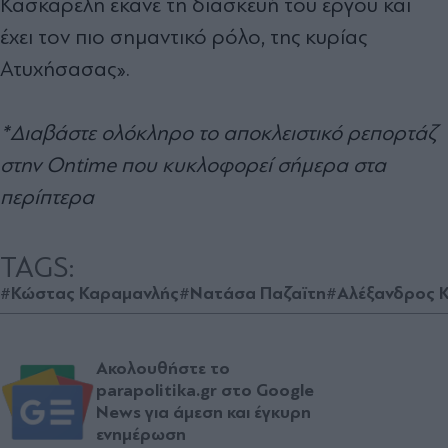
Κασκαρέλη έκανε τη διασκευή του έργου και
έχει τον πιο σημαντικό ρόλο, της κυρίας
Ατυχήσασας».
*Διαβάστε ολόκληρο το αποκλειστικό ρεπορτάζ
στην Ontime που κυκλοφορεί σήμερα στα
περίπτερα
TAGS:
#Κώστας Καραμανλής
#Νατάσα Παζαϊτη
#Αλέξανδρος 
Ακολουθήστε το
parapolitika.gr στο Google
News για άμεση και έγκυρη
ενημέρωση