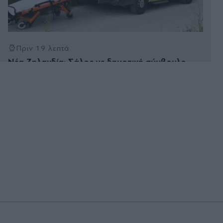
Πριν 19 λεπτά
Νέα Ζηλανδία: Σάλος με δημοτική σύμβουλο
που συμμετείχε σε συνεδρίαση διαδικτυακά από
το μπάνιο της με φόντο απλωμένα… εσώρουχα
(Βίντεο)
Πριν 29 λεπτά
Πράσινες στέγες: Το μέλλον του αστικού
πρασίνου είναι από πάνω μας
Πριν 36 λεπτά
Οι άνθρωποι που έχουν επουλώσει πληγές μιας
δύσκολης παιδικής ηλικίας λένε συχνά αυτές τις 4
φράσεις
Πριν 38 λεπτά