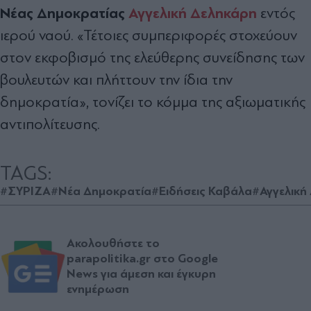
Νέας Δημοκρατίας
Αγγελική Δεληκάρη
εντός
ιερού ναού. «Τέτοιες συμπεριφορές στοχεύουν
στον εκφοβισμό της ελεύθερης συνείδησης των
βουλευτών και πλήττουν την ίδια την
δημοκρατία», τονίζει το κόμμα της αξιωματικής
αντιπολίτευσης.
TAGS:
#ΣΥΡΙΖΑ
#Νέα Δημοκρατία
#Ειδήσεις Καβάλα
#Αγγελική
Ακολουθήστε το
parapolitika.gr στο Google
News για άμεση και έγκυρη
ενημέρωση