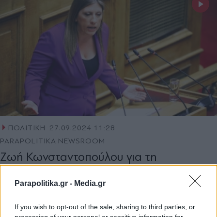
ΠΟΛΙΤΙΚΗ
27.09.2024 11:28
PARAPOLITIKA NEWSROOM
Ζωή Κωνσταντοπούλου για τη
συνάντηση με τον πρόεδρο της ΑΔΑΕ:
Θα πάμε μέχρι τέλους για το σκάνδαλο
Parapolitika.gr -
Media.gr
των υποκλοπών
If you wish to opt-out of the sale, sharing to third parties, or
processing of your personal or sensitive information for