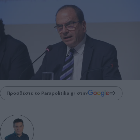
Προσθέστε το Parapolitika.gr στην