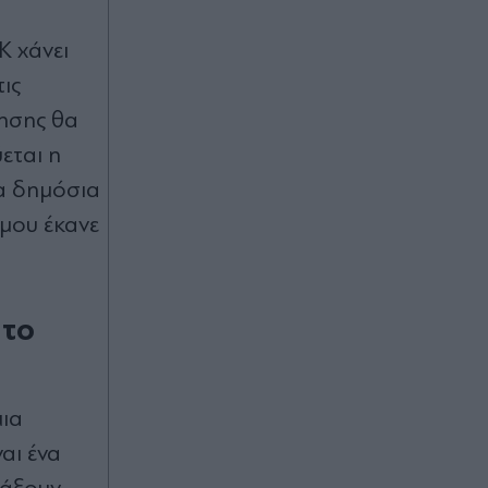
Φενερμπαχτσέ, μεταγραφές: Πολύ
κοντά στην σπουδαία προσθήκη
Κ χάνει
του Ρομέλου Λουκάκου (Βίντεο)
τις
νησης θα
Πριν 43 λεπτά
εται η
GSI: Με "γαλλικό κλειδί" ξεμπλοκάρει
το καλώδιο Ελλάδας-Κύπρου -
κα δημόσια
Σταύρος Παπασταύρου στα "Π":
 μου έκανε
"Όχι απλώς μια ενεργειακή υποδομή,
αλλά επένδυση στην ενεργειακή
ασφάλεια της Ευρώπης"
Πριν 44 λεπτά
 το
Το λάθος που κάνουν πολλοί όταν
παρκάρουν και μπορεί να κοστίσει
στο συνεργείο
μια
αι ένα