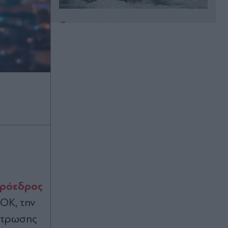
Πριν 30 λεπτά
Πέθανε το λευκό κουτάβι που
"υιοθετήθηκε" από αγέλη λύκων για
περίπου 40 ημέρες στην Κεντρική
Μακεδονία
Πριν 32 λεπτά
ΣΚΑΪ: Διοικητικές ανατροπές
κορυφής με Δημητριάδη και Ζούλα
στην έξοδο - Το σενάριο για την
επόμενη ημέρα
Πριν 32 λεπτά
"Στρατηγείο" στην Αθήνα για τους
δυσαρεστημένους της Καρυστιανού
πρόεδρος
- Στο επίκεντρο Αυγερινός και
ΣΟΚ, την
Κοκοτσάκης
έντρωσης
Πριν 36 λεπτά