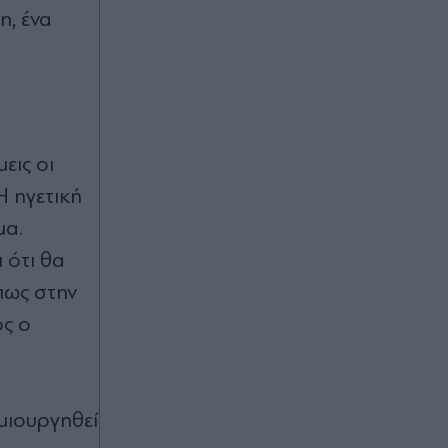
η, ένα
εις οι
Η ηγετική
μα.
 ότι θα
πως στην
ος ο
ημιουργηθεί