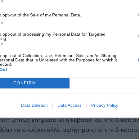
In
 πρωθυπουργού έχει καταστεί υπερβολικά ισχυρ
*
o opt-out of the Sale of my Personal Data.
Αποδέχομαι τους
όρους χρήσης
In
και την πολιτική απορρήτου
to opt-out of processing my Personal Data for Targeted
ing.
Εγγραφή
ότι έλαβε αμέσως θέση επί της ουσ
In
o opt-out of Collection, Use, Retention, Sale, and/or Sharing
όθεση των Τεμπών, ο κ. Βενιζέλος σημείωσε ότι
ersonal Data that Is Unrelated with the Purposes for which it
lected.
X
 θέση επί της ουσίας. Δηλαδή υιοθέτησε ή απέρρ
Out
ιστατικά και τις υπερασπίστηκε ή όταν άκουγε 
CONFIRM
νένα λόγο να εμπλακεί σε μία δημόσια συζήτηση
αντικείμενο ανάκρισης, και μετά δίκης. Η κυβέρν
Data Deletion
Data Access
Privacy Policy
ότητα. Ως εκ τοουτου δεν έπρεπε να καταστεί “δι
ηση μήπως επηρεαστεί η έκβαση και της δικαστικ
θέλει να ακούσει άλλο αφήγημα από την δικαιοσ