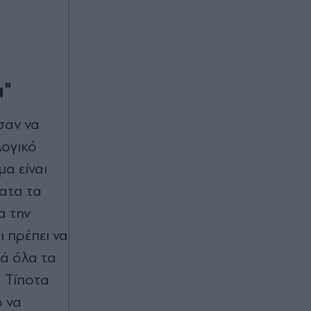
α"
σαν να
λογικό
α είναι
ατα τα
α την
 πρέπει να
ρά όλα τα
. Τίποτα
ο να