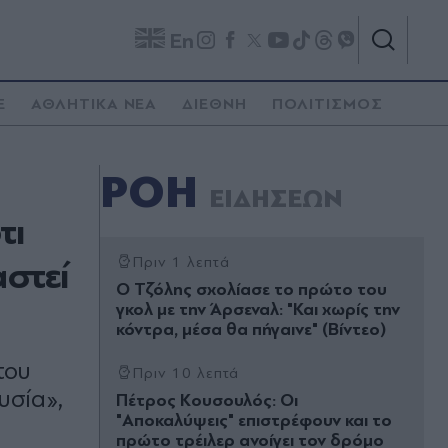
En
E
ΑΘΛΗΤΙΚΑ ΝΕΑ
ΔΙΕΘΝΗ
ΠΟΛΙΤΙΣΜΟΣ
ΡΟΗ
ΕΙΔΗΣΕΩΝ
τι
αστεί
Πριν 1 λεπτά
Ο Τζόλης σχολίασε το πρώτο του
γκολ με την Άρσεναλ: "Και χωρίς την
κόντρα, μέσα θα πήγαινε" (Βίντεο)
του
Πριν 10 λεπτά
υσία»,
Πέτρος Κουσουλός: Οι
"Αποκαλύψεις" επιστρέφουν και το
πρώτο τρέιλερ ανοίγει τον δρόμο