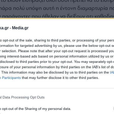
το έχουν εισπράξει όλοι όσοι πρέπει να το εισπ
πάρα πολύ υπόψη αυτή η έντονη διαμαρτυρία π
 παράγοντες που ήθελαν να δείξουν οτι καθοδηγ
ω για κόμματα και πρόσωπα».
ka.gr -
Media.gr
to opt-out of the sale, sharing to third parties, or processing of your per
formation for targeted advertising by us, please use the below opt-out s
r selection. Please note that after your opt-out request is processed y
γκέντρωσης της εξουσίας"
eing interest-based ads based on personal information utilized by us or
disclosed to third parties prior to your opt-out. You may separately opt-
losure of your personal information by third parties on the IAB’s list of
ρνηση που καταγράφουν οι δημοσκοπήσεις ανέφε
. This information may also be disclosed by us to third parties on the
IA
ην λειτουργία του κράτους, των θεσμών, του πολ
Participants
that may further disclose it to other third parties.
Εγγραφή στο
ν πια στην χώρα μας ότι δεν περιλαμβάνονται κ
newsletter
ορά την νομιμοποίηση της εξουσίας, την πραγμ
l Data Processing Opt Outs
ς των ανισοτήτων. Το μεγαλύτερό μας πρόβλημα
o opt-out of the Sharing of my personal data.
ση του Συντάγματος. Έχουμε φτάσει σε ένα σχή