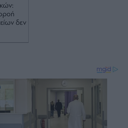
κών:
αρροή
είων δεν