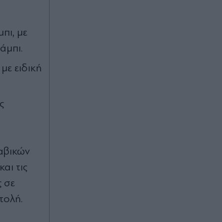
στιγμή για συμφωνία - Πολύ
δύσκολη η επικοινωνία με τον
Μοτζτάμπα Χαμενεΐ"
πι, με
άμπι.
Πριν 56 λεπτά
με ειδική
Προς εκτύπωση το πολλαπλό
βιβλίο: "Σύγχρονο εκπαιδευτικό
υλικό, τόσο σε έντυπη όσο και σε
ηλεκτρονική μορφή"
ς
Πριν 56 λεπτά
"Δεν μπορούσε να το πιστέψει": Μέσ'
τα νεύρα ο Μουρίνιο με την
ραβικών
απόφαση του Ρόδρι να πάει στην
αι τις
Μπαρτσελόνα
 σε
τολή.