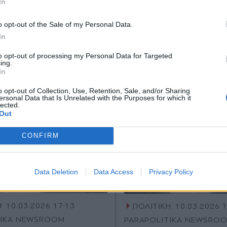
In
Ακολουθήστε μας στο
Ακολουθήστε μ
*
o opt-out of the Sale of my Personal Data.
Αποδέχομαι τους
όρους χρήσης
facebook
twitter
In
και την πολιτική απορρήτου
to opt-out of processing my Personal Data for Targeted
ing.
Εγγραφή
In
o opt-out of Collection, Use, Retention, Sale, and/or Sharing
ersonal Data that Is Unrelated with the Purposes for which it
lected.
X
Out
CONFIRM
Data Deletion
Data Access
Privacy Policy
Η
10.03.2026 17:13
ΠΟΛΙΤΙΚΗ
10.03.2026 
TIKA NEWSROOM
PARAPOLITIKA NEWSRO