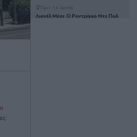
Πριν 16 λεπτά
Λιονέλ Μέσι: Ο Ροντρίγκο Ντε Πολ
του αφιέρωσε γκολ, μετά τον
θάνατο του πατέρα του (Βίντεο)
Πριν 27 λεπτά
Συναγερμός σε πτήση της Delta:
"Υπάρχει καπνός στο πιλοτήριο,
εκκενώστε άμεσα" - Επικράτησε
πανικός, αναγκαστική επιστροφή
του αεροσκάφους (Βίντεο)
Πριν 39 λεπτά
Ιράν: Πρωταθλητής kickboxing
καταδικάστηκε σε θάνατο - Έκκληση
η
στον Τραμπ να αποτρέψει την
εκτέλεσή του
ες.
Πριν 45 λεπτά
Πεζεσκιάν: "Τώρα είναι η καλύτερη