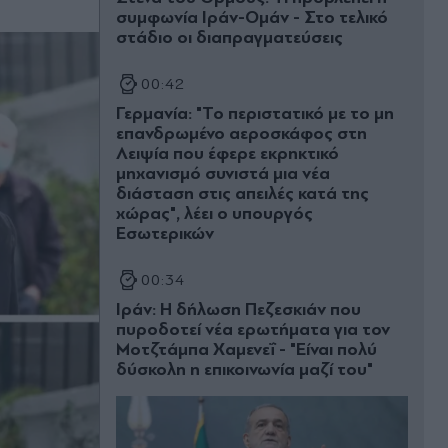
συμφωνία Ιράν-Ομάν - Στο τελικό
στάδιο οι διαπραγματεύσεις
00:42
Γερμανία: "Το περιστατικό με το μη
επανδρωμένο αεροσκάφος στη
Λειψία που έφερε εκρηκτικό
μηχανισμό συνιστά μια νέα
διάσταση στις απειλές κατά της
χώρας", λέει ο υπουργός
Εσωτερικών
00:34
Ιράν: Η δήλωση Πεζεσκιάν που
πυροδοτεί νέα ερωτήματα για τον
Μοτζτάμπα Χαμενεΐ - "Είναι πολύ
δύσκολη η επικοινωνία μαζί του"