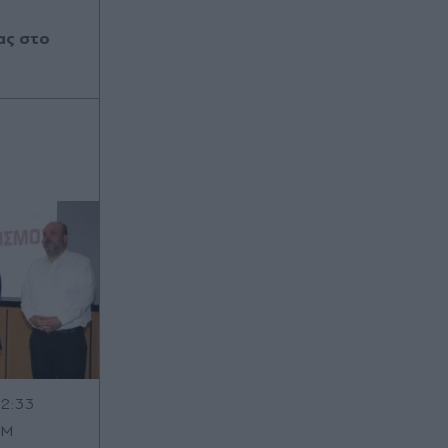
ας στο
12:33
OM