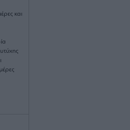
έρες και
οία
Ευτύχης
ι
μέρες