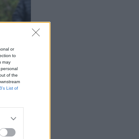
sonal or
ection to
ou may
 personal
out of the
 downstream
B’s List of