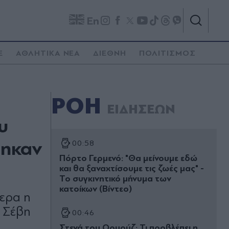
En
E
ΑΘΛΗΤΙΚΑ ΝΕΑ
ΔΙΕΘΝΗ
ΠΟΛΙΤΙΣΜΟΣ
ΡΟΗ
ΕΙΔΗΣΕΩΝ
υ
θηκαν
00:58
Πόρτο Γερμενό: "Θα μείνουμε εδώ
και θα ξαναχτίσουμε τις ζωές μας" -
Το συγκινητικό μήνυμα των
κατοίκων (Βίντεο)
μερα η
 Σέβη
00:46
Στενά του Ορμούζ: Τι προβλέπει η