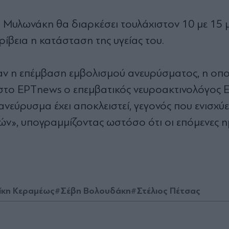
 Μυλωνάκη θα διαρκέσει τουλάχιστον 10 με 15 μ
ρίβεια η κατάσταση της υγείας του.
ήταν η επέμβαση εμβολισμού ανευρύσματος, η οπ
 στο ΕΡΤnews ο επεμβατικός νευροακτινολόγος 
ανεύρυσμα έχει αποκλειστεί, γεγονός που ενισχύε
ών», υπογραμμίζοντας ωστόσο ότι οι επόμενες η
ίκη Κεραμέως
#Σέβη Βολουδάκη
#Στέλιος Πέτσας