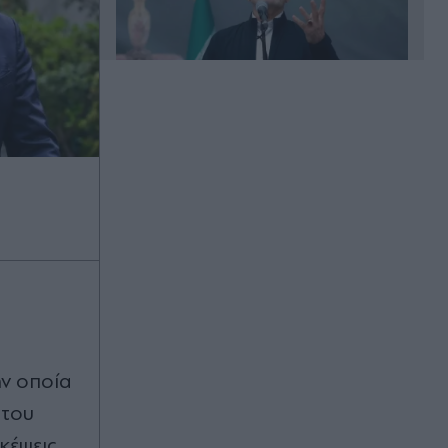
00:33
Μυστράς: "Δεν ήταν οικονομικό το
κίνητρο" - Τι λέει ο συνήγορος του
55χρονου που κρατούσε τον νεκρό
πατέρα του στον καταψύκτη
(Βίντεο)
00:31
Νίστρουπ: "Υπάρχει πίεση σε εμάς,
αλλά πρέπει να περάσουμε"
ην οποία
00:25
 του
Champions League: Εύκολα η
κέψεις