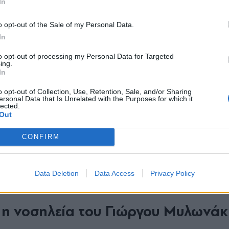
In
*
o opt-out of the Sale of my Personal Data.
Αποδέχομαι τους
όρους χρήσης
In
και την πολιτική απορρήτου
to opt-out of processing my Personal Data for Targeted
ing.
ι το ιατρικό ανακοινωθέν που εκ
Εγγραφή
In
o opt-out of Collection, Use, Retention, Sale, and/or Sharing
ersonal Data that Is Unrelated with the Purposes for which it
lected.
X
Γιώργου Μυλωνά
ουργού παρά τω πρωθυπουργώ
Out
νωμένος στη ΜΕΘ του νοσοκομείου «Ευαγγελισμό
CONFIRM
ργιος Μυλωνάκης συνεχίζει να βρίσκεται διασ
Data Deletion
Data Access
Privacy Policy
ερή», αναφέρει το νέο ιατρικό ανακοινωθέν.
ι η νοσηλεία του Γιώργου Μυλωνάκ