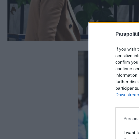
Parapoliti
If you wish 
sensitive in
confirm you
continue se
information 
further disc
participants
Downstream 
Persona
I want t