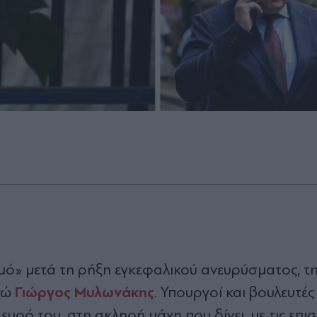
σμό» μετά τη ρήξη εγκεφαλικού ανευρύσματος, τ
Γιώργος Μυλωνάκης
γώ
. Υπουργοί και βουλευτές
ρό του, στη σκληρή μάχη που δίνει, με τις επισ