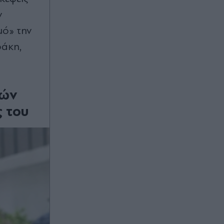
Φενέρμπαχτσε, προβάδισμα για την
Άαρχους
ν
μό» την
00:20
δάκη,
Οριοθετήθηκε η φωτιά στα
Αϊβαλιώτικα του Βόλου - Επιχείρησε
μεγάλη πυροσβεστική δύναμη
κών
00:17
ς του
Europa League: Προβάδισμα
πρόκρισης για Φερεντσβάρος, 1-0
την Γκόρνικ Ζάμπρζε
00:16
Μίσιγκαν: Ο μουσουλμάνος
Αμπντούλ Ελ-Σαγέντ κερδίζει την
υποψήφια του "κατεστημένου" των
Δημοκρατικών, Χέιλι Στίβενς