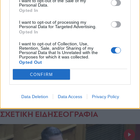
I want to opt-out of the Sale of my
Personal Data.
Opted In
Ακολουθήστε το
Εγγραφή
parapolitika.gr στο Google
I want to opt-out of processing my
News για άμεση και έγκυρη
Personal Data for Targeted Advertising.
ενημέρωση
Opted In
X
I want to opt-out of Collection, Use,
Ακολουθήστε μας στο
Retention, Sale, and/or Sharing of my
Personal Data that Is Unrelated with the
facebook
Purposes for which it was collected.
Opted Out
CONFIRM
Ακολουθήστε μας στο
twitter
Data Deletion
Data Access
Privacy Policy
ΣΧΕΤΙΚΗ ΕΙΔΗΣΕΟΓΡΑΦΙΑ