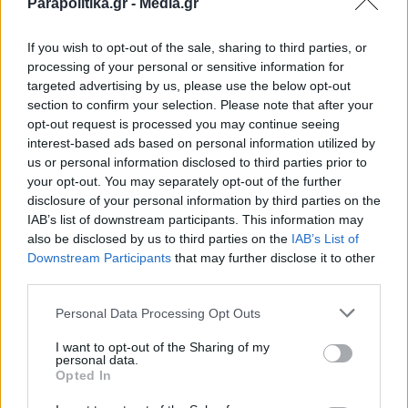
Parapolitika.gr -
Media.gr
Λαζαρίδη ερμηνεύεται ως παραδοχή
If you wish to opt-out of the sale, sharing to third parties, or
παράνομης πρόσληψης στο Δημόσιο, με το
processing of your personal or sensitive information for
κόμμα να ασκεί έντονη πίεση προς την
targeted advertising by us, please use the below opt-out
section to confirm your selection. Please note that after your
κυβέρνηση. Στελέχη του υποστηρίζουν ότι, παρά
opt-out request is processed you may continue seeing
τα δεδομένα αυτά, ο πρωθυπουργός συνεχίζει
interest-based ads based on personal information utilized by
us or personal information disclosed to third parties prior to
να τον διατηρεί στη θέση του. Σε αυτό το
your opt-out. You may separately opt-out of the further
πλαίσιο, το ΠΑΣΟΚ αναμένεται να επιμείνει στο
disclosure of your personal information by third parties on the
IAB’s list of downstream participants. This information may
αίτημα για αποπομπή του υφυπουργού
also be disclosed by us to third parties on the
IAB’s List of
Εγγραφή στο newsletter
Αγροτικής Ανάπτυξης, φέρνοντας το θέμα στο
Downstream Participants
that may further disclose it to other
third parties.
προσκήνιο σε κάθε πολιτική ευκαιρία.
Personal Data Processing Opt Outs
TAGS:
I want to opt-out of the Sharing of my
personal data.
#Ντόρα Μπακογιάννη
#Μακάριος Λαζαρίδης
#Νέα Δημο
*
Opted In
Αποδέχομαι τους
όρους χρήσης
και την πολιτική απορρήτου