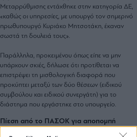
Μεταρρύθμισης εντάχθηκε στην κατηγορία ΔΕ,
«καθώς οι υπηρεσίες, με υπουργό τον σημερινό
πρωθυπουργό Κυριάκο Μητσοτάκη, έκαναν
σωστά τη δουλειά τους».
Παράλληλα, προκειμένου όπως είπε να μην
υπάρχουν σκιές, δήλωσε ότι προτίθεται να
επιστρέψει τη μισθολογική διαφορά που
προκύπτει μεταξύ των δύο θέσεων (ειδικού
συμβούλου και ειδικού συνεργάτη) για το
διάστημα που εργάστηκε στο υπουργείο.
Πίεση από το ΠΑΣΟΚ για αποπομπή
Από την πλευρά του ΠΑΣΟΚ, η υπόθεση