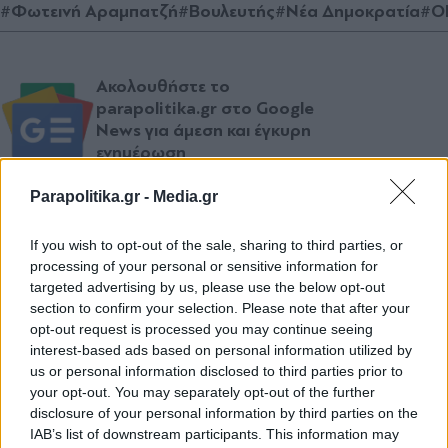
#Φωτεινή Αραμπατζή
#Βουλευτής
#Νέα Δημοκρατία
#Ο
Ακολουθήστε το
parapolitika.gr στο Google
News για άμεση και έγκυρη
ενημέρωση
Parapolitika.gr -
Media.gr
Ακολουθήστε μας στο
facebook
If you wish to opt-out of the sale, sharing to third parties, or
processing of your personal or sensitive information for
targeted advertising by us, please use the below opt-out
Ακολουθήστε μας στο
section to confirm your selection. Please note that after your
twitter
opt-out request is processed you may continue seeing
interest-based ads based on personal information utilized by
us or personal information disclosed to third parties prior to
your opt-out. You may separately opt-out of the further
ΣΧΕΤΙΚΗ ΕΙΔΗΣΕΟΓΡΑΦΙΑ
disclosure of your personal information by third parties on the
IAB’s list of downstream participants. This information may