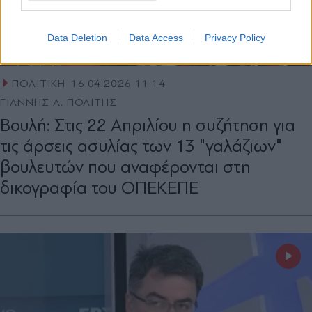
Data Deletion
Data Access
Privacy Policy
ΠΟΛΙΤΙΚΗ
16.04.2026 11:14
ΓΙΑΝΝΗΣ Α. ΠΟΛΙΤΗΣ
Βουλή: Στις 22 Απριλίου η συζήτηση για
τις άρσεις ασυλίας των 13 "γαλάζιων"
βουλευτών που αναφέρονται στη
δικογραφία του ΟΠΕΚΕΠΕ