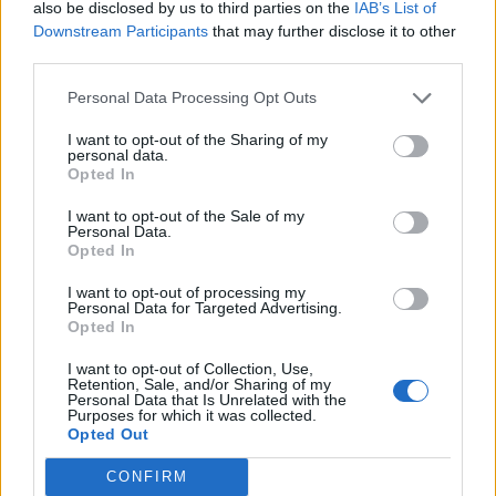
also be disclosed by us to third parties on the
IAB’s List of
Εγγραφή στο newsletter
Downstream Participants
that may further disclose it to other
third parties.
ΠΟΛΙΤΙΚΗ
21.04.2026 10:41
Personal Data Processing Opt Outs
PARAPOLITIKA NEWSROOM
"Καρφί" Οικονόμου για Σκέρτσο: "Δεν
I want to opt-out of the Sharing of my
personal data.
έχει επαρκή επαφή με την
*
Opted In
Αποδέχομαι τους
όρους χρήσης
πραγματικότητα" - Τι είπε στα
και την πολιτική απορρήτου
I want to opt-out of the Sale of my
Παραπολιτικά 90,1 (Ηχητικό)
Personal Data.
Opted In
Εγγραφή
I want to opt-out of processing my
Personal Data for Targeted Advertising.
Opted In
X
I want to opt-out of Collection, Use,
Retention, Sale, and/or Sharing of my
Personal Data that Is Unrelated with the
Purposes for which it was collected.
Opted Out
CONFIRM