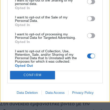
I want to opt-out of the Sharing of my
personal data.
*
Opted In
Αποδέχομαι τους
όρους χρήσης
και την πολιτική απορρήτου
I want to opt-out of the Sale of my
Personal Data.
Opted In
Εγγραφή
I want to opt-out of processing my
Personal Data for Targeted Advertising.
Opted In
X
I want to opt-out of Collection, Use,
Retention, Sale, and/or Sharing of my
Personal Data that Is Unrelated with the
Purposes for which it was collected.
Opted Out
CONFIRM
Data Deletion
Data Access
Privacy Policy
Στη συνέχεια εμφανίστηκε βίντεο με την