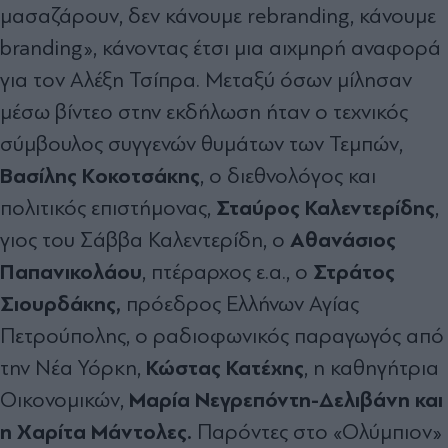
μασαζάρουν, δεν κάνουμε rebranding, κάνουμε
branding», κάνοντας έτσι μια αιχμηρή αναφορά
για τον Αλέξη Τσίπρα. Μεταξύ όσων μίλησαν
μέσω βίντεο στην εκδήλωση ήταν ο τεχνικός
σύμβουλος συγγενών θυμάτων των Τεμπών,
Βασίλης Κοκοτσάκης
, ο διεθνολόγος και
Σταύρος Καλεντερίδης
πολιτικός επιστήμονας,
,
Αθανάσιος
γιος του Σάββα Καλεντερίδη, ο
Παπανικολάου
Στράτος
, πτέραρχος ε.α., ο
Σιουρδάκης,
πρόεδρος Ελλήνων Αγίας
Πετρούπολης, ο ραδιοφωνικός παραγωγός από
Κώστας Κατέχης
την Νέα Υόρκη,
, η καθηγήτρια
Μαρία Νεγρεπόντη-Δελιβάνη και
Οικονομικών,
η Χαρίτα Μάντολες.
Παρόντες στο «Ολύμπιον»