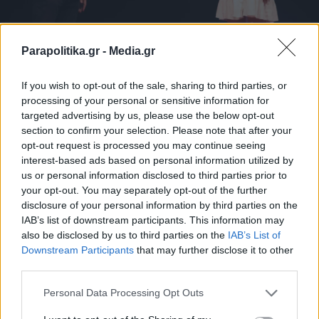
Parapolitika.gr -
Media.gr
If you wish to opt-out of the sale, sharing to third parties, or
processing of your personal or sensitive information for
Η εκδήλωση ξεκίνησε με παρουσιαστή τον
targeted advertising by us, please use the below opt-out
Θανάση Αυγερινό
section to confirm your selection. Please note that after your
γνωστό δημοσιογράφο,
, ο
opt-out request is processed you may continue seeing
οποίος αρχικά... παρουσίασε την μπλούζα του,
interest-based ads based on personal information utilized by
us or personal information disclosed to third parties prior to
που εικόνιζε τους Τολστόι, Ντοστογιέφσκι και
your opt-out. You may separately opt-out of the further
Τσέχοφ. «Είναι κάποιοι συγγραφείς που κάποιοι
disclosure of your personal information by third parties on the
IAB’s list of downstream participants. This information may
είπαν ότι πρέπει να ακυρωθούν γιατί είναι
also be disclosed by us to third parties on the
IAB’s List of
Εγγραφή στο newsletter
εκπρόσωποι ενός κακού λαού. Ο ένας έγραψε το
Downstream Participants
that may further disclose it to other
third parties.
Έγκλημα και Τιμωρία και αυτοί που
εγκλημάτησαν πρέπει να γνωρίζουν ότι η
Personal Data Processing Opt Outs
τιμωρία τους πλησιάζει», είπε με νόημα.