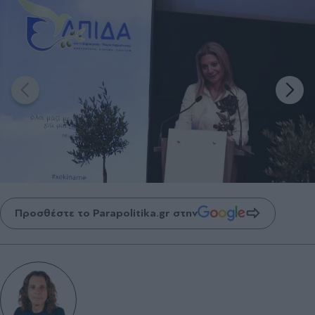
Προσθέστε το Parapolitika.gr στην