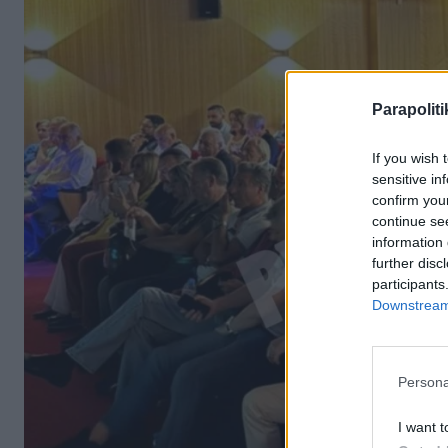
Parapoliti
If you wish 
sensitive in
confirm you
continue se
information 
further disc
participants
Downstream 
Persona
I want t