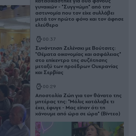
καταδικάστηκε για δύο φόνους
γυναικών - "Συγγνώμη" από την
αστυνομία που τον είχε συλλάβει
μετά τον πρώτο φόνο και τον άφησε
ελεύθερο
00:37
Συνάντηση Ζελένσκι με Βούτσιτς:
"Θέματα οικονομίας και ασφάλειας"
στο επίκεντρο της συζήτησης
μεταξύ των προέδρων Ουκρανίας
και Σερβίας
00:29
Αποστολία Ζώη για τον θάνατο της
μητέρας της: "Μόλις κατάλαβε τι
έχει, έφυγε - Μας είπαν ότι τη
χάνουμε από ώρα σε ώρα" (Βίντεο)