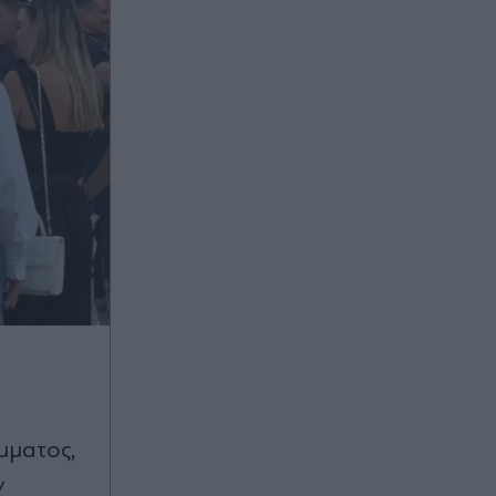
μματος,
ν