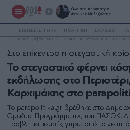
Όλα στο στόχαστρο
Αντώνης Μπληζιώτης
ΕΙΔΗΣΕΙΣ ΤΩΡΑ
ΠΟΛΙΤΙΚΗ
ΕΛΛΑΔΑ
ΠΑ
Παραπολιτικά | Ειδήσεις - Οι ειδήσεις από την Ελλάδα και τον κόσμο
Στο επίκεντρο η στεγαστική κρί
Το στεγαστικό φέρνει κόσ
εκδήλωσης στο Περιστέρι,
Καρχιμάκης στο parapoliti
Το parapolitika.gr βρέθηκε στο Δημαρχ
Ομάδας Προγράμματος του ΠΑΣΟΚ, Λευ
προβληματισμούς γύρω από το «καυτό