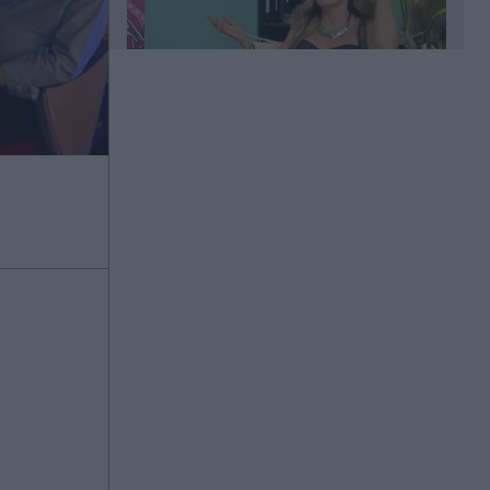
00:20
Άλιμος: Υπό έλεγχο η φωτιά που
ξέσπασε σε κατάστημα ναυτιλιακών
ειδών
00:11
Χανιά: Φίδι δάγκωσε 13χρονο στην
παραλία Αφράτα, επενέβη καίρια το
ΕΚΑΒ
00:03
Έλενα Χριστοπούλου: Ποζάρει με
μπικίνι στον καθρέφτη - "Χάνουμε