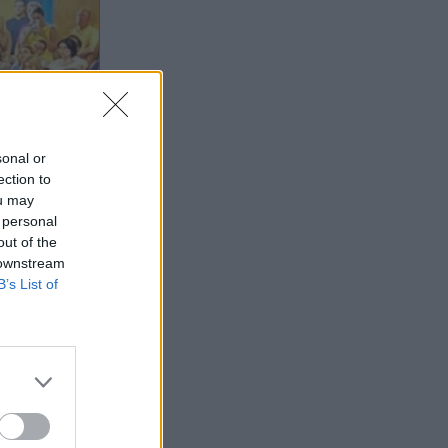
ελέγχους στα σύνορα, η Ρώμη "δεν
δέχεται τελεσίγραφα" (Βίντεο)
sonal or
ection to
ou may
 personal
out of the
 downstream
B’s List of