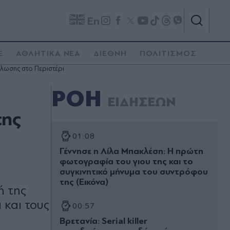
En
E
ΑΘΛΗΤΙΚΑ ΝΕΑ
ΔΙΕΘΝΗ
ΠΟΛΙΤΙΣΜΟΣ
ήλωσης στο Περιστέρι
ΡΟΗ
ΕΙΔΗΣΕΩΝ
της
01:08
Γέννησε η Λίλα Μπακλέση: Η πρώτη
φωτογραφία του γιου της και το
συγκινητικό μήνυμα του συντρόφου
της (Εικόνα)
ή της
και τους
00:57
Βρετανία: Serial killer