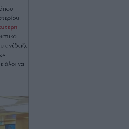
τουλάχιστον 25 κιλά η καθεμία»"
(Βίντεο)
 όπου
στερίου
00:02
ευτέρη
Καύσωνας και ισχυρά μελτέμια το
Σαββατοκύριακο: Συναγερμός για
ριστικό
φωτιές - Ποιες περιοχές μπαίνουν σε
υ ανέδειξε
Red Code (Βίντεο)
ων
ε όλοι να
07.08.2026 23:55
Στενά του Ορμούζ: Η συμφωνία για
την αποκατάσταση της εμπορικής
ναυτιλίας συνεπάγεται άρση των
λιμανιών του Ιράν από τις ΗΠΑ
07.08.2026 23:41
Στα χαρακώματα Ισπανία & Ιταλία
λόγω Θέουτα: Η κυβέρνηση
Σάντσεθ ανακοίνωσε και αυτή