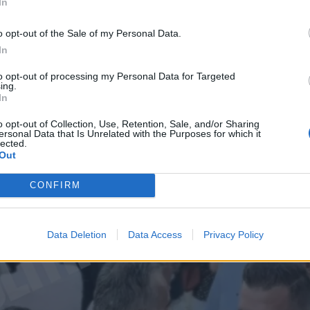
In
*
o opt-out of the Sale of my Personal Data.
Αποδέχομαι τους
όρους χρήσης
In
και την πολιτική απορρήτου
to opt-out of processing my Personal Data for Targeted
ing.
Εγγραφή
In
o opt-out of Collection, Use, Retention, Sale, and/or Sharing
ersonal Data that Is Unrelated with the Purposes for which it
lected.
X
Out
CONFIRM
Data Deletion
Data Access
Privacy Policy