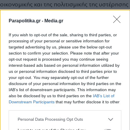
οικονομικής και της πολιτισμικής της υστέρησης
- κοινώς, μας κράτησαν πίσω.
Parapolitika.gr -
Media.gr
Αυτό το «ηθικό της πλεονέκτημα» χάθηκε επί
Αλέξη Τσίπρα.
If you wish to opt-out of the sale, sharing to third parties, or
processing of your personal or sensitive information for
targeted advertising by us, please use the below opt-out
Το μεγαλύτερο δώρο της πενταετίας Τσίπρα
section to confirm your selection. Please note that after your
στην Ελλάδα είναι ότι μετά από αυτήν όλη αυτή
opt-out request is processed you may continue seeing
interest-based ads based on personal information utilized by
η αξιωματική παραδοχή για τους αριστερούς
us or personal information disclosed to third parties prior to
your opt-out. You may separately opt-out of the further
χάθηκε και τον ευχαριστώ πολύ γι' αυτό.
disclosure of your personal information by third parties on the
IAB’s list of downstream participants. This information may
also be disclosed by us to third parties on the
IAB’s List of
Με τη δημιουργία της Αριστερής Συμπαράταξης
Εγγραφή στο newsletter
Downstream Participants
that may further disclose it to other
του κ. Τσίπρα, ήδη από την πρώτη του
third parties.
συνέντευξη στον Alpha, ο κος Τσίπρας, που
Personal Data Processing Opt Outs
γνωρίζει ότι αυτό το «ηθικό πλεονέκτημα»