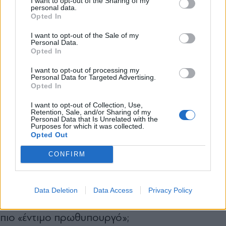
I want to opt-out of the Sharing of my
μπορεί να είναι μεγάλο πολιτικό πλεονέκτημα,
personal data.
*
Opted In
Αποδέχομαι τους
όρους χρήσης
προσπάθησε να το κτίσει πάνω στο πρόσωπό
και την πολιτική απορρήτου
I want to opt-out of the Sale of my
του αυτή τη φορά:
Personal Data.
Opted In
Εγγραφή
I want to opt-out of processing my
«Είμαι ο εντιμότερος πρωθυπουργός της
Personal Data for Targeted Advertising.
Opted In
Μεταπολίτευσης» είπε - δηλαδή, πιο έντιμος από
X
τους Κων/Καραμανλή, Γεώργιο Ράλλη, Ανδρέα
I want to opt-out of Collection, Use,
Retention, Sale, and/or Sharing of my
Παπανδρέου, Κων/νο Μητσοτάκη, Κώστα
Personal Data that Is Unrelated with the
Purposes for which it was collected.
Opted Out
Σημίτη, Κώστα Καραμανλή, Γιώργο
Παπανδρέου, Αντώνη Σαμαρά και φυσικά
CONFIRM
Κυριάκο Μητσοτάκη, ο οποίος είναι και ο
τελικός στόχος φυσικά.
Data Deletion
Data Access
Privacy Policy
Μπα! Και ποιος όρισε τον Αλέξη Τσίπρα ως τον
πιο «έντιμο πρωθυπουργό»;