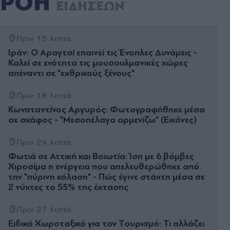
ΡΟΗ
ΕΙΔΗΣΕΩΝ
Πριν 15 λεπτά
Ιράν: Ο Αραγτσί επαινεί τις Ένοπλες Δυνάμεις -
Καλεί σε ενότητα τις μουσουλμανικές χώρες
απέναντι σε "εχθρικούς ξένους"
Πριν 18 λεπτά
Κωνσταντίνος Αργυρός: Φωτογραφήθηκε μέσα
σε σκάφος - "Μεσοπέλαγα αρμενίζω" (Εικόνες)
Πριν 24 λεπτά
Φωτιά σε Αττική και Βοιωτία: Ίση με 6 βόμβες
Χιροσίμα η ενέργεια που απελευθερώθηκε από
την "πύρινη κόλαση" - Πώς έγινε στάχτη μέσα σε
2 νύχτες το 55% της έκτασης
Πριν 27 λεπτά
Ειδικό Χωροταξικό για τον Τουρισμό: Τι αλλάζει