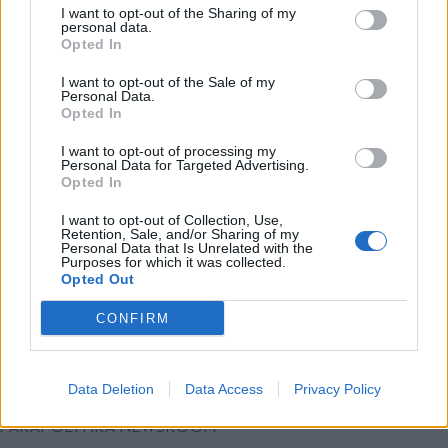
καλοκαιρινή περιοδεία του ο Πάνος
I want to opt-out of the Sharing of my
personal data.
Μουζουράκης - Δείτε το βιντεοκλίπ
*
Opted In
Αποδέχομαι τους
όρους χρήσης
και την πολιτική απορρήτου
I want to opt-out of the Sale of my
Personal Data.
Opted In
Εγγραφή
I want to opt-out of processing my
Personal Data for Targeted Advertising.
Opted In
X
I want to opt-out of Collection, Use,
Retention, Sale, and/or Sharing of my
Personal Data that Is Unrelated with the
Purposes for which it was collected.
Opted Out
CONFIRM
Data Deletion
Data Access
Privacy Policy
ΠΟΛΙΤΙΣΜΟΣ
15.04.2026 11:19
PARAPOLITIKA NEWSROOM