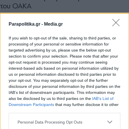
του ΟΑΚΑ
Parapolitika.gr -
Media.gr
If you wish to opt-out of the sale, sharing to third parties, or
processing of your personal or sensitive information for
targeted advertising by us, please use the below opt-out
section to confirm your selection. Please note that after your
opt-out request is processed you may continue seeing
interest-based ads based on personal information utilized by
us or personal information disclosed to third parties prior to
your opt-out. You may separately opt-out of the further
disclosure of your personal information by third parties on the
IAB’s list of downstream participants. This information may
also be disclosed by us to third parties on the
IAB’s List of
Εγγραφή στο newsletter
Downstream Participants
that may further disclose it to other
ΠΟΛΙΤΙΣΜΟΣ
28.04.2026 15:03
third parties.
PARAPOLITIKA NEWSROOM
Personal Data Processing Opt Outs
Τεχνόπολη: Με νέο τραγούδι ξεκινά την