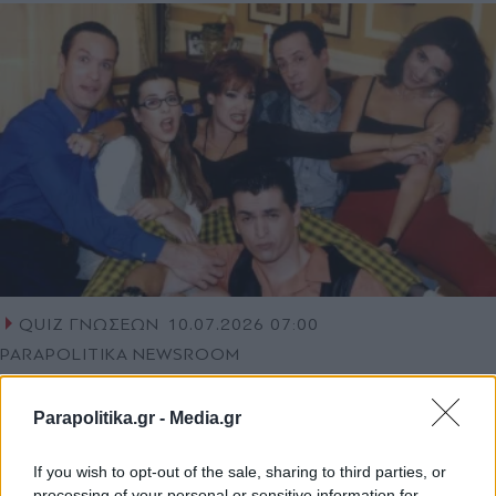
QUIZ ΓΝΩΣΕΩΝ
10.07.2026 07:00
PARAPOLITIKA NEWSROOM
Quiz "Κωνσταντίνου και Ελένης": Πόσο
λάτρης της σειράς είσαι; Απόδειξέ το
Parapolitika.gr -
Media.gr
απαντώντας στις 12 ερωτήσεις
If you wish to opt-out of the sale, sharing to third parties, or
processing of your personal or sensitive information for