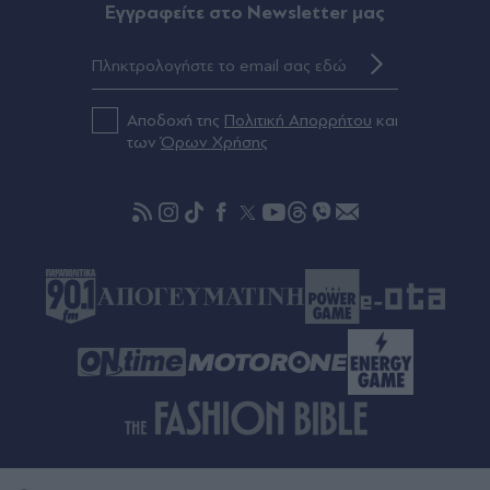
έμαθα ότι ήμουν έγκυος" (Εικόνα)
Eγγραφείτε στο Newsletter μας
Πριν 25 λεπτά
Φωτιά στο Μονοπήγαδο Θεσσαλονίκης -
"Σηκώθηκαν" έξι εναέρια μέσα
Αποδοχή της
Πολιτική Απορρήτου
και
των
Όρων Χρήσης
Πριν 26 λεπτά
Ολυμπιακός: Η συμφωνία του Βαγγέλη Μαρινάκη
με τον Ζοφρέ Μονκαντά και ο επιτελικός ρόλος
του