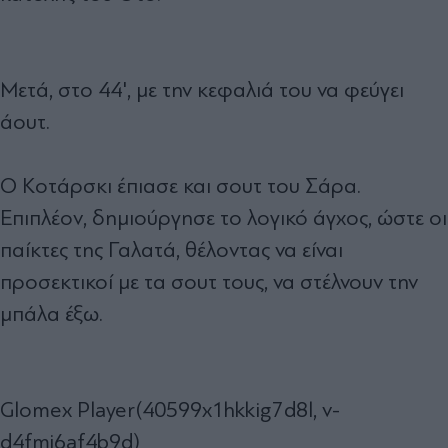
Μετά, στο 44', με την κεφαλιά του να φεύγει
άουτ.
Ο Κοτάρσκι έπιασε και σουτ του Σάρα.
Επιπλέον, δημιούργησε το λογικό άγχος, ώστε οι
παίκτες της Γαλατά, θέλοντας να είναι
προσεκτικοί με τα σουτ τους, να στέλνουν την
μπάλα έξω.
Glomex Player(40599x1hkkig7d8l, v-
d4fmj6af4b9d)