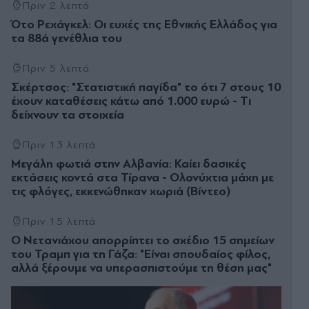
Πριν 2 λεπτά
Ότο Ρεχάγκελ: Οι ευχές της Εθνικής Ελλάδος για
τα 88ά γενέθλια του
Πριν 5 λεπτά
Σκέρτσος: "Στατιστική παγίδα" το ότι 7 στους 10
έχουν καταθέσεις κάτω από 1.000 ευρώ - Tι
δείχνουν τα στοιχεία
Πριν 13 λεπτά
Μεγάλη φωτιά στην Αλβανία: Καίει δασικές
εκτάσεις κοντά στα Τίρανα - Ολονύχτια μάχη με
τις φλόγες, εκκενώθηκαν χωριά (Βίντεο)
Πριν 15 λεπτά
Ο Νετανιάχου απορρίπτει το σχέδιο 15 σημείων
του Τραμπ για τη Γάζα: "Είναι σπουδαίος φίλος,
αλλά ξέρουμε να υπερασπιστούμε τη θέση μας"