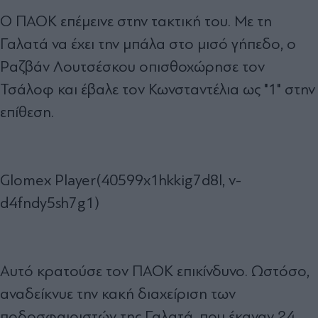
Ο ΠΑΟΚ επέμεινε στην τακτική του. Με τη
Γαλατά να έχει την μπάλα στο μισό γήπεδο, ο
Ραζβάν Λουτσέσκου οπισθοχώρησε τον
Τσάλοφ και έβαλε τον Κωνσταντέλια ως "1" στην
επίθεση.
Glomex Player(40599x1hkkig7d8l, v-
d4fndy5sh7g1)
Αυτό κρατούσε τον ΠΑΟΚ επικίνδυνο. Ωστόσο,
αναδείκνυε την κακή διαχείριση των
ποδοσφαιριστών της Γαλατά, που έκαναν 24