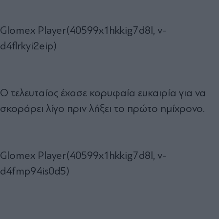
Glomex Player(40599x1hkkig7d8l, v-
d4flrkyi2eip)
Ο τελευταίος έχασε κορυφαία ευκαιρία για να
σκοράρει λίγο πριν λήξει το πρώτο ημίχρονο.
Glomex Player(40599x1hkkig7d8l, v-
d4fmp94is0d5)