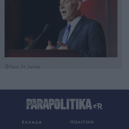
Πριν 31 λεπτά
Σκιάθος: 15χρονος κατήγγειλε 17χρονο για
σεξουαλική κακοποίηση - Οι απειλές ότι θα
ανέβαζε βίντεο στο διαδίκτυο
Πριν 32 λεπτά
Μοτζτάμπα Χαμενεΐ: Το πρώτο βίντεο που
φέρεται να δείχνει ζωντανό τον ανώτατο ηγέτη
του Ιράν - Συναντήθηκε με τον Πεζεσκιάν
ΕΛΛΑΔΑ
ΠΟΛΙΤΙΚΗ