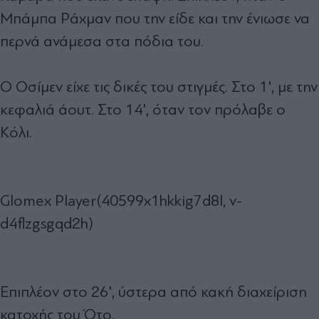
Μπάμπα Ράχμαν που την είδε και την ένιωσε να
περνά ανάμεσα στα πόδια του.
Ο Οσίμεν είχε τις δικές του στιγμές. Στο 1', με την
κεφαλιά άουτ. Στο 14', όταν τον πρόλαβε ο
Κόλι.
Glomex Player(40599x1hkkig7d8l, v-
d4flzgsgqd2h)
Επιπλέον στο 26', ύστερα από κακή διαχείριση
κατοχής του Ότο.