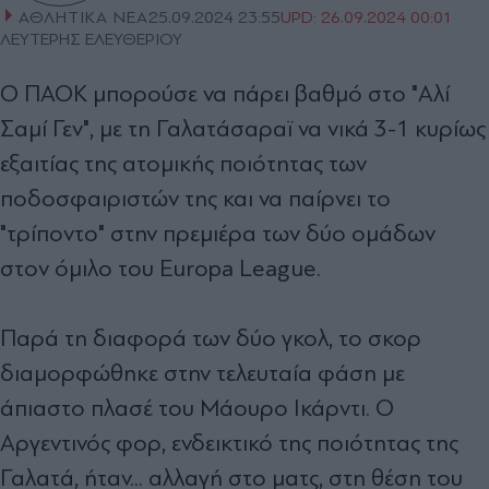
ΑΘΛΗΤΙΚΑ ΝΕΑ
25.09.2024 23:55
UPD:
26.09.2024 00:01
ΛΕΥΤΕΡΗΣ ΕΛΕΥΘΕΡΙΟΥ
Ο ΠΑΟΚ μπορούσε να πάρει βαθμό στο "Αλί
Σαμί Γεν", με τη Γαλατάσαραϊ να νικά 3-1 κυρίως
εξαιτίας της ατομικής ποιότητας των
ποδοσφαιριστών της και να παίρνει το
"τρίποντο" στην πρεμιέρα των δύο ομάδων
στον όμιλο του Europa League.
Παρά τη διαφορά των δύο γκολ, το σκορ
διαμορφώθηκε στην τελευταία φάση με
άπιαστο πλασέ του Μάουρο Ικάρντι. Ο
Αργεντινός φορ, ενδεικτικό της ποιότητας της
Γαλατά, ήταν... αλλαγή στο ματς, στη θέση του