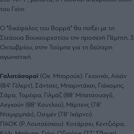
του Γιόνι.
Ο "δικέφαλος του Βορρά" θα παίξει με τη
Στεάουα Βουκουρεστίου την προσεχή Πέμπτη, 3
Οκτωβρίου, στην Τούμπα για τη δεύτερη
αγωνιστική.
Γαλατάσαραϊ
(Οκ. Μπορούκ): Γκιουνάι, Αϊχάν
(84' Γέλερτ), Σάντσες, Μπαρντάκσι, Γιάκομπς,
Σάρα, Τορέιρα, Γιλμάζ (88' Μπατσουαγί),
Ακγκούν (88' Κουτλού), Μέρτενς (78'
Ντεμιρμπάι), Οσιμέν (78' Ικάρντι).
ΠΑΟΚ (Ρ. Λουτσέσκου): Κοτάρσκι, Κεντζιόρα,
Κόλι, Μπάμπα, Γιόνι, Οζντόεφ (77' Σβαμπ),