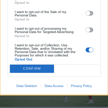
*
Opted In
Αποδέχομαι τους
όρους χρήσης
Ακολουθήστε μας στο
και την πολιτική απορρήτου
I want to opt-out of the Sale of my
twitter
Personal Data.
Opted In
Εγγραφή
I want to opt-out of processing my
Personal Data for Targeted Advertising.
ΣΧΕΤΙΚΗ ΕΙΔΗΣΕΟΓΡΑΦΙΑ
Opted In
X
I want to opt-out of Collection, Use,
Retention, Sale, and/or Sharing of my
Personal Data that Is Unrelated with the
Purposes for which it was collected.
Opted Out
CONFIRM
Data Deletion
Data Access
Privacy Policy