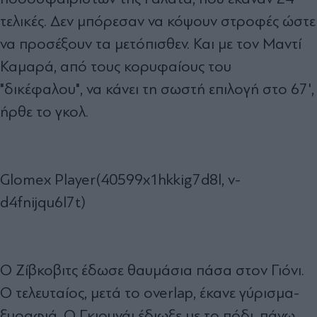
τελικές. Δεν μπόρεσαν να κόψουν στροφές ώστε
να προσέξουν τα μετόπισθεν. Και με τον Μαντί
Καμαρά, από τους κορυφαίους του
"δικέφαλου", να κάνει τη σωστή επιλογή στο 67',
ήρθε το γκολ.
Glomex Player(40599x1hkkig7d8l, v-
d4fnijqu6l7t)
Ο Ζίβκοβιτς έδωσε θαυμάσια πάσα στον Γιόνι.
Ο τελευταίος, μετά το overlap, έκανε γύρισμα-
ξυραφιά. Ο Γκιουνάι έδιωξε με το πόδι, πάνω