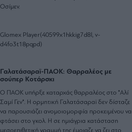
Οσίμεν.
Glomex Player(40599x1hkkig7d8l, v-
d4fo3t18pqpd)
Γαλατάσαραϊ-ΠΑΟΚ: Θαρραλέος με
σούπερ Κοτάρσκι
Ο ΠΑΟΚ υπήρξε καταρχάς θαρραλέος στο "Αλί
Σαμί Γεν". Η ορμητική Γαλατάσαραϊ δεν δίσταζε
να παρουσιάζει ανομοιομορφία προκειμένου να
φτάσει στο γκολ. Η σε ημιάγρια κατάσταση
μεσοεπιθετική γραμμή της έμοιαζε να ζει στο