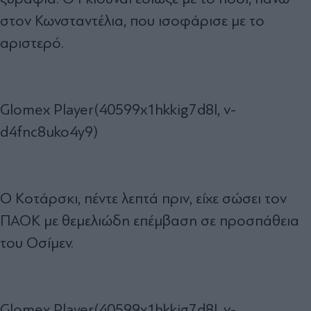
στον Κωνσταντέλια, που ισοφάρισε με το
αριστερό.
Glomex Player(40599x1hkkig7d8l, v-
d4fnc8uko4y9)
Ο Κοτάρσκι, πέντε λεπτά πριν, είχε σώσει τον
ΠΑΟΚ με θεμελιώδη επέμβαση σε προσπάθεια
του Οσίμεν.
Glomex Player(40599x1hkkig7d8l, v-