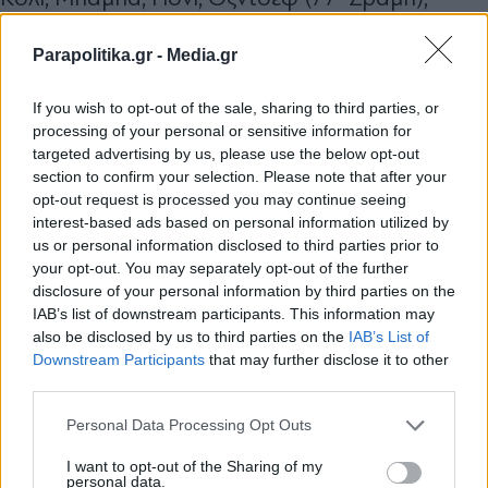
Καμαρά (81' Μπακαγιόκο), Τάισον,
Parapolitika.gr -
Media.gr
Κωνσταντέλιας (77' Ντεσπόντοφ), Ζίβκοβιρς,
Τσάλοφ (71' Τισουντάλι).
If you wish to opt-out of the sale, sharing to third parties, or
processing of your personal or sensitive information for
targeted advertising by us, please use the below opt-out
TAGS:
section to confirm your selection. Please note that after your
opt-out request is processed you may continue seeing
#ΠΑΟΚ
#Γαλατάσαραϊ
#UEFA Europa League
#Ποδόσφα
interest-based ads based on personal information utilized by
us or personal information disclosed to third parties prior to
your opt-out. You may separately opt-out of the further
Ακολουθήστε το
disclosure of your personal information by third parties on the
parapolitika.gr στο Google
IAB’s list of downstream participants. This information may
News για άμεση και έγκυρη
also be disclosed by us to third parties on the
IAB’s List of
Εγγραφή στο newsletter
ενημέρωση
Downstream Participants
that may further disclose it to other
third parties.
Ακολουθήστε μας στο
Personal Data Processing Opt Outs
facebook
I want to opt-out of the Sharing of my
personal data.