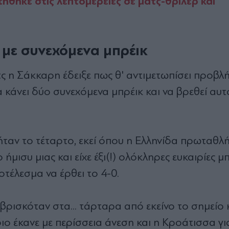
τήθηκε στις λεπτομέρειες σε ματς-θρίλερ και
 με συνεχόμενα μπρέικ
τς η Σάκκαρη έδειξε πως θ' αντιμετωπίσει προβλ
α κάνει δύο συνεχόμενα μπρέικ και να βρεθεί αυ
ήταν το τέταρτο, εκεί όπου η Ελληνίδα πρωταθλ
 ήμισυ μιας και είχε έξι(!) ολόκληρες ευκαιρίες 
οτέλεσμα να έρθει το 4-0.
ρισκόταν στα... τάρταρα από εκείνο το σημείο κ
ίδιο έκανε με περίσσεια άνεση και η Κροάτισσα γι