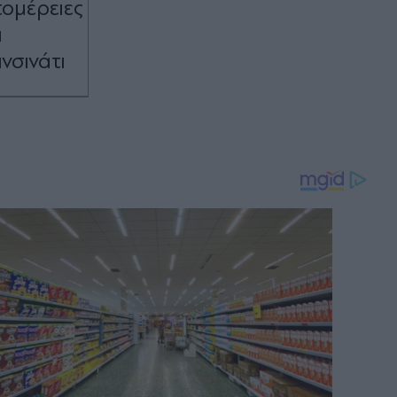
τομέρειες
ι
νσινάτι