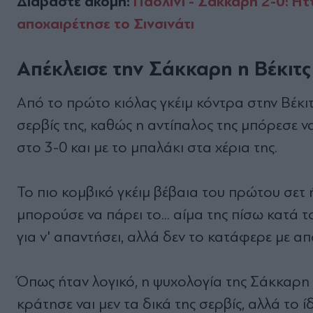
Διαβάστε ακόμη:
Παολίνι - Σάκκαρη 2-0: Ητ
αποχαιρέτησε το Σινσινάτι
Απέκλεισε την Σάκκαρη η Βέκιτς
Από το πρώτο κιόλας γκέιμ κόντρα στην Βέκι
σερβίς της, καθώς η αντίπαλος της μπόρεσε ν
στο 3-0 και με το μπαλάκι στα χέρια της.
Το πιο κομβικό γκέιμ βέβαια του πρώτου σετ 
μπορούσε να πάρει το... αίμα της πίσω κατά το
για ν' απαντήσει, αλλά δεν το κατάφερε με απ
Όπως ήταν λογικό, η ψυχολογία της Σάκκαρη β
κράτησε ναι μεν τα δικά της σερβίς, αλλά το 