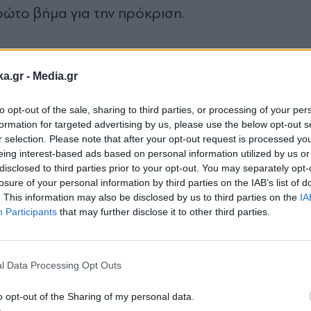
πρώτο βήμα για την πρόκριση.
ξη του δευτέρου σετ το Νο62 της παγκόσμιας κατ
ka.gr -
Media.gr
 εκμεταλλεύεται και τη μοναδική ευκαιρία που της 
to opt-out of the sale, sharing to third parties, or processing of your per
formation for targeted advertising by us, please use the below opt-out s
r selection. Please note that after your opt-out request is processed y
γούμενο σετ βρήκε την απάντηση της για να ισοφ
eing interest-based ads based on personal information utilized by us or
λά είχε ήδη "πληρωθεί" με το ίδιο νόμισμα. Η Κρ
disclosed to third parties prior to your opt-out. You may separately opt-
losure of your personal information by third parties on the IAB’s list of
καρη και το έκανε.
. This information may also be disclosed by us to third parties on the
IA
Participants
that may further disclose it to other third parties.
Εγγραφή στο
για την πρωταθλήτρια μας να κρατήσει το σερβίς 
newsletter
σετ από το δικό της σερβίς, με την Βέκιτς να το 
l Data Processing Opt Outs
ημα τέσσερα(!) μπρέικ. Όπως αναμενόταν μετά απ
o opt-out of the Sharing of my personal data.
που πλέον ρίχνει το βλέμμα της στο US Open πο