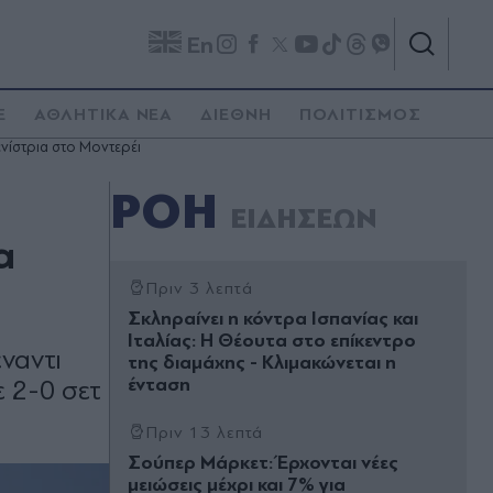
En
E
ΑΘΛΗΤΙΚΑ ΝΕΑ
ΔΙΕΘΝΗ
ΠΟΛΙΤΙΣΜΟΣ
ενίστρια στο Μοντερέι
ΡΟΗ
ΕΙΔΗΣΕΩΝ
α
Πριν 3 λεπτά
Σκληραίνει η κόντρα Ισπανίας και
Ιταλίας: Η Θέουτα στο επίκεντρο
ναντι
της διαμάχης - Κλιμακώνεται η
ένταση
ε 2-0 σετ
Πριν 13 λεπτά
Σούπερ Μάρκετ: Έρχονται νέες
μειώσεις μέχρι και 7% για