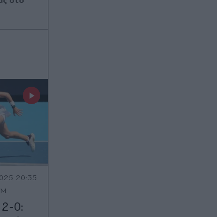
ας στο
025 20:35
OM
 2-0: