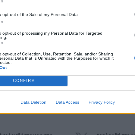
In
*
o opt-out of the Sale of my Personal Data.
Αποδέχομαι τους
όρους χρήσης
In
και την πολιτική απορρήτου
past Sakkari 6-2, 6-3 to advance to round two i
to opt-out of processing my Personal Data for Targeted
ing.
Εγγραφή
tter.com/wR16q5L3dc
In
o opt-out of Collection, Use, Retention, Sale, and/or Sharing
ersonal Data that Is Unrelated with the Purposes for which it
lected.
X
Out
CONFIRM
έι
#Τένις
Data Deletion
Data Access
Privacy Policy