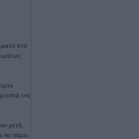
Τι κρύβει ο φάκελος για τη μοιραία
σύγκρουση των δύο ελικοπτέρων
Bell στη Ψάθα - Μέχρι το "κόκκαλο"
η έρευνα, με στόχο να απαντηθούν
όλα τα ερωτήματα
ήματα στο
Πριν 50 λεπτά
τομάτως
Καιρός: Μίνι καύσωνας το
Σαββατοκύριακο - Ενισχυμένοι
άνεμοι στο Αιγαίο, πού θα βρέξει
(Βίντεο)
ήτρια
Πριν 54 λεπτά
μπροστά της
Χατζηβασιλείου στην
"Απογευματινή": "Εθνικό στοίχηµα η
Ελληνική Προεδρία στην ΕΕ το 2027"
αι μετά,
α να πάρει