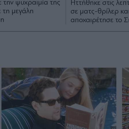
 την ψυχραιμία της
Ηττήθηκε στις λεπ
ε τη μεγάλη
σε ματς-θρίλερ κα
ση
αποχαιρέτησε το Σι