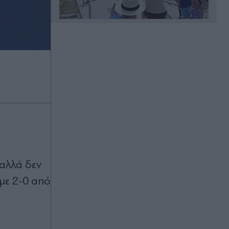
Πριν 29 λεπτά
Σάκκαρη - Γκοφ 0-2: Ήττα και
αποκλεισμός από το WTA Toronto
για την Ελληνίδα τενίστρια
Πριν 31 λεπτά
Έξοδος εκδρομέων Αυγούστου:
Πάνω από 65.000 αναμένεται να
αναχωρήσουν το Σαββατοκύριακο
από το λιμάνι του Πειραιά - Γεμάτα
τα πλοία
 αλλά δεν
Πριν 44 λεπτά
 με 2-0 από
Πυρόπληκτοι: Ενεργοποιούνται fast
track μέτρα στήριξης - Τι
περιλαμβάνουν
Πριν 49 λεπτά