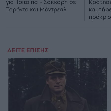
για Τσιτσιπά - Σάκκαρη σε
Κράτησε
Τορόντο και Μόντρεαλ
και πήρ
πρόκρι