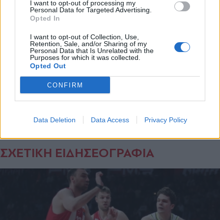
parapolitika.gr στο Google
I want to opt-out of processing my
Personal Data for Targeted Advertising.
News για άμεση και έγκυρη
Opted In
ενημέρωση
X
I want to opt-out of Collection, Use,
Retention, Sale, and/or Sharing of my
Ακολουθήστε μας στο
Personal Data that Is Unrelated with the
Purposes for which it was collected.
facebook
Opted Out
CONFIRM
Ακολουθήστε μας στο
twitter
Data Deletion
Data Access
Privacy Policy
ΣΧΕΤΙΚΗ ΕΙΔΗΣΕΟΓΡΑΦΙΑ