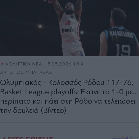
ΑΘΛΗΤΙΚΑ ΝΕΑ
13.05.2026 18:41
ΧΡΗΣΤΟΣ ΜΠΑΤΑΚΑΣ
Ολυμπιακός - Κολοσσός Ρόδου 117-76,
Basket League playoffs: Έκανε το 1-0 με...
περίπατο και πάει στη Ρόδο να τελειώσει
την δουλειά (Βίντεο)