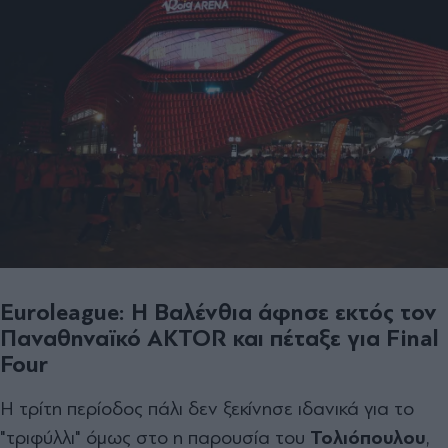
Euroleague: Η Βαλένθια άφησε εκτός τον
Παναθηναϊκό AKTOR και πέταξε για Final
Four
Η τρίτη περίοδος πάλι δεν ξεκίνησε ιδανικά για το
"τριφύλλι" όμως στο η παρουσία του
Τολιόπουλου
,