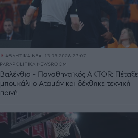
ΑΘΛΗΤΙΚΑ ΝΕΑ
13.05.2026 23:07
PARAPOLITIKA NEWSROOM
Βαλένθια - Παναθηναϊκός AKTOR: Πέταξε
μπουκάλι ο Αταμάν και δέχθηκε τεχνική
ποινή