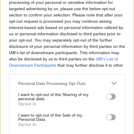
ανατροπή, αστόχησε σε τέσσερα εύκολα λέι απ σε
processing of your personal or sensitive information for
targeted advertising by us, please use the below opt-out
αρκετά κρίσιμο σημείο, με την
Βαλένθια
στο ίδιο
section to confirm your selection. Please note that after your
διάστημα να ευστοχεί σε μεγάλα τρίποντα,
opt-out request is processed you may continue seeing
εκτοξεύοντας την διαφορά ξανά στους 16 πόντους.
interest-based ads based on personal information utilized by
us or personal information disclosed to third parties prior to
Mε την συγκεκριμένη διαφορά και πέντε λεπτά να
your opt-out. You may separately opt-out of the further
απομένουν οι Ισπανοί διαχειρίστηκαν το προβάδισμα
disclosure of your personal information by third parties on the
τους και με σκορ 81-64 πήραν την νίκη και την
IAB’s list of downstream participants. This information may
also be disclosed by us to third parties on the
IAB’s List of
πρόκριση στο Final Four στην Αθήνα.
Εγγραφή στο newsletter
Downstream Participants
that may further disclose it to other
third parties.
Τα δεκάλεπτα:
14-10, 35-23, 56-50, 81-64
Personal Data Processing Opt Outs
I want to opt-out of the Sharing of my
TAGS:
personal data.
*
Opted In
Αποδέχομαι τους
όρους χρήσης
#Παναθηναϊκός AKTOR
#Βαλένθια
#Euroleague
#Μπάσκε
και την πολιτική απορρήτου
I want to opt-out of the Sale of my
Personal Data.
Opted In
Εγγραφή
Ακολουθήστε το