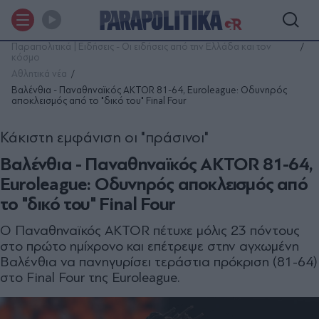
Παραπολιτικά | Ειδήσεις - Οι ειδήσεις από την Ελλάδα και τον
κόσμο
Αθλητικά νέα
Βαλένθια - Παναθηναϊκός AKTOR 81-64, Euroleague: Οδυνηρός
αποκλεισμός από το "δικό του" Final Four
Κάκιστη εμφάνιση οι "πράσινοι"
Βαλένθια - Παναθηναϊκός AKTOR 81-64,
Euroleague: Οδυνηρός αποκλεισμός από
το "δικό του" Final Four
O Παναθηναϊκός AKTOR πέτυχε μόλις 23 πόντους
στο πρώτο ημίχρονο και επέτρεψε στην αγχωμένη
Βαλένθια να πανηγυρίσει τεράστια πρόκριση (81-64)
στο Final Four της Euroleague.