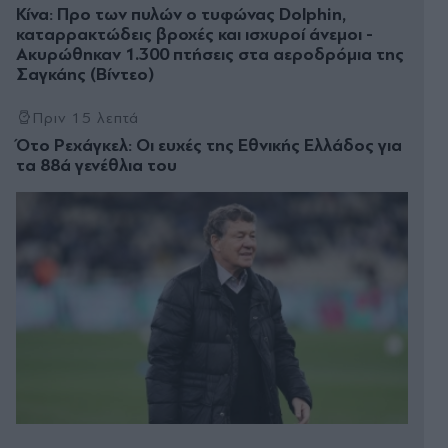
Κίνα: Προ των πυλών ο τυφώνας Dolphin,
καταρρακτώδεις βροχές και ισχυροί άνεμοι -
Ακυρώθηκαν 1.300 πτήσεις στα αεροδρόμια της
Σαγκάης (Βίντεο)
Πριν 15 λεπτά
Ότο Ρεχάγκελ: Οι ευχές της Εθνικής Ελλάδος για
τα 88ά γενέθλια του