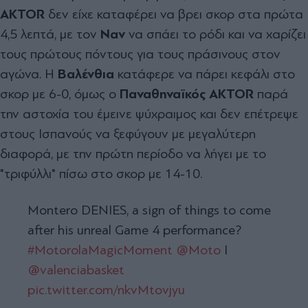
AKTOR
δεν είχε καταφέρει να βρει σκορ στα πρώτα
4,5 λεπτά, με τον
Ναν
να σπάει το ρόδι και να χαρίζει
τους πρώτους πόντους για τους πράσινους στον
αγώνα. Η
Βαλένθια
κατάφερε να πάρει κεφάλι στο
σκορ με 6-0, όμως ο
Παναθηναϊκός AKTOR
παρά
την αστοχία του έμεινε ψύχραιμος και δεν επέτρεψε
στους Ισπανούς να ξεφύγουν με μεγαλύτερη
διαφορά, με την πρώτη περίοδο να λήγει με το
"τριφύλλι" πίσω στο σκορ με 14-10.
Montero DENIES, a sign of things to come
after his unreal Game 4 performance?
#MotorolaMagicMoment
@Moto
I
@valenciabasket
pic.twitter.com/nkvMtovjyu